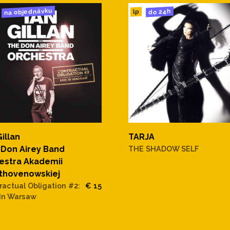
na objednávku
do 24h
lp
Gillan
TARJA
 Don Airey Band
THE SHADOW SELF
estra Akademii
thovenowskiej
ractual Obligation #2:
€ 15
 In Warsaw