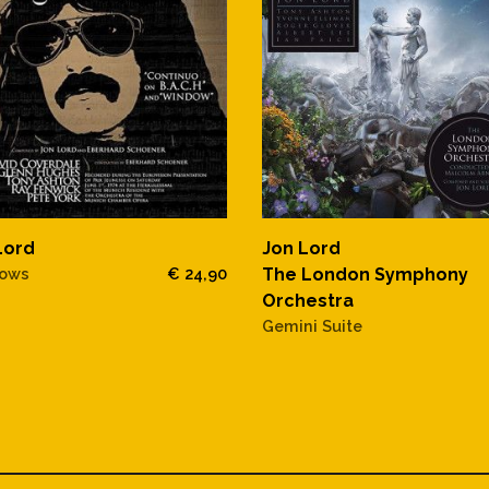
Lord
Jon Lord
ows
€ 24,90
The London Symphony
Orchestra
Gemini Suite