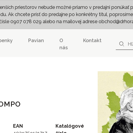
nších priestorov nebude možné priamo v predajni ponúkať pln
. Ak chcete prísť do predajne po konkrétny titul, poprosíme 
m čísle 0907 078 029 alebo na mailovej adrese obchod@drhor
penky
Pavian
O
Kontakt
nás
COMPO
EAN
Katalógové