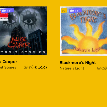
do 24h
do 24h
cd
ce Cooper
Blackmore's Night
it Stories
(€ 15)
€ 10,05
Nature's Light
(€ 15)