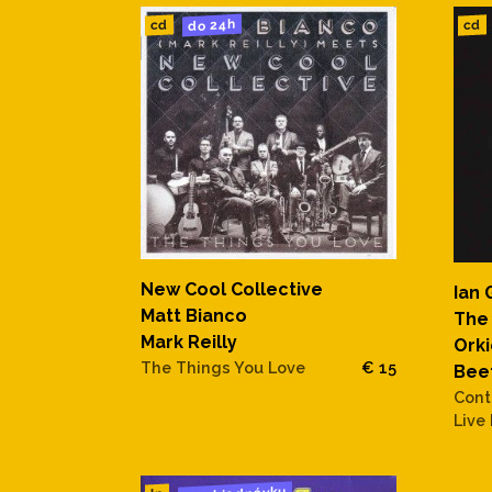
do 24h
cd
cd
New Cool Collective
Ian 
Matt Bianco
The
Mark Reilly
Orki
The Things You Love
€ 15
Bee
Cont
Live