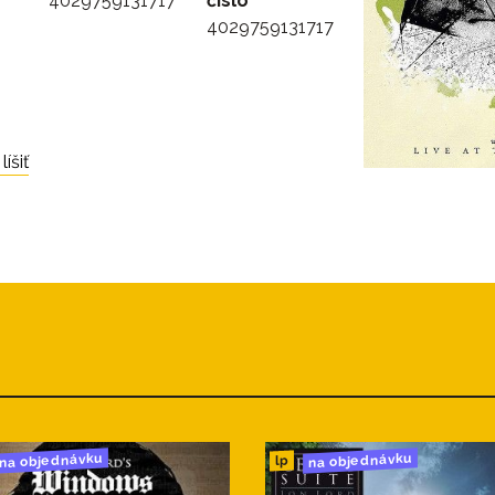
4029759131717
číslo
4029759131717
íšiť
na objednávku
na objednávku
lp