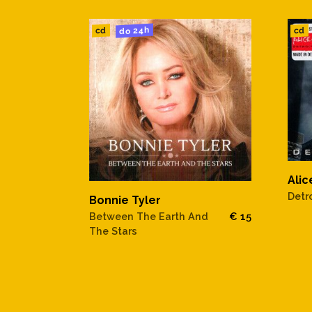
do 24h
cd
cd
Ali
Detro
Bonnie Tyler
Between The Earth And
€ 15
The Stars