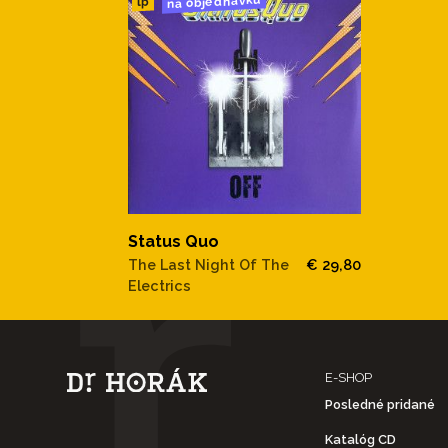
na objednávku
lp
Status Quo
The Last Night Of The
€ 29,80
Electrics
E-SHOP
Posledné pridané
Katalóg CD