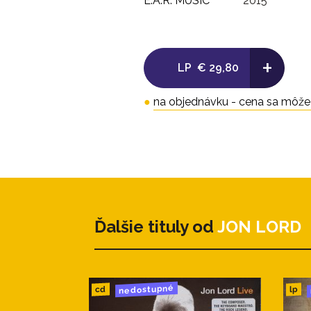
E.A.R. MUSIC
2015
+
LP
€ 29,80
●
na objednávku - cena sa môže l
Ďalšie tituly od
JON LORD
nedostupné
cd
lp