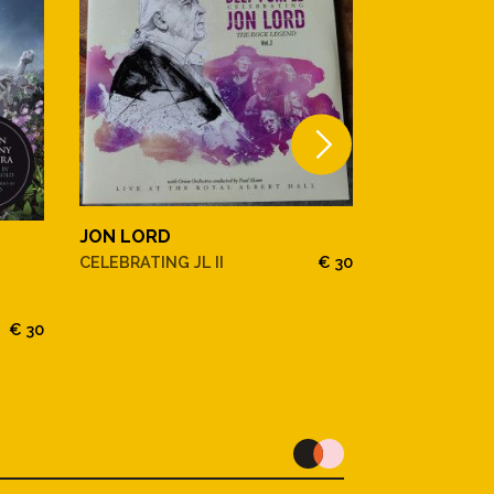
JON LORD
JON LORD
CELEBRATING JL II
€ 30
CELEBRATING 
€ 30