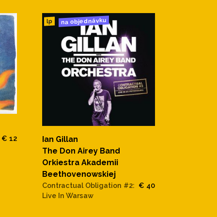
na objednávku
lp
€ 12
Ian Gillan
The Don Airey Band
Orkiestra Akademii
Beethovenowskiej
Contractual Obligation #2:
€ 40
Live In Warsaw