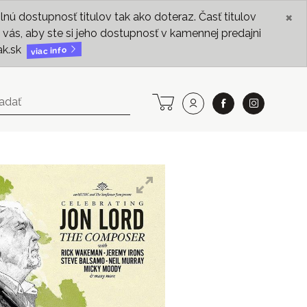
×
ú dostupnosť titulov tak ako doteraz. Časť titulov
vás, aby ste si jeho dostupnosť v kamennej predajni
ak.sk
viac info