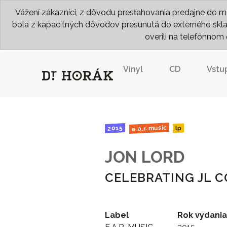
Vážení zákazníci, z dôvodu presťahovania predajne do me
bola z kapacitných dôvodov presunutá do externého skladu
overili na telefónno
Vinyl
CD
Vstu
e.a.r. music
2015
lp
JON LORD
CELEBRATING JL 
Label
Rok vydania