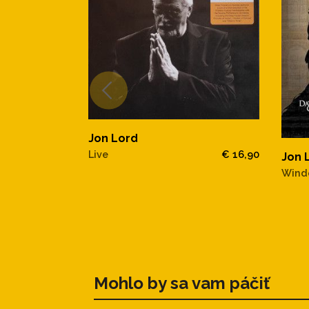
Jon Lord
Live
€ 16,90
Jon 
Wind
Mohlo by sa vam páčiť