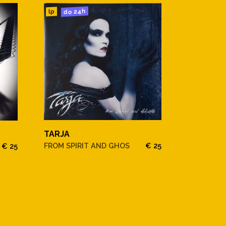
do 24h
lp
TARJA
FROM SPIRIT AND GHOS
€ 25
€ 25