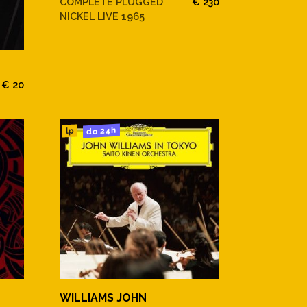
COMPLETE PLUGGED
€ 230
NICKEL LIVE 1965
€ 20
do 24h
lp
WILLIAMS JOHN