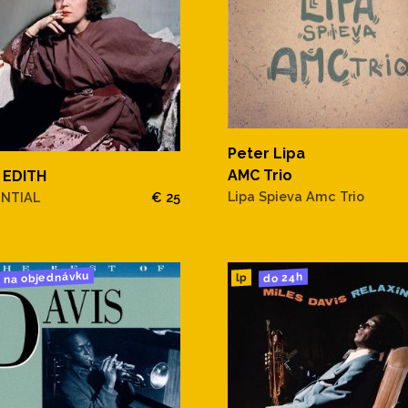
Peter Lipa
AMC Trio
 EDITH
Lipa Spieva Amc Trio
ENTIAL
€ 25
na objednávku
do 24h
lp