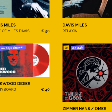
IS MILES
DAVIS MILES
 OF MILES DAVIS
€ 50
RELAXIN´
na objednávku
do 24h
lp
KWOOD DIDIER
RYBOARD
€ 40
ZIMMER HANS / OMER