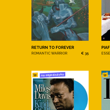
RETURN TO FOREVER
PIAF
ROMANTIC WARRIOR
€ 35
ESS
na objednávku
lp
lp