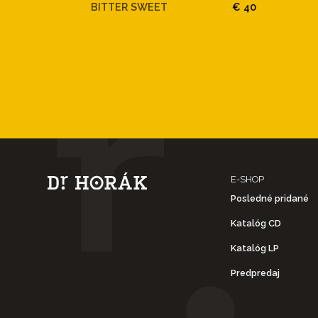
BITTER SWEET
€ 40
E-SHOP
Posledné pridané
Katalóg CD
Katalóg LP
Predpredaj