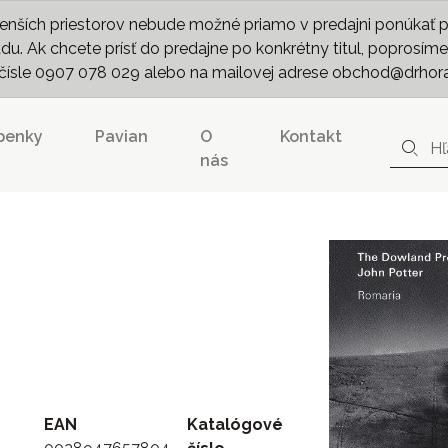
nších priestorov nebude možné priamo v predajni ponúkať pln
. Ak chcete prísť do predajne po konkrétny titul, poprosíme 
m čísle 0907 078 029 alebo na mailovej adrese obchod@drhor
penky
Pavian
O
Kontakt
nás
EAN
Katalógové