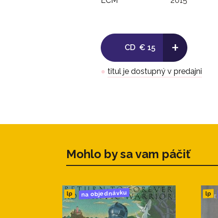
ECM
2015
+
CD
€ 15
●
titul je dostupný v predajni
Mohlo by sa vam páčiť
na objednávku
lp
lp