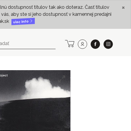
×
ú dostupnosť titulov tak ako doteraz. Časť titulov
vás, aby ste si jeho dostupnosť v kamennej predajni
ak.sk
viac info