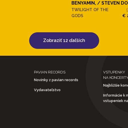
BENYAMIN, / STEVEN D
TWILIGHT OF THE
GODS
€ 
Zobraziť 12 ďaľších
PAVIAN RECORDS
VSTUPENKY
NA KONCERT
Novinky z pavian records
Najbližšie kon
Vydavateľstvo
Informácie k 
vstupeniek n