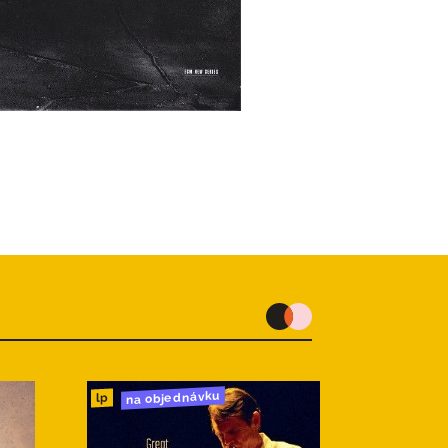
na objednávku
lp