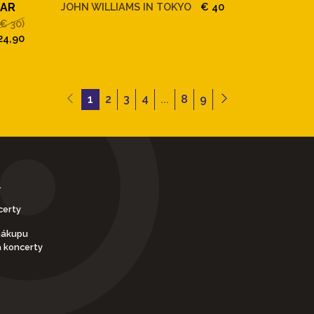
OAR
JOHN WILLIAMS IN TOKYO
€ 40
(€ 30)
24,90
1
2
3
4
...
8
9
Y
certy
nákupu
a koncerty