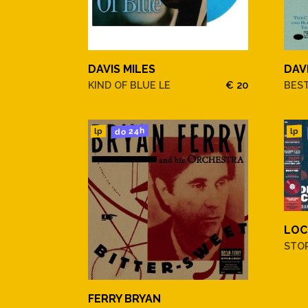
DAVIS MILES
DAV
KIND OF BLUE LE
€ 20
BEST
do 24h
lp
lp
LOC
STO
FERRY BRYAN