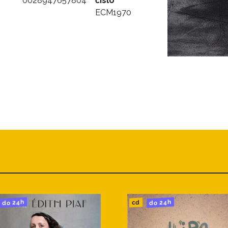
0028947657804
číslo
ECM1970
do 24h
do 24h
cd