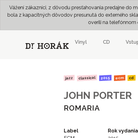
Vážení zákazníci, z dôvodu presťahovania predajne do me
bola z kapacitných dôvodov presunutá do externého skladu
overili na telefónno
Vinyl
CD
Vstu
classical
2015
ecm
jazz
cd
JOHN PORTER
ROMARIA
Label
Rok vydania