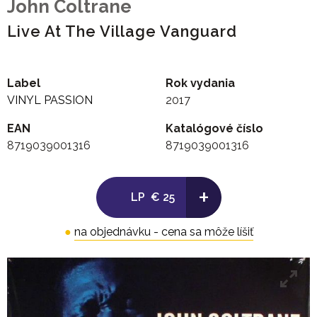
John Coltrane
Live At The Village Vanguard
Label
Rok vydania
VINYL PASSION
2017
EAN
Katalógové číslo
8719039001316
8719039001316
+
LP
€ 25
●
na objednávku - cena sa môže líšiť