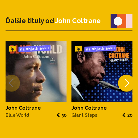
Ďalšie tituly od
John Coltrane
na objednávku
na objednávku
lp
lp
John Coltrane
John Coltrane
Blue World
€ 30
Giant Steps
€ 20