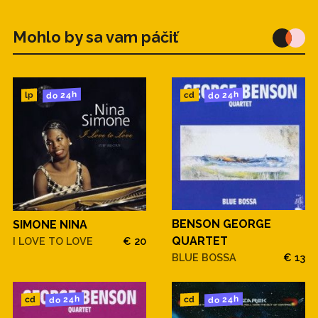
Mohlo by sa vam páčiť
do 24h
do 24h
cd
lp
BENSON GEORGE
SIMONE NINA
QUARTET
I LOVE TO LOVE
€ 20
BLUE BOSSA
€ 13
do 24h
do 24h
cd
cd