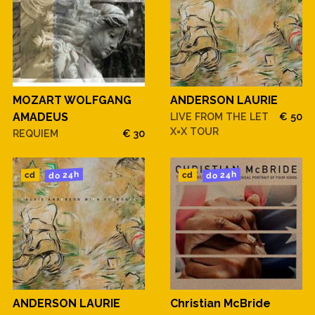
MOZART WOLFGANG
ANDERSON LAURIE
AMADEUS
LIVE FROM THE LET
€ 50
X=X TOUR
REQUIEM
€ 30
do 24h
do 24h
cd
cd
ANDERSON LAURIE
Christian McBride