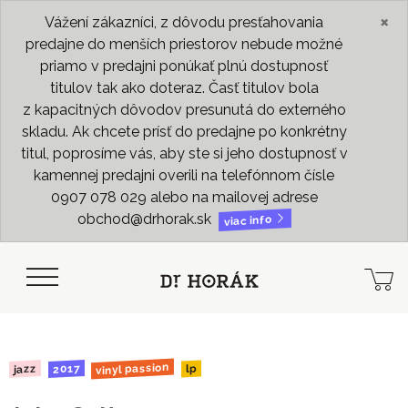
×
Vážení zákazníci, z dôvodu presťahovania
predajne do menších priestorov nebude možné
priamo v predajni ponúkať plnú dostupnosť
titulov tak ako doteraz. Časť titulov bola
z kapacitných dôvodov presunutá do externého
skladu. Ak chcete prísť do predajne po konkrétny
titul, poprosíme vás, aby ste si jeho dostupnosť v
kamennej predajni overili na telefónnom čísle
0907 078 029 alebo na mailovej adrese
obchod@drhorak.sk
viac info
vinyl passion
2017
jazz
lp