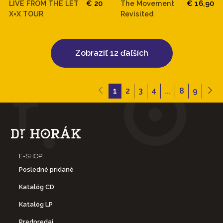
LIVE FROM THE LET
€ 20
The Movement
€ 16,90
X=X TOUR
Revisited
Zobraziť 12 ďaľších
1
2
3
4
...
8
9
E-SHOP
Posledné pridané
Katalóg CD
Katalóg LP
Predpredaj