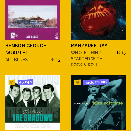
BENSON GEORGE
MANZAREK RAY
QUARTET
WHOLE THING
€ 15
STARTED WITH
ALL BLUES
€ 13
ROCK & ROLL...
nedostupné
do 24h
lp
lp