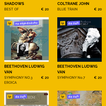
SHADOWS
COLTRANE JOHN
BEST OF
€ 20
BLUE TRAIN
€ 20
na objednávku
do 24h
lp
lp
BEETHOVEN LUDWIG
BEETHOVEN LUDWIG
VAN
VAN
SYMPHONY NO.3
€ 20
SYMPHONY No.7
€ 20
EROICA
do 24h
do 24h
lp
lp