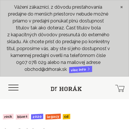
×
Vážení zákazníci, z dôvodu presťahovania
predajne do menších priestorov nebude možné
priamo v predajni ponúkať plnú dostupnosť
titulov tak ako doteraz. Časť titulov bola
z kapacitných dôvodov presunutá do externého
skladu. Ak chcete prísť do predajne po konkrétny
titul, poprosíme vás, aby ste si jeho dostupnosť v
kamennej predajni overili na telefónnom čísle
0907 078 029 alebo na mailovej adrese
obchod@drhorak.sk
viac info
legacy
blues
2020
rock
cd