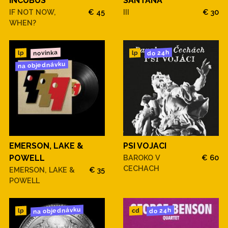
INCUBUS
SANTANA
IF NOT NOW,
€ 45
III
€ 30
WHEN?
novinka
do 24h
lp
lp
na objednávku
EMERSON, LAKE &
PSI VOJACI
POWELL
BAROKO V
€ 60
CECHACH
EMERSON, LAKE &
€ 35
POWELL
na objednávku
do 24h
cd
lp