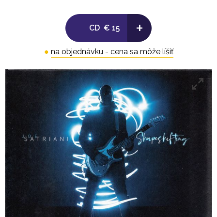
9. Spirits, Ghosts And Outlaws 3:23
+
CD
€ 15
10. Falling Stars 3:42
●
na objednávku - cena sa môže líšiť
11. Waiting 2:37
12. Here The Blue River 5:02
13. Yesterday's Yesterday 2:49