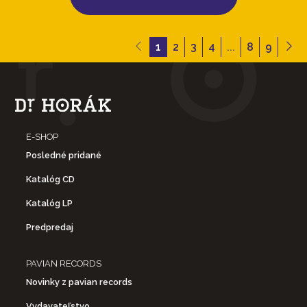
1
2
3
4
...
8
9
E-SHOP
Posledné pridané
Katalóg CD
Katalóg LP
Predpredaj
PAVIAN RECORDS
Novinky z pavian records
Vydavateľstvo