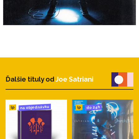
Ďalšie tituly od
Joe Satriani
na objednávku
do 24h
lp
lp