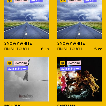
novinka
novinka
do 24h
do 24h
cd
lp
SNOWY WHITE
SNOWY WHITE
FINISH TOUCH
€ 40
FINISH TOUCH
€ 22
novinka
novinka
lp
lp
nedostupné
nedostupné