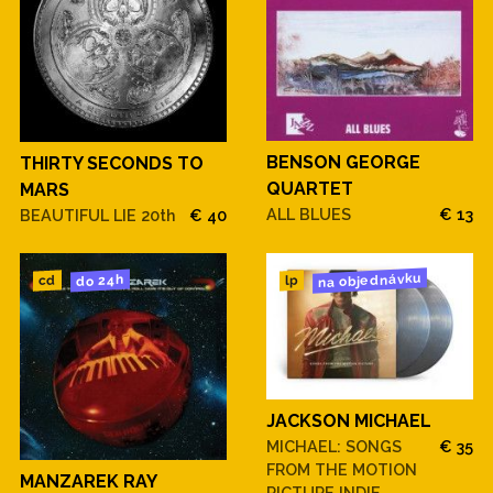
BENSON GEORGE
THIRTY SECONDS TO
QUARTET
MARS
ALL BLUES
€ 13
BEAUTIFUL LIE 20th
€ 40
na objednávku
do 24h
cd
lp
JACKSON MICHAEL
MICHAEL: SONGS
€ 35
FROM THE MOTION
MANZAREK RAY
PICTURE INDIE