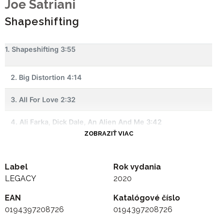
Joe Satriani
Shapeshifting
1. Shapeshifting 3:55
2. Big Distortion 4:14
3. All For Love 2:32
4. Ali Farka, Dick Dale, An Alien And Me 3:42
ZOBRAZIŤ VIAC
5. Teardrops 4:09
Label
6. Perfect Dust 3:31
Rok vydania
LEGACY
2020
7. Nineteen Eighty 3:35
EAN
Katalógové číslo
0194397208726
0194397208726
8. All My Friends Are Here 3:25