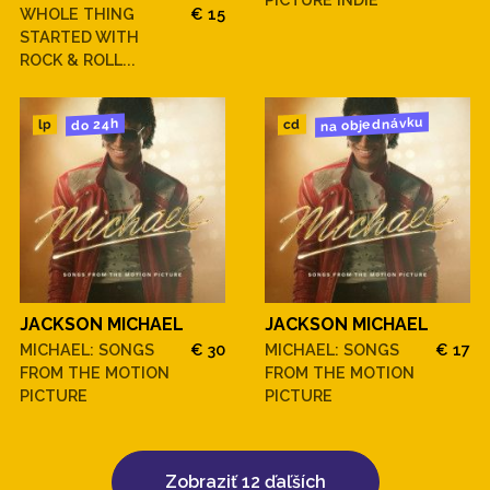
WHOLE THING
€ 15
STARTED WITH
ROCK & ROLL...
na objednávku
do 24h
cd
lp
JACKSON MICHAEL
JACKSON MICHAEL
MICHAEL: SONGS
€ 30
MICHAEL: SONGS
€ 17
FROM THE MOTION
FROM THE MOTION
PICTURE
PICTURE
Zobraziť 12 ďaľších