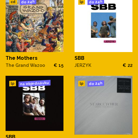
do 24h
do 24h
cd
lp
The Mothers
SBB
The Grand Wazoo
€ 15
JERZYK
€ 22
na objednávku
do 24h
lp
lp
SBB