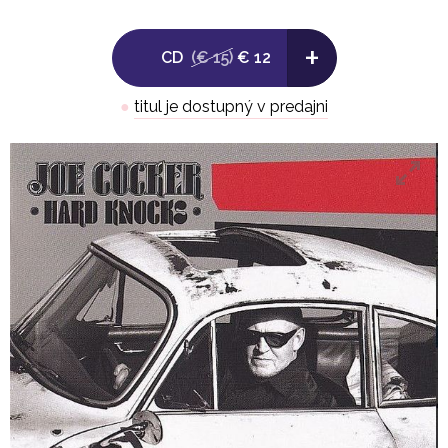
8. Thankful
+
CD
(€ 15)
€ 12
9. So
●
titul je dostupný v predajni
10. I Hope