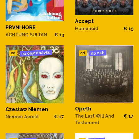
Accept
PRVNI HORE
Humanoid
€ 15
ACHTUNG SULTAN
€ 13
na objednávku
do 24h
cd
cd
Opeth
Czesław Niemen
The Last Will And
€ 17
Niemen Aerolit
€ 17
Testament