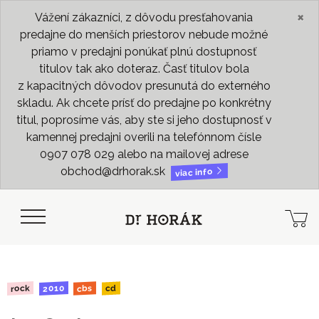
×
Vážení zákazníci, z dôvodu presťahovania
predajne do menších priestorov nebude možné
priamo v predajni ponúkať plnú dostupnosť
titulov tak ako doteraz. Časť titulov bola
z kapacitných dôvodov presunutá do externého
skladu. Ak chcete prísť do predajne po konkrétny
titul, poprosíme vás, aby ste si jeho dostupnosť v
kamennej predajni overili na telefónnom čísle
0907 078 029 alebo na mailovej adrese
obchod@drhorak.sk
viac info
2010
rock
cbs
cd