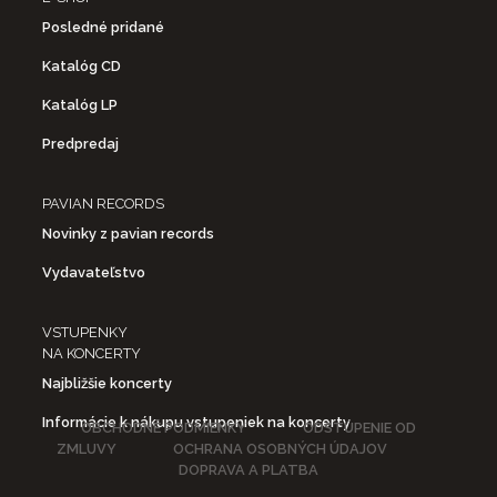
Posledné pridané
Katalóg CD
Katalóg LP
Predpredaj
PAVIAN RECORDS
Novinky z pavian records
Vydavateľstvo
VSTUPENKY
NA KONCERTY
Najbližšie koncerty
Informácie k nákupu vstupeniek na koncerty
OBCHODNÉ PODMIENKY
ODSTÚPENIE OD
ZMLUVY
OCHRANA OSOBNÝCH ÚDAJOV
DOPRAVA A PLATBA