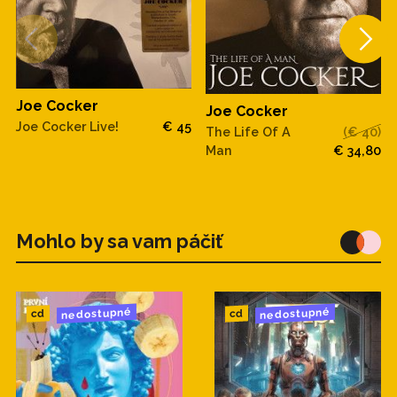
Joe Cocker
Joe Cocker
Joe Cocker Live!
€ 45
The Life Of A
(€ 40)
Man
€ 34,80
Mohlo by sa vam páčiť
nedostupné
nedostupné
cd
cd