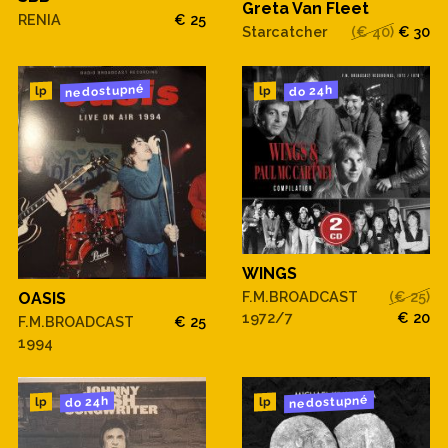
Greta Van Fleet
RENIA
€ 25
Starcatcher
(€ 40)
€ 30
nedostupné
do 24h
lp
lp
WINGS
F.M.BROADCAST
(€ 25)
OASIS
1972/7
€ 20
F.M.BROADCAST
€ 25
1994
nedostupné
do 24h
lp
lp