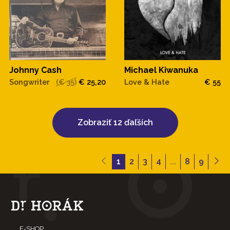
Johnny Cash
Michael Kiwanuka
Songwriter
(€ 35)
€ 25,20
Love & Hate
€ 55
Zobraziť 12 ďaľších
1
2
3
4
...
8
9
E-SHOP