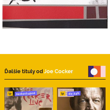
Ďalšie tituly od
Joe Cocker
nedostupné
do 24h
lp
lp