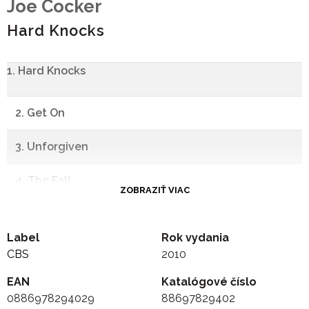
Joe Cocker
Hard Knocks
1. Hard Knocks
2. Get On
3. Unforgiven
4. The Fall
ZOBRAZIŤ VIAC
5. So It Goes
Label
Rok vydania
6. Runaway Train
CBS
2010
EAN
7. Stay The Same
Katalógové číslo
0886978294029
88697829402