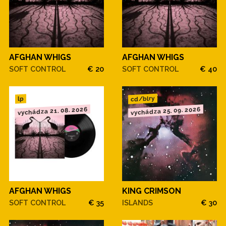
AFGHAN WHIGS
AFGHAN WHIGS
SOFT CONTROL
€ 20
SOFT CONTROL
€ 40
cd/blry
lp
vychádza 21. 08. 2026
vychádza 25. 09. 2026
AFGHAN WHIGS
KING CRIMSON
SOFT CONTROL
€ 35
ISLANDS
€ 30