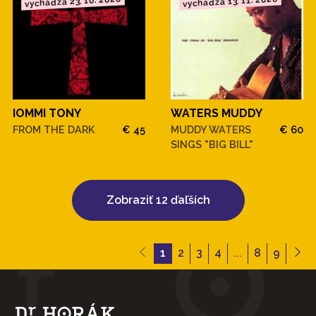
vychádza 23. 10. 2026
vychádza 13. 11. 2026
IOMMI TONY
WATERS MUDDY
FROM THE DARK
€ 45
MUDDY WATERS
€ 60
SINGS "BIG BILL"
Zobraziť 12 ďaľších
1
2
3
4
...
8
9