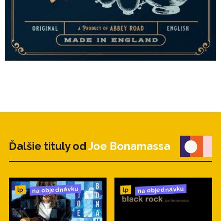
1. Beyond The Silence
2. Lonely Boy
3. Savannah
Ďalšie tituly od
Joe Bonamassa
na objednávku
na objednávku
lp
lp