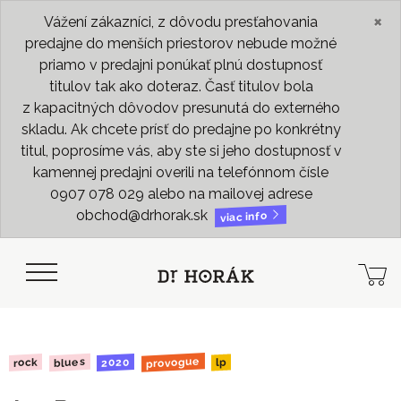
×
Vážení zákazníci, z dôvodu presťahovania
predajne do menších priestorov nebude možné
priamo v predajni ponúkať plnú dostupnosť
titulov tak ako doteraz. Časť titulov bola
z kapacitných dôvodov presunutá do externého
skladu. Ak chcete prísť do predajne po konkrétny
titul, poprosíme vás, aby ste si jeho dostupnosť v
kamennej predajni overili na telefónnom čísle
0907 078 029 alebo na mailovej adrese
obchod@drhorak.sk
viac info
provogue
blues
2020
rock
lp