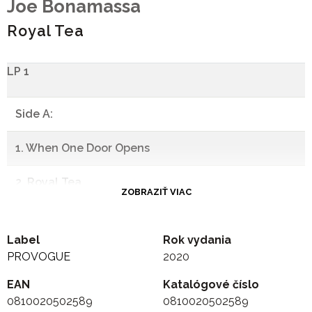
Joe Bonamassa
Royal Tea
LP 1
Side A:
1. When One Door Opens
2. Royal Tea
ZOBRAZIŤ VIAC
-
Label
Rok vydania
Side B:
PROVOGUE
2020
EAN
1. Why Does It Take So Long To Say Goodbye
Katalógové číslo
0810020502589
0810020502589