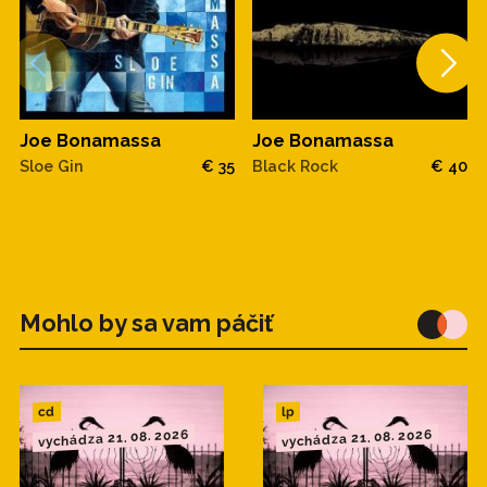
Joe Bonamassa
Joe Bonamassa
Sloe Gin
€ 35
Black Rock
€ 40
Mohlo by sa vam páčiť
cd
lp
vychádza 21. 08. 2026
vychádza 21. 08. 2026