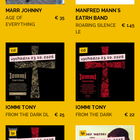
MARR JOHNNY
MANFRED MANN´S
AGE OF
€ 35
EATRH BAND
EVERYTHING
ROARING SILENCE
€ 145
LE
cd
cd
vychádza 23. 10. 2026
vychádza 23. 10. 2026
IOMMI TONY
IOMMI TONY
FROM THE DARK DL
€ 25
FROM THE DARK
€ 22
lp
lp