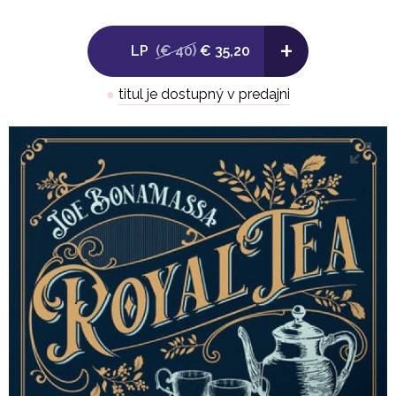
2. Lookout Man
+
LP
(€ 40)
€ 35,20
.
●
titul je dostupný v predajni
LP 2
Side C:
1. High Class Girl
2. A Conversation With Alice
3. I Didn't Think She Would Do It
-
Side D: