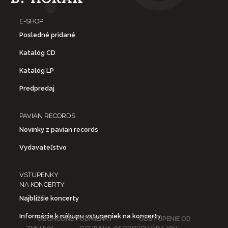
E-SHOP
Posledné pridané
Katalóg CD
Katalóg LP
Predpredaj
PAVIAN RECORDS
Novinky z pavian records
Vydavateľstvo
VSTUPENKY
NA KONCERTY
Najbližšie koncerty
Informácie k nákupu vstupeniek na koncerty
OBCHODNÉ PODMIENKY
ODSTÚPENIE OD