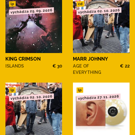
cd
lp
vychádza 25. 09. 2026
vychádza 02. 10. 2026
KING CRIMSON
MARR JOHNNY
ISLANDS
€ 30
AGE OF
€ 22
EVERYTHING
lp
lp
vychádza 02. 10. 2026
vychádza 27. 11. 2026