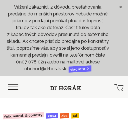
×
Vážení zákazníci, z dôvodu presťahovania
predajne do menších priestorov nebude možné
priamo v predajni ponúkať plnú dostupnosť
titulov tak ako doteraz. Časť titulov bola
z kapacitných dôvodov presunutá do externého
skladu. Ak chcete prísť do predajne po konkrétny
titul, poprosíme vás, aby ste si jeho dostupnosť v
kamennej predajni overili na telefónnom čísle
0907 078 029 alebo na mailovej adrese
obchod@drhorak.sk
viac info
folk, world, & country
2014
cbs
cd