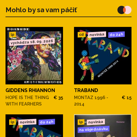
Mohlo by sa vam páčiť
novinka
do 24h
cd
lp
vychádza 18. 09. 2026
GIDDENS RHIANNON
TRABAND
HOPE IS THE THING
€ 35
MONTAZ 1996 -
€ 15
WITH FEARHERS
2014
novinka
novinka
do 24h
lp
lp
na objednávku