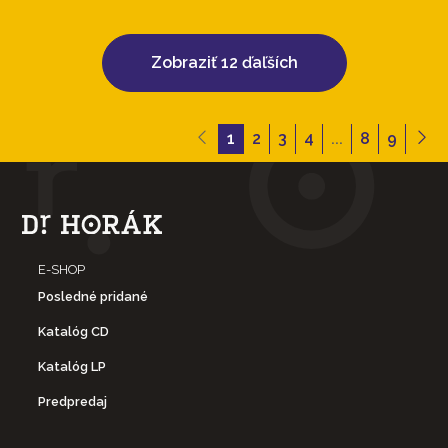
Zobraziť 12 ďaľších
1
2
3
4
...
8
9
E-SHOP
Posledné pridané
Katalóg CD
Katalóg LP
Predpredaj