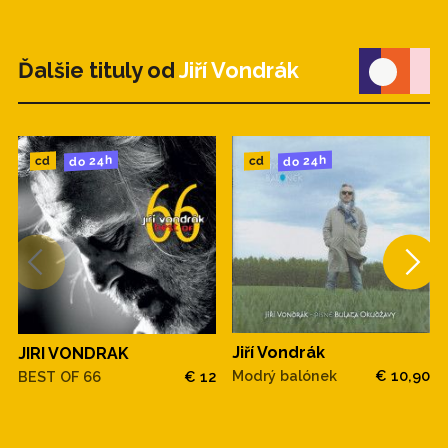
Ďalšie tituly od
Jiří Vondrák
do 24h
do 24h
cd
cd
Jiří Vondrák
JIRI VONDRAK
Modrý balónek
€ 10,90
BEST OF 66
€ 12