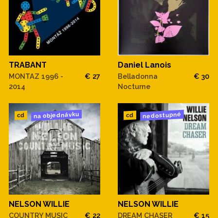
Daniel Lanois
TRABANT
Belladonna
€ 30
MONTAZ 1996 -
€ 27
Nocturne
2014
na objednávku
nedostupné
cd
cd
NELSON WILLIE
NELSON WILLIE
COUNTRY MUSIC
€ 22
DREAM CHASER
€ 15