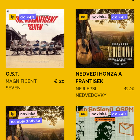
novinka
do 24h
do 24h
cd
lp
O.S.T.
NEDVEDI HONZA A
MAGNIFICENT
€ 20
FRANTISEK
SEVEN
NEJLEPSI
€ 20
NEDVEDOVKY
novinka
novinka
do 24h
cd
lp
na objednávku