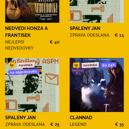
NEDVEDI HONZA A
SPALENY JAN
FRANTISEK
ZPRAVA ODESLANA
€ 15
NEJLEPSI
€ 40
NEDVEDOVKY
novinka
novinka
do 24h
lp
lp
na objednávku
SPALENY JAN
CLANNAD
ZPRAVA ODESLANA
€ 25
LEGEND
€ 35