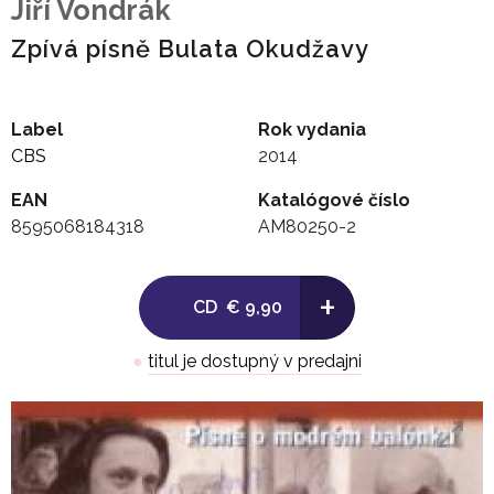
Jiří Vondrák
Zpívá písně Bulata Okudžavy
Label
Rok vydania
CBS
2014
EAN
Katalógové číslo
8595068184318
AM80250-2
+
CD
€ 9,90
●
titul je dostupný v predajni