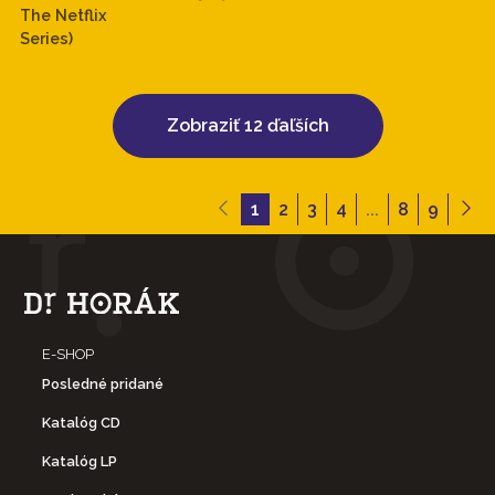
The Netflix
Series)
Zobraziť 12 ďaľších
1
2
3
4
...
8
9
E-SHOP
Posledné pridané
Katalóg CD
Katalóg LP