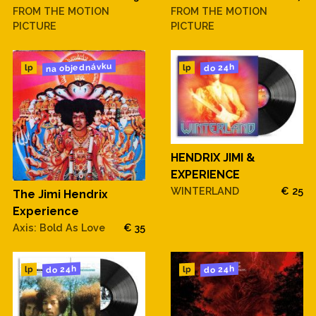
FROM THE MOTION
FROM THE MOTION
PICTURE
PICTURE
na objednávku
do 24h
lp
lp
HENDRIX JIMI &
EXPERIENCE
WINTERLAND
€ 25
The Jimi Hendrix
Experience
Axis: Bold As Love
€ 35
do 24h
do 24h
lp
lp