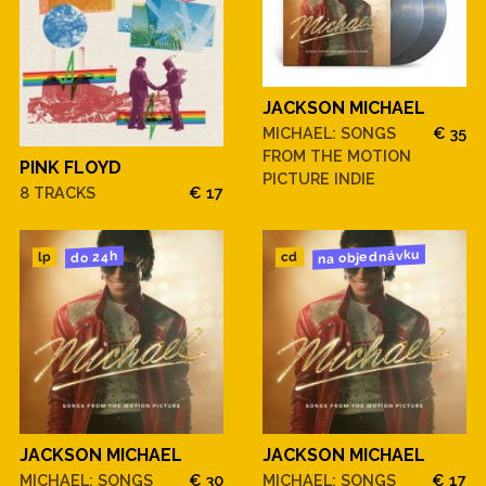
JACKSON MICHAEL
MICHAEL: SONGS
€ 35
FROM THE MOTION
PINK FLOYD
PICTURE INDIE
8 TRACKS
€ 17
na objednávku
do 24h
cd
lp
JACKSON MICHAEL
JACKSON MICHAEL
MICHAEL: SONGS
€ 30
MICHAEL: SONGS
€ 17