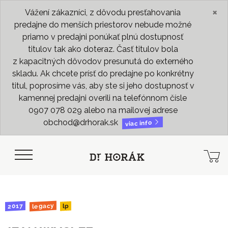
×
Vážení zákazníci, z dôvodu presťahovania
predajne do menších priestorov nebude možné
priamo v predajni ponúkať plnú dostupnosť
titulov tak ako doteraz. Časť titulov bola
z kapacitných dôvodov presunutá do externého
skladu. Ak chcete prísť do predajne po konkrétny
titul, poprosíme vás, aby ste si jeho dostupnosť v
kamennej predajni overili na telefónnom čísle
0907 078 029 alebo na mailovej adrese
obchod@drhorak.sk
viac info
legacy
2017
lp