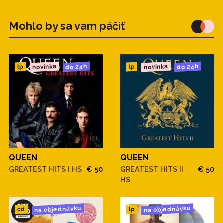
Mohlo by sa vam páčiť
novinka
novinka
do 24h
do 24h
lp
lp
QUEEN
QUEEN
GREATEST HITS I HS
€ 50
GREATEST HITS II
€ 50
HS
na objednávku
na objednávku
cd
lp