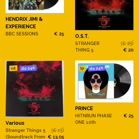
HENDRIX JIMI &
EXPERIENCE
BBC SESSIONS
€ 25
O.S.T.
STRANGER
(€ 25)
THING 5
€ 20
do 24h
do 24h
cd
lp
PRINCE
HITNRUN PHASE
€ 25
ONE 10th
Various
Stranger Things 5
(€ 15)
(Soundtrack From
€ 13,05