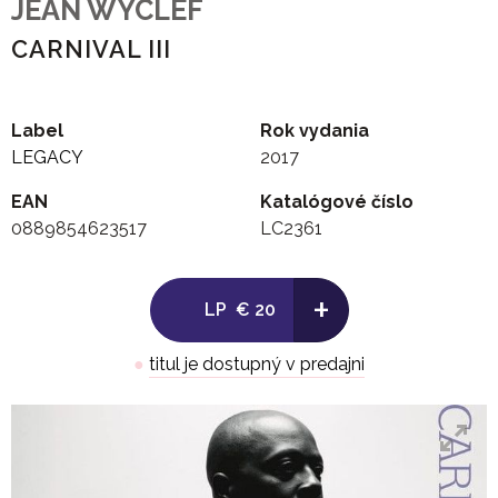
JEAN WYCLEF
CARNIVAL III
Label
Rok vydania
LEGACY
2017
EAN
Katalógové číslo
0889854623517
LC2361
+
LP
€ 20
●
titul je dostupný v predajni