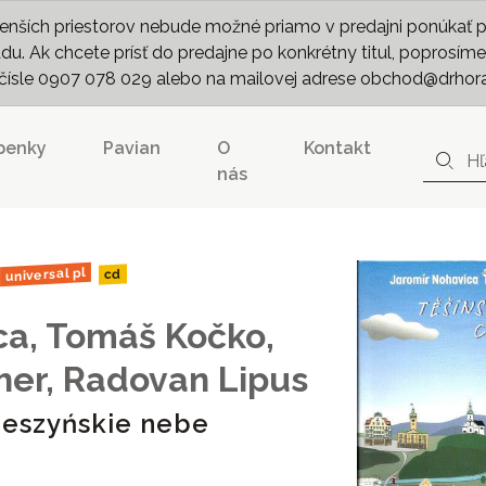
nších priestorov nebude možné priamo v predajni ponúkať pln
. Ak chcete prísť do predajne po konkrétny titul, poprosíme 
m čísle 0907 078 029 alebo na mailovej adrese obchod@drhor
penky
Pavian
O
Kontakt
nás
universal pl
cd
ca, Tomáš Kočko,
her, Radovan Lipus
ieszyńskie nebe