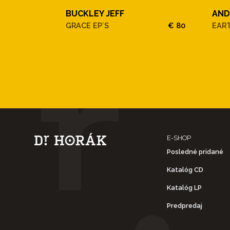
BUCKLEY JEFF
AND
GRACE EP´S
€ 80
EAR
E-SHOP
Posledné pridané
Katalóg CD
Katalóg LP
Predpredaj