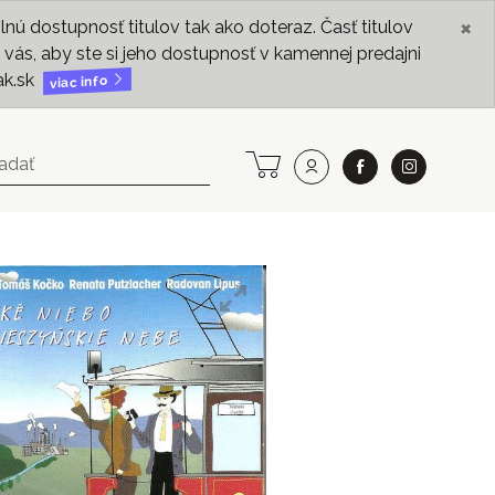
×
ú dostupnosť titulov tak ako doteraz. Časť titulov
vás, aby ste si jeho dostupnosť v kamennej predajni
ak.sk
viac info