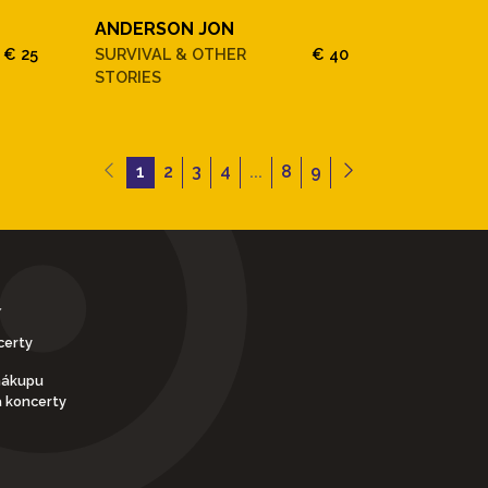
ANDERSON JON
€ 25
SURVIVAL & OTHER
€ 40
STORIES
1
2
3
4
...
8
9
Y
certy
nákupu
a koncerty