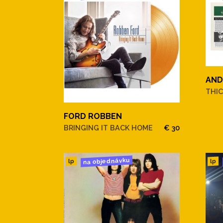
AND
THIC
FORD ROBBEN
BRINGING IT BACK HOME
€ 30
na objednávku
lp
lp