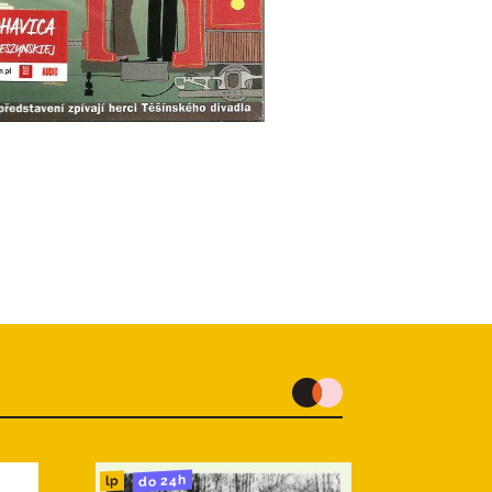
do 24h
lp