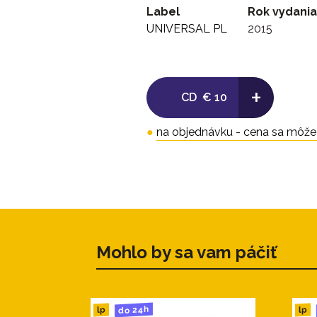
Label
Rok vydania
UNIVERSAL PL
2015
+
CD
€ 10
●
na objednávku - cena sa môže l
Mohlo by sa vam páčiť
do 24h
lp
lp