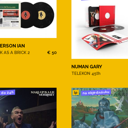
ERSON IAN
K AS A BRICK 2
€ 50
NUMAN GARY
TELEKON 45th
na objednávku
do 24h
lp