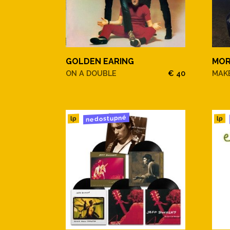
GOLDEN EARING
MOR
ON A DOUBLE
€ 40
MAKE
nedostupné
lp
lp