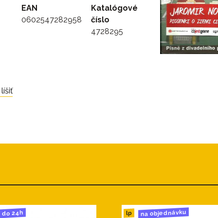
EAN
Katalógové
0602547282958
číslo
4728295
íšiť
na objednávku
do 24h
lp