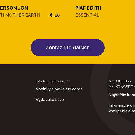
ERSON JON
PIAF EDITH
TH MOTHER EARTH
€ 40
ESSENTIAL
Zobraziť 12 ďaľších
PAVIAN RECORDS
VSTUPENKY
NA KONCERT
Novinky z pavian records
Najbližšie kon
Vydavateľstvo
Informácie k 
vstupeniek n