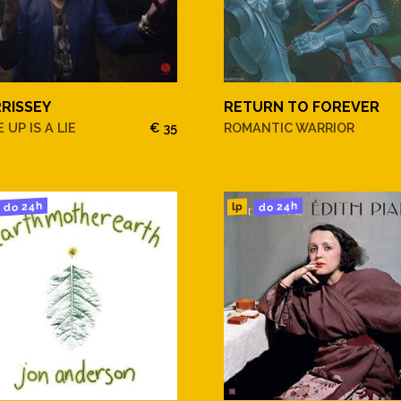
RISSEY
RETURN TO FOREVER
 UP IS A LIE
€ 35
ROMANTIC WARRIOR
do 24h
do 24h
lp