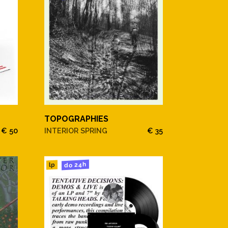
TOPOGRAPHIES
€ 50
INTERIOR SPRING
€ 35
do 24h
lp