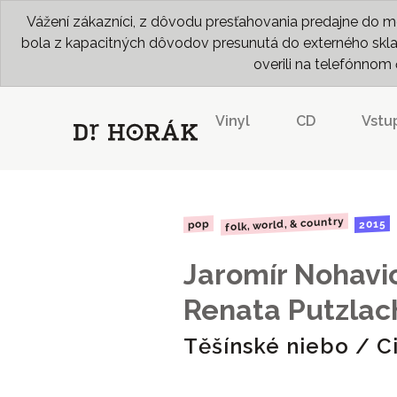
Vážení zákazníci, z dôvodu presťahovania predajne do me
bola z kapacitných dôvodov presunutá do externého skladu
overili na telefónno
Vinyl
CD
Vstu
folk, world, & country
2015
pop
Jaromír Nohavi
Renata Putzlac
Těšínské niebo / C