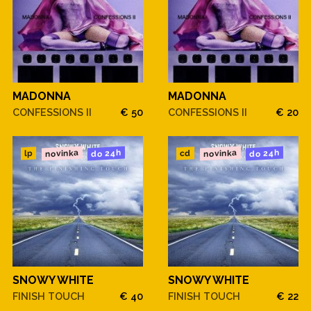
MADONNA
MADONNA
CONFESSIONS II
€ 50
CONFESSIONS II
€ 20
novinka
novinka
do 24h
do 24h
cd
lp
SNOWY WHITE
SNOWY WHITE
FINISH TOUCH
€ 40
FINISH TOUCH
€ 22