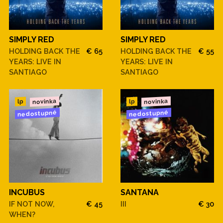
SIMPLY RED
SIMPLY RED
HOLDING BACK THE
€ 65
HOLDING BACK THE
€ 55
YEARS: LIVE IN
YEARS: LIVE IN
SANTIAGO
SANTIAGO
novinka
novinka
lp
lp
nedostupné
nedostupné
INCUBUS
SANTANA
IF NOT NOW,
€ 45
III
€ 30
WHEN?