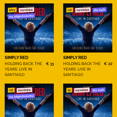
novinka
novinka
do 24h
blry
cd
na objednávku
SIMPLY RED
SIMPLY RED
HOLDING BACK THE
€ 33
HOLDING BACK THE
€ 22
YEARS: LIVE IN
YEARS: LIVE IN
SANTIAGO
SANTIAGO
novinka
novinka
do 24h
cd
lp
na objednávku