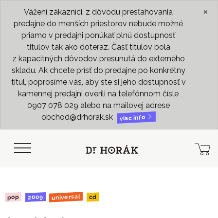
×
Vážení zákazníci, z dôvodu presťahovania
predajne do menších priestorov nebude možné
priamo v predajni ponúkať plnú dostupnosť
titulov tak ako doteraz. Časť titulov bola
z kapacitných dôvodov presunutá do externého
skladu. Ak chcete prísť do predajne po konkrétny
titul, poprosíme vás, aby ste si jeho dostupnosť v
kamennej predajni overili na telefónnom čísle
0907 078 029 alebo na mailovej adrese
obchod@drhorak.sk
viac info
universal
2009
pop
cd