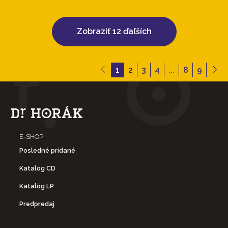
Zobraziť 12 ďaľších
1
2
3
4
...
8
9
E-SHOP
Posledné pridané
Katalóg CD
Katalóg LP
Predpredaj