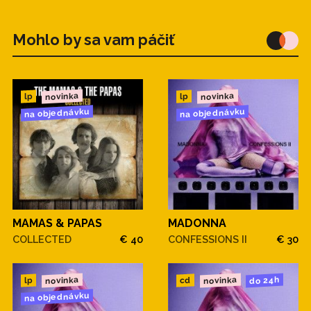
Mohlo by sa vam páčiť
novinka
novinka
lp
lp
na objednávku
na objednávku
MAMAS & PAPAS
MADONNA
COLLECTED
€ 40
CONFESSIONS II
€ 30
novinka
novinka
do 24h
cd
lp
na objednávku