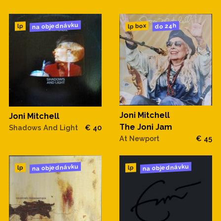
na objednávku
do 24h
lp box
lp
Joni Mitchell
Joni Mitchell
The Joni Jam
Shadows And Light
€ 40
At Newport
€ 45
na objednávku
na objednávku
lp
lp