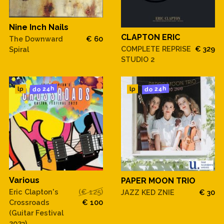
Nine Inch Nails
CLAPTON ERIC
The Downward
€ 60
COMPLETE REPRISE
€ 329
Spiral
STUDIO 2
do 24h
do 24h
lp
lp
Various
PAPER MOON TRIO
Eric Clapton's
(€ 125)
JAZZ KED ZNIE
€ 30
Crossroads
€ 100
(Guitar Festival
2023)