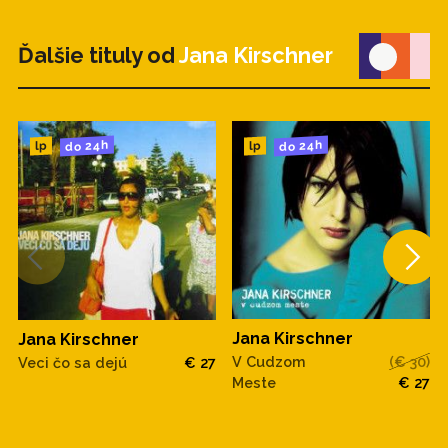
Ďalšie tituly od
Jana Kirschner
do 24h
do 24h
lp
lp
Jana Kirschner
Jana Kirschner
V Cudzom
(€ 30)
Veci čo sa dejú
€ 27
Meste
€ 27