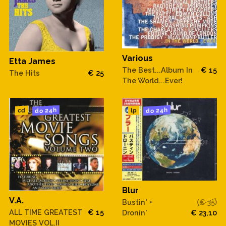
Various
Etta James
The Best...Album In
€ 15
The Hits
€ 25
The World...Ever!
do 24h
do 24h
cd
lp
Blur
V.A.
Bustin' +
(€ 35)
ALL TIME GREATEST
€ 15
Dronin'
€ 23,10
MOVIES VOL.II