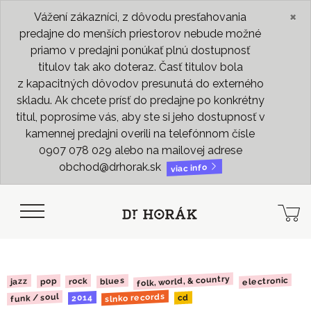
×
Vážení zákazníci, z dôvodu presťahovania
predajne do menších priestorov nebude možné
priamo v predajni ponúkať plnú dostupnosť
titulov tak ako doteraz. Časť titulov bola
z kapacitných dôvodov presunutá do externého
skladu. Ak chcete prísť do predajne po konkrétny
titul, poprosíme vás, aby ste si jeho dostupnosť v
kamennej predajni overili na telefónnom čísle
0907 078 029 alebo na mailovej adrese
obchod@drhorak.sk
viac info
folk, world, & country
electronic
blues
rock
jazz
pop
slnko records
funk / soul
2014
cd