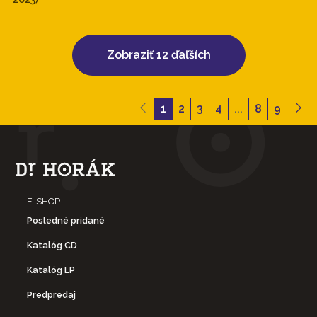
Zobraziť 12 ďaľších
1
2
3
4
...
8
9
E-SHOP
Posledné pridané
Katalóg CD
Katalóg LP
Predpredaj