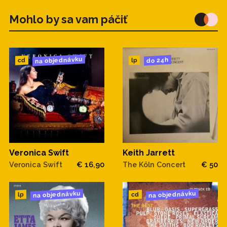
Mohlo by sa vam páčiť
na objednávku
do 24h
cd
lp
Veronica Swift
Keith Jarrett
Veronica Swift
€ 16,90
The Köln Concert
€ 50
na objednávku
na objednávku
cd
lp