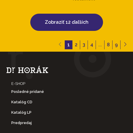
Zobraziť 12 ďaľších
1
2
3
4
...
8
9
E-SHOP
Posledné pridané
Katalóg CD
Katalóg LP
Predpredaj