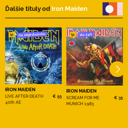
Ďalšie tituly od
Iron Maiden
na objednávku
do 24h
lp
lp
IRON MAIDEN
IRON MAIDEN
LIVE AFTER DEATH
€ 55
SCREAM FOR ME
€ 35
40th AE
MUNICH 1983