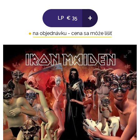
1. Montségur 5:50
+
LP
€ 35
2. Dance Of Death 8:36
●
na objednávku - cena sa môže líšiť
3. Gates Of Tomorrow 5:12
.
LP 2
Side C:
1. New Frontier 5:04
2. Paschendale 8:27
3. Face In The Sand 6:31