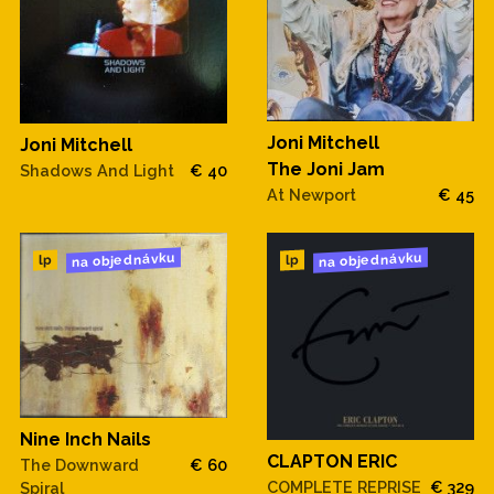
Joni Mitchell
Joni Mitchell
The Joni Jam
Shadows And Light
€ 40
At Newport
€ 45
na objednávku
na objednávku
lp
lp
Nine Inch Nails
CLAPTON ERIC
The Downward
€ 60
COMPLETE REPRISE
€ 329
Spiral