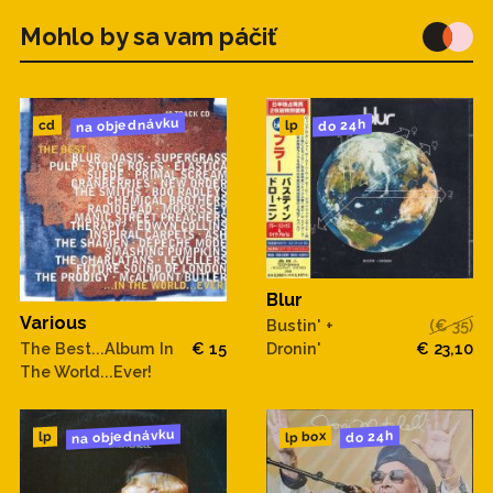
Mohlo by sa vam páčiť
na objednávku
do 24h
cd
lp
Blur
Various
Bustin' +
(€ 35)
Dronin'
€ 23,10
The Best...Album In
€ 15
The World...Ever!
na objednávku
do 24h
lp box
lp