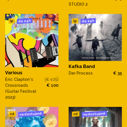
STUDIO 2
do 24h
do 24h
lp
lp
Kafka Band
Various
Der Process
€ 35
Eric Clapton's
(€ 125)
Crossroads
€ 100
(Guitar Festival
2023)
nedostupné
nedostupné
cd
cd