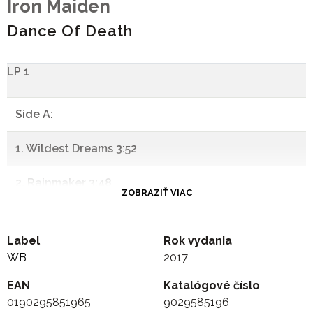
Iron Maiden
Dance Of Death
LP 1
Side A:
1. Wildest Dreams 3:52
2. Rainmaker 3:48
ZOBRAZIŤ VIAC
3. No More Lies 7:21
Label
Rok vydania
-
WB
2017
EAN
Side B:
Katalógové číslo
0190295851965
9029585196