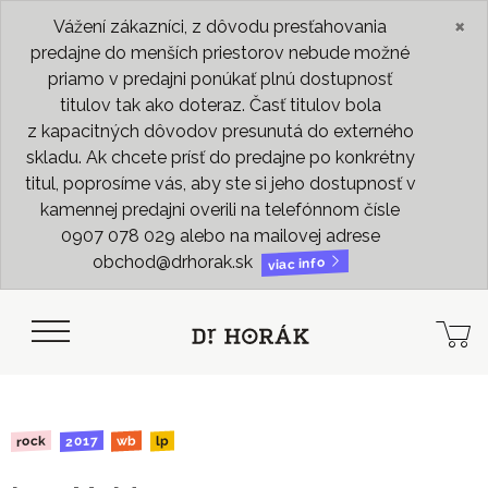
×
Vážení zákazníci, z dôvodu presťahovania
predajne do menších priestorov nebude možné
priamo v predajni ponúkať plnú dostupnosť
titulov tak ako doteraz. Časť titulov bola
z kapacitných dôvodov presunutá do externého
skladu. Ak chcete prísť do predajne po konkrétny
titul, poprosíme vás, aby ste si jeho dostupnosť v
kamennej predajni overili na telefónnom čísle
0907 078 029 alebo na mailovej adrese
obchod@drhorak.sk
viac info
2017
rock
wb
lp