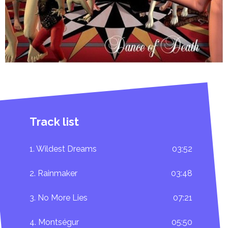
-
Side D:
1. Age Of Innocence 6:10
2. Journeyman 7:06
Track list
1. Wildest Dreams
03:52
2. Rainmaker
03:48
3. No More Lies
07:21
4. Montségur
05:50