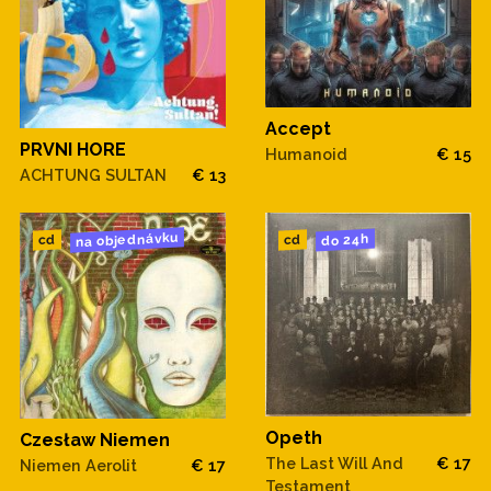
Accept
PRVNI HORE
Humanoid
€ 15
ACHTUNG SULTAN
€ 13
na objednávku
do 24h
cd
cd
Opeth
Czesław Niemen
The Last Will And
€ 17
Niemen Aerolit
€ 17
Testament