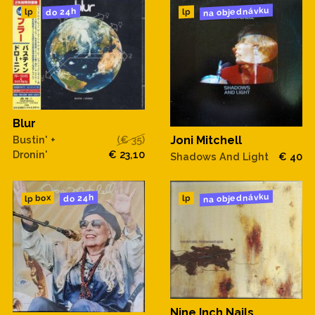
na objednávku
do 24h
lp
lp
Blur
Bustin' +
(€ 35)
Joni Mitchell
Dronin'
€ 23,10
Shadows And Light
€ 40
na objednávku
do 24h
lp box
lp
Nine Inch Nails