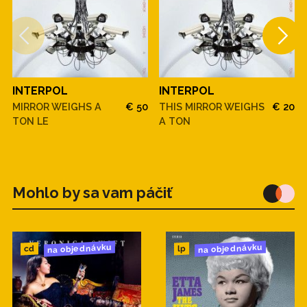
INTERPOL
INTERPOL
MIRROR WEIGHS A
€ 50
THIS MIRROR WEIGHS
€ 20
TON LE
A TON
Mohlo by sa vam páčiť
na objednávku
na objednávku
cd
lp