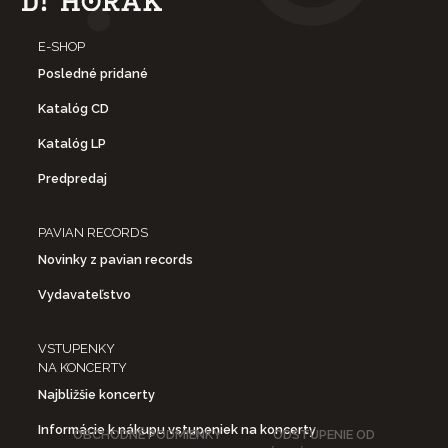
E-SHOP
Posledné pridané
Katalóg CD
Katalóg LP
Predpredaj
PAVIAN RECORDS
Novinky z pavian records
Vydavateľstvo
VSTUPENKY
NA KONCERTY
Najbližšie koncerty
Informácie k nákupu vstupeniek na koncerty
OBCHODNÉ PODMIENKY
ODSTÚPENIE OD