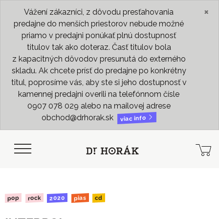
×
Vážení zákazníci, z dôvodu presťahovania
predajne do menších priestorov nebude možné
priamo v predajni ponúkať plnú dostupnosť
titulov tak ako doteraz. Časť titulov bola
z kapacitných dôvodov presunutá do externého
skladu. Ak chcete prísť do predajne po konkrétny
titul, poprosíme vás, aby ste si jeho dostupnosť v
kamennej predajni overili na telefónnom čísle
0907 078 029 alebo na mailovej adrese
obchod@drhorak.sk
viac info
2020
rock
pias
pop
cd