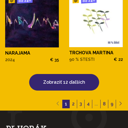
do 24h
do 24h
lp
lp
TRCHOVA MARTINA
NARAJAMA
90 % STESTI
€ 22
2024
€ 35
Zobraziť 12 ďaľších
1
2
3
4
...
8
9