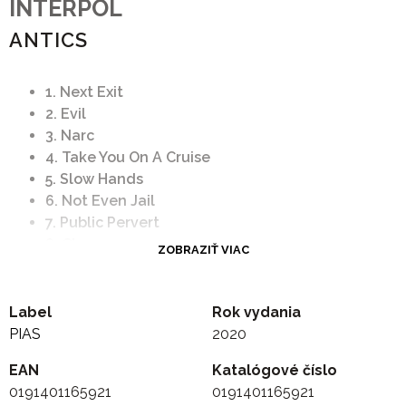
INTERPOL
ANTICS
1. Next Exit
2. Evil
3. Narc
4. Take You On A Cruise
5. Slow Hands
6. Not Even Jail
7. Public Pervert
8. C'mere
ZOBRAZIŤ VIAC
9. Length Of Love
10. A Time To Be So Small
Label
Rok vydania
PIAS
2020
EAN
Katalógové číslo
0191401165921
0191401165921