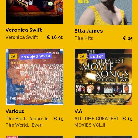
Veronica Swift
Etta James
Veronica Swift
€ 16,90
The Hits
€ 25
na objednávku
do 24h
cd
cd
V.A.
Various
ALL TIME GREATEST
€ 15
The Best...Album In
€ 15
MOVIES VOL.II
The World...Ever!