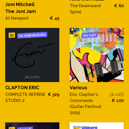
Joni Mitchell
The Downward
€ 60
The Joni Jam
Spiral
At Newport
€ 45
na objednávku
do 24h
lp
lp
CLAPTON ERIC
Various
COMPLETE REPRISE
€ 329
Eric Clapton's
(€ 125)
STUDIO 2
Crossroads
€ 100
(Guitar Festival
2023)