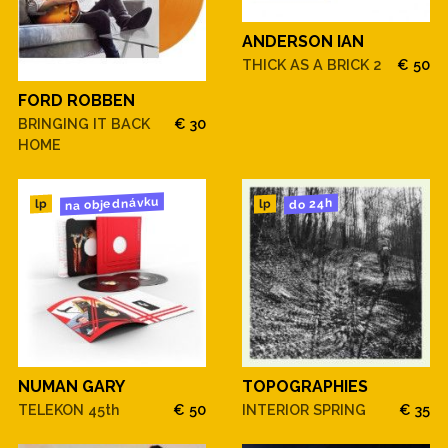
ANDERSON IAN
THICK AS A BRICK 2
€ 50
FORD ROBBEN
BRINGING IT BACK
€ 30
HOME
na objednávku
do 24h
lp
lp
NUMAN GARY
TOPOGRAPHIES
TELEKON 45th
€ 50
INTERIOR SPRING
€ 35