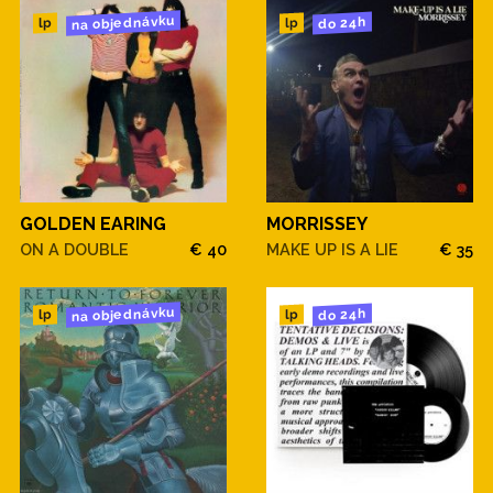
na objednávku
do 24h
lp
lp
GOLDEN EARING
MORRISSEY
ON A DOUBLE
€ 40
MAKE UP IS A LIE
€ 35
na objednávku
do 24h
lp
lp