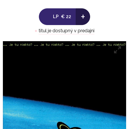
OPUS.
+
„Tento rok má album neuveriteľných 20 rokov, tak si
LP
€ 22
ho opäť pripomíname vydaním nielen na CD, ale aj
na vinyle. Album Je tu niekto? nás definitívne
●
titul je dostupný v predajni
vystrelil do A scény. Myslím, že skalní a zberatelia sa
potešia, lebo je to prvý album v histórii našej kapely,
ktorý vychádza na LP,“ vysvetľuje Vratko Rohoň.
„Keď vyšiel singel Ráno, hudobné televízie ho museli
púšťať dvakrát po sebe, aby mohli zverejniť všetky
tie priania divákov o song dole na
obrazovke,“ dodal.
zdroj:TS