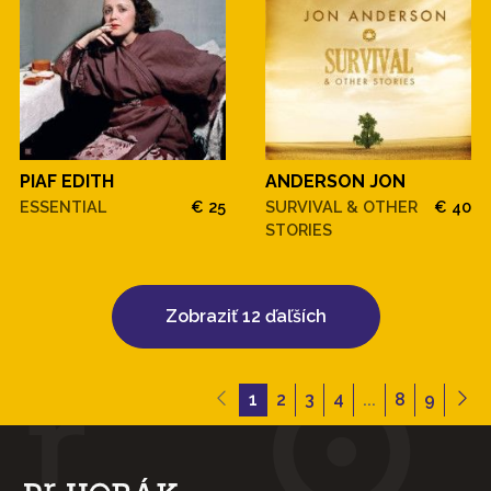
PIAF EDITH
ANDERSON JON
ESSENTIAL
€ 25
SURVIVAL & OTHER
€ 40
STORIES
Zobraziť 12 ďaľších
1
2
3
4
...
8
9