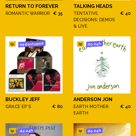
RETURN TO FOREVER
TALKING HEADS
ROMANTIC WARRIOR
€ 35
TENTATIVE
€ 40
DECISIONS: DEMOS
& LIVE
nedostupné
do 24h
lp
lp
BUCKLEY JEFF
ANDERSON JON
GRACE EP´S
€ 80
EARTH MOTHER
€ 40
EARTH
do 24h
do 24h
lp
lp