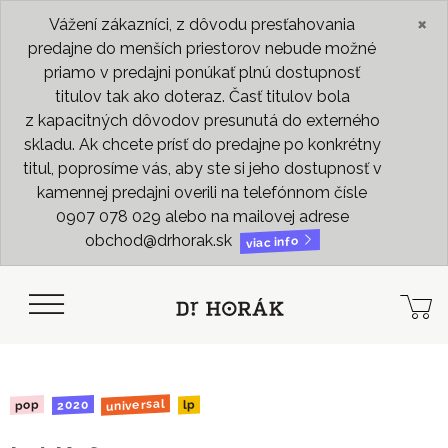
×
Vážení zákazníci, z dôvodu presťahovania
predajne do menších priestorov nebude možné
priamo v predajni ponúkať plnú dostupnosť
titulov tak ako doteraz. Časť titulov bola
z kapacitných dôvodov presunutá do externého
skladu. Ak chcete prísť do predajne po konkrétny
titul, poprosíme vás, aby ste si jeho dostupnosť v
kamennej predajni overili na telefónnom čísle
0907 078 029 alebo na mailovej adrese
obchod@drhorak.sk
viac info
universal
2020
pop
lp