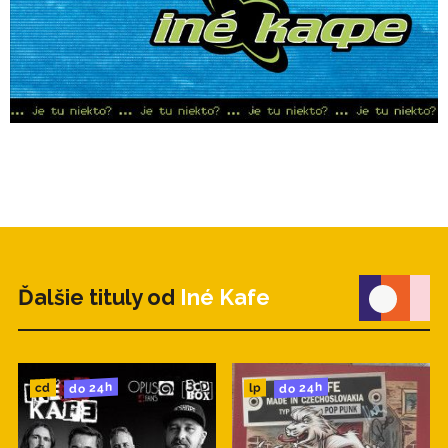
Ďalšie tituly od
Iné Kafe
do 24h
do 24h
cd
lp