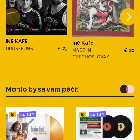
INE KAFE
Iné Kafe
OPUS4FUNS
€ 23
MADE IN
€ 20
CZECHOSLOVAK
Mohlo by sa vam páčiť
do 24h
do 24h
lp
lp