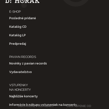
E-SHOP
Posledné pridané
Katalóg CD
Katalóg LP
Predpredaj
PAVIAN RECORDS
Novinky z pavian records
Vydavateľstvo
VSTUPENKY
NA KONCERTY
Najbližšie koncerty
Informácie k nákupu vstupeniek na koncerty
OBCHODNÉ PODMIENKY
ODSTÚPENIE OD