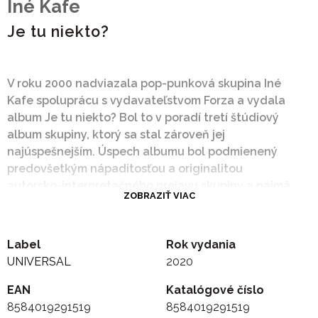
Iné Kafe
Je tu niekto?
V roku 2000 nadviazala pop-punková skupina Iné
Kafe spoluprácu s vydavateľstvom Forza a vydala
album Je tu niekto? Bol to v poradí tretí štúdiový
album skupiny, ktorý sa stal zároveň jej
najúspešnejším. Úspech albumu bol podmienený
predovšetkým nápaditosťou a originalitou
autorsko-interpretačného prejavu skupiny a najmä
ZOBRAZIŤ VIAC
jej lídra Vratka Rohoňa, ako aj výraznou podporou
najsilnejšieho dobového lokálneho vydavateľa na
Slovensku. Album sa stal platinový, dosiahol predaj
Label
Rok vydania
vyše 30.000 kópií a priniesol niekoľko veľkých hitov
UNIVERSAL
2020
ako Ráno alebo Úspešne zapojení. Je preto
prirodzené, že po 20 rokoch sa dostáva na trh aj vo
EAN
Katalógové číslo
vinylovej reedícii, ktorá vychádza vo vydavateľstve
8584019291519
8584019291519