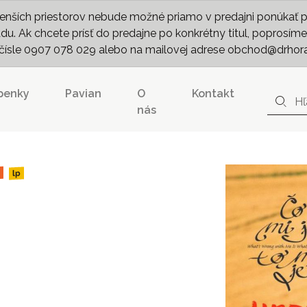
nších priestorov nebude možné priamo v predajni ponúkať pln
. Ak chcete prísť do predajne po konkrétny titul, poprosíme 
m čísle 0907 078 029 alebo na mailovej adrese obchod@drhor
penky
Pavian
O
Kontakt
nás
lp