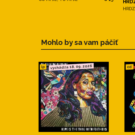
HRD
HRDZ
Mohlo by sa vam páčiť
vychádza 18. 09. 2026
cd
lp