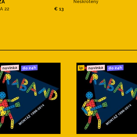
ZA
Neskrotený
A 22
€ 13
novinka
novinka
do 24h
do 24h
lp