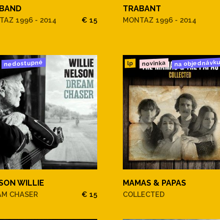
BAND
TRABANT
AZ 1996 - 2014
€ 15
MONTAZ 1996 - 2014
na objednávk
nedostupné
novinka
lp
SON WILLIE
MAMAS & PAPAS
AM CHASER
€ 15
COLLECTED