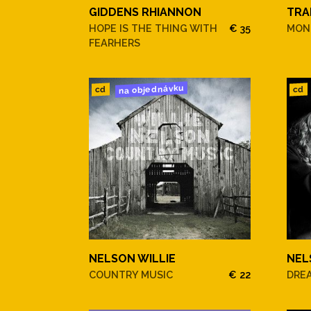
GIDDENS RHIANNON
TRA
HOPE IS THE THING WITH
€ 35
MONT
FEARHERS
na objednávku
cd
cd
NELSON WILLIE
NEL
COUNTRY MUSIC
€ 22
DRE