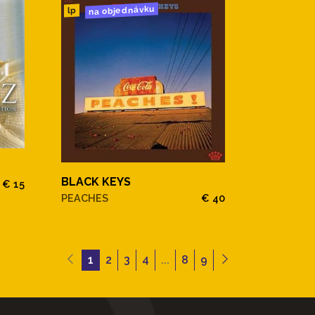
na objednávku
lp
BLACK KEYS
€ 15
PEACHES
€ 40
1
2
3
4
...
8
9