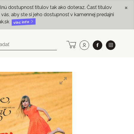
×
ú dostupnosť titulov tak ako doteraz. Časť titulov
vás, aby ste si jeho dostupnosť v kamennej predajni
ak.sk
viac info