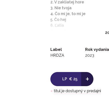
2. V zakliatej hore
3. Nie tvoja
4. Čo mi je, to mi je
5. Čo hej
6. Ľalia
Strana B
ZO
1. Jabĺčko
2. Dva stromy
3. Vretienko
Label
Rok vydania
4. Krčmáročka
HRDZA
2023
5. Beťar ďivka
6. Ňebudzem dobri
+
LP
€ 25
●
titul je dostupný v predajni