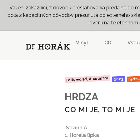
Vážení zákazníci, z dôvodu presťahovania predajne do me
bola z kapacitných dôvodov presunutá do externého skladu
overili na telefónno
Vinyl
CD
Vstu
folk, world, & country
hrdza
2023
HRDZA
CO MI JE, TO MI JE
Strana A
1. Horela ľipka