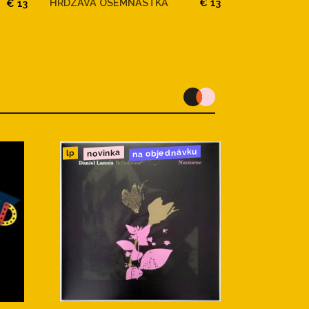
HRDZAVA OSEMNASTKA
€ 13
HRDZA
€ 13
HAJNAJNAYJ
na objednávku
novinka
lp