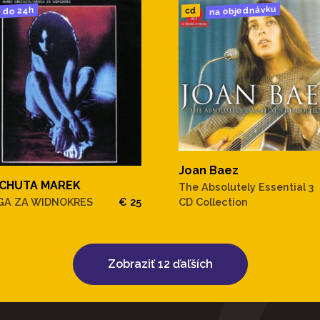
na objednávku
do 24h
cd
Joan Baez
CHUTA MAREK
The Absolutely Essential 3
GA ZA WIDNOKRES
€ 25
CD Collection
Zobraziť 12 ďaľších