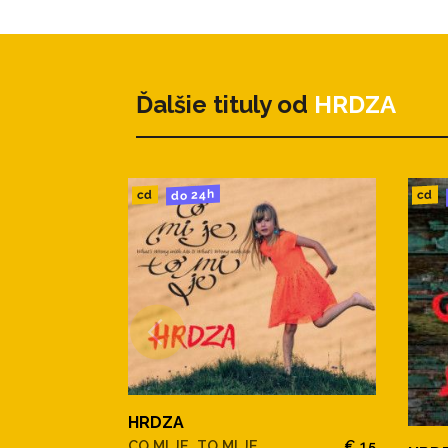
Ďalšie tituly od
HRDZA
do 24h
cd
cd
HRDZA
CO MI JE, TO MI JE
€ 15