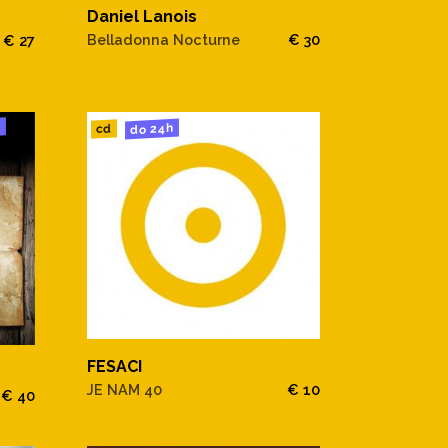
Daniel Lanois
Belladonna Nocturne
€ 30
€ 27
u
do 24h
cd
FESACI
JE NAM 40
€ 10
€ 40