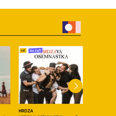
do 24h
do 24h
cd
cd
HRDZA