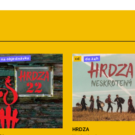
na objednávku
do 24h
cd
HRDZA