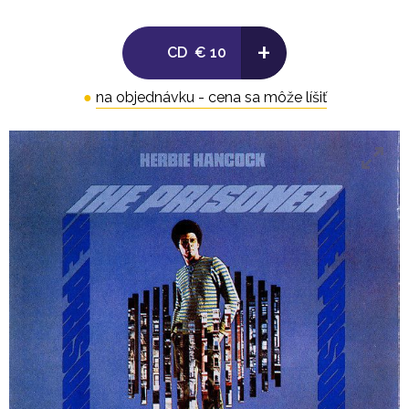
+
CD
€ 10
●
na objednávku - cena sa môže líšiť