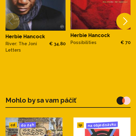
Herbie Hancock
Herbie Hancock
Possibilities
€ 70
River: The Joni
€ 34,80
Letters
Mohlo by sa vam páčiť
na objednávku
do 24h
cd
lp