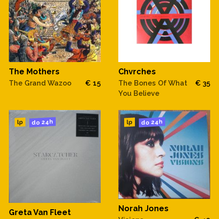
The Mothers
Chvrches
The Grand Wazoo
€ 15
The Bones Of What
€ 35
You Believe
do 24h
do 24h
lp
lp
Norah Jones
Greta Van Fleet