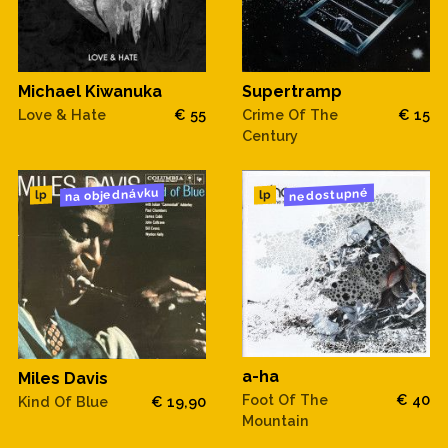
Supertramp
Michael Kiwanuka
Crime Of The
€ 15
Love & Hate
€ 55
Century
na objednávku
nedostupné
lp
lp
a-ha
Miles Davis
Foot Of The
€ 40
Kind Of Blue
€ 19,90
Mountain