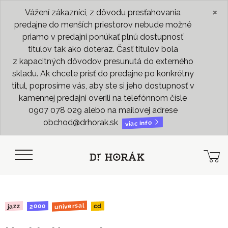
×
Vážení zákazníci, z dôvodu presťahovania
predajne do menších priestorov nebude možné
priamo v predajni ponúkať plnú dostupnosť
titulov tak ako doteraz. Časť titulov bola
z kapacitných dôvodov presunutá do externého
skladu. Ak chcete prísť do predajne po konkrétny
titul, poprosíme vás, aby ste si jeho dostupnosť v
kamennej predajni overili na telefónnom čísle
0907 078 029 alebo na mailovej adrese
obchod@drhorak.sk
viac info
universal
2000
jazz
cd