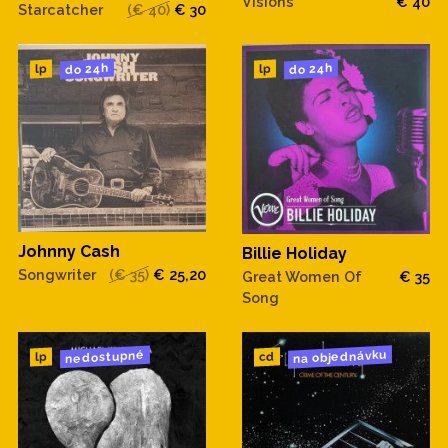
Visions
€ 40
Starcatcher
(€ 40)
€ 30
do 24h
do 24h
lp
lp
Johnny Cash
Billie Holiday
Songwriter
(€ 35)
€ 25,20
Great Women Of
€ 35
Song
na objednávku
nedostupné
cd
lp