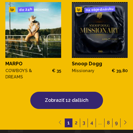
na objednávku
do 24h
lp
lp
MARPO
Snoop Dogg
COWBOYS &
€ 35
Missionary
€ 39,80
DREAMS
Zobraziť 12 ďaľších
1
2
3
4
...
8
9