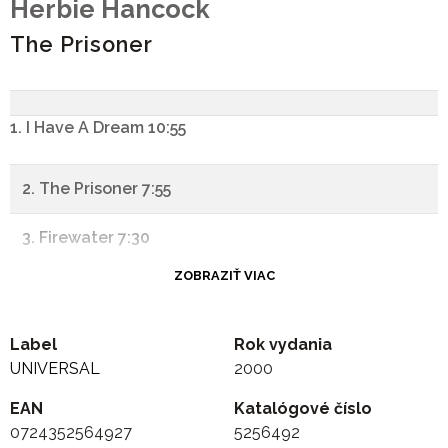
Herbie Hancock
The Prisoner
1. I Have A Dream 10:55
2. The Prisoner 7:55
3. Firewater 7:30
ZOBRAZIŤ VIAC
4. He Who Lives In Fear 6:50
5. Promise Of The Sun 7:50
Label
Rok vydania
UNIVERSAL
2000
EAN
Katalógové číslo
0724352564927
5256492