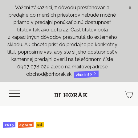
×
Vážení zákazníci, z dôvodu presťahovania
predajne do menších priestorov nebude možné
priamo v predajni ponúkať plnú dostupnosť
titulov tak ako doteraz. Časť titulov bola
z kapacitných dôvodov presunutá do externého
skladu. Ak chcete prísť do predajne po konkrétny
titul, poprosíme vás, aby ste si jeho dostupnosť v
kamennej predajni overili na telefónnom čísle
0907 078 029 alebo na mailovej adrese
obchod@drhorak.sk
viac info
egram
2015
cd