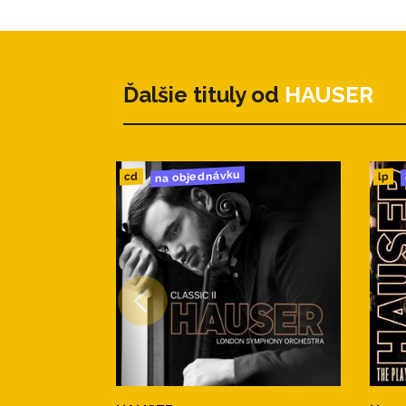
Ďalšie tituly od
HAUSER
na objednávku
cd
lp