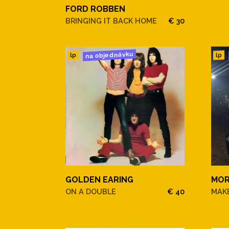
FORD ROBBEN
BRINGING IT BACK HOME
€ 30
na objednávku
lp
lp
GOLDEN EARING
MOR
ON A DOUBLE
€ 40
MAKE