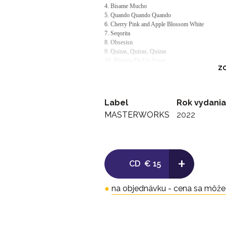
4. Bisame Mucho
5. Quando Quando Quando
6. Cherry Pink and Apple Blossom White
7. Seqorita
8. Obsesisn
9. Quizas, Quizas, Quizas
10. Historia De Un Amor
ZO
11. Let's Get Loud
12. Waka Waka
Label
Rok vydania
MASTERWORKS
2022
+
CD
€ 15
●
na objednávku - cena sa môže l