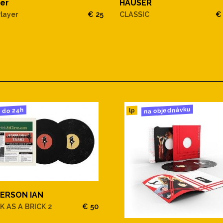
er
HAUSER
layer
€ 25
CLASSIC
€
na objednávku
do 24h
lp
ERSON IAN
K AS A BRICK 2
€ 50