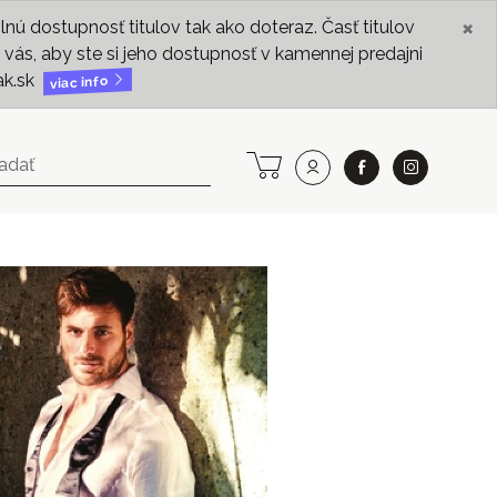
×
ú dostupnosť titulov tak ako doteraz. Časť titulov
vás, aby ste si jeho dostupnosť v kamennej predajni
ak.sk
viac info