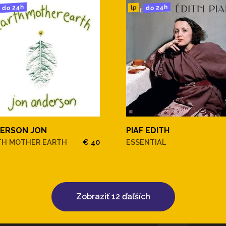
do 24h
do 24h
lp
ERSON JON
PIAF EDITH
TH MOTHER EARTH
€ 40
ESSENTIAL
Zobraziť 12 ďaľších