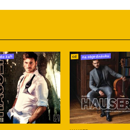
na objednávku
do 24h
cd