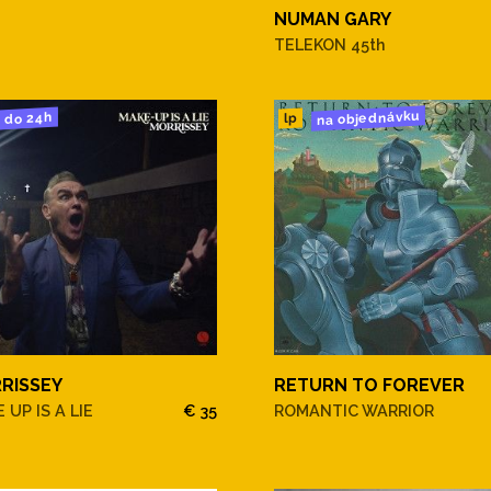
NUMAN GARY
TELEKON 45th
na objednávku
do 24h
lp
RISSEY
RETURN TO FOREVER
 UP IS A LIE
€ 35
ROMANTIC WARRIOR