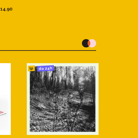
 14,90
do 24h
lp