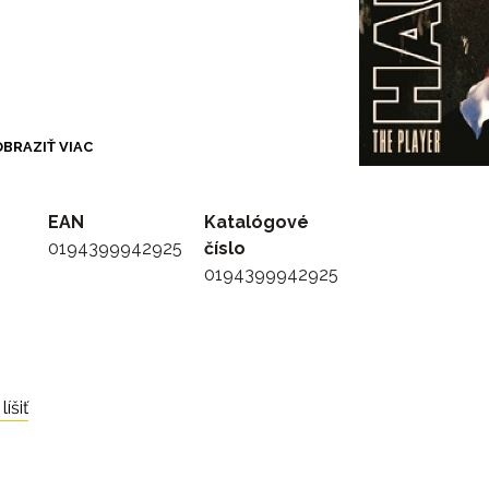
BRAZIŤ VIAC
EAN
Katalógové
0194399942925
číslo
0194399942925
íšiť