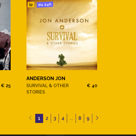
do 24h
lp
ANDERSON JON
€ 25
SURVIVAL & OTHER
€ 40
STORIES
1
2
3
4
...
8
9