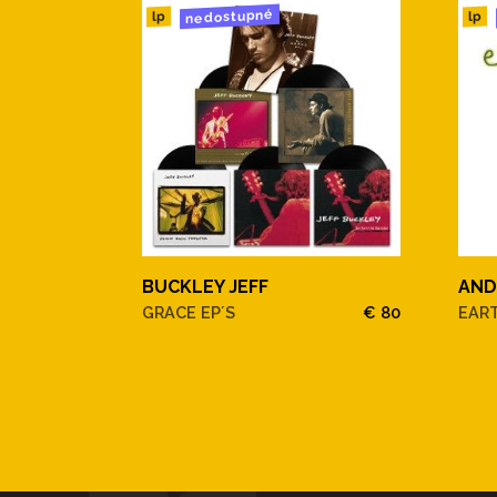
nedostupné
lp
lp
BUCKLEY JEFF
AND
GRACE EP´S
€ 80
EAR