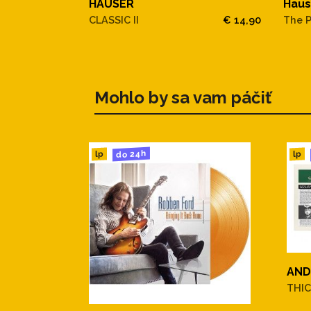
HAUSER
Haus
CLASSIC II
€ 14,90
The P
Mohlo by sa vam páčiť
do 24h
lp
lp
AND
THIC