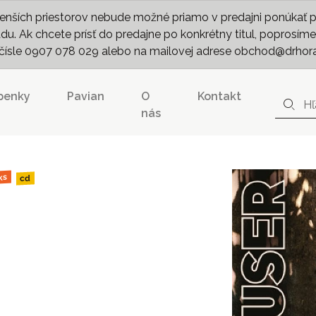
nších priestorov nebude možné priamo v predajni ponúkať pln
. Ak chcete prísť do predajne po konkrétny titul, poprosíme 
m čísle 0907 078 029 alebo na mailovej adrese obchod@drhor
penky
Pavian
O
Kontakt
nás
ks
cd