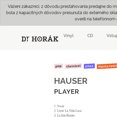
Vážení zákazníci, z dôvodu presťahovania predajne do me
bola z kapacitných dôvodov presunutá do externého skladu
overili na telefónno
Vinyl
CD
Vstu
masterwor
classical
2022
pop
HAUSER
PLAYER
1. Sway
2. Livin' La Vida Loca
3. La Isla Bonita