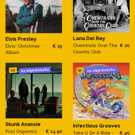
Lana Del Rey
Elvis Presley
Chemtrails Over The
€ 20
Elvis' Christmas
€ 25
Country Club
Album
na objednávku
na objednávku
cd
lp
Skunk Anansie
Infectious Grooves
Post Orgasmic
€ 14,90
Take U On A Ride -
€ 40