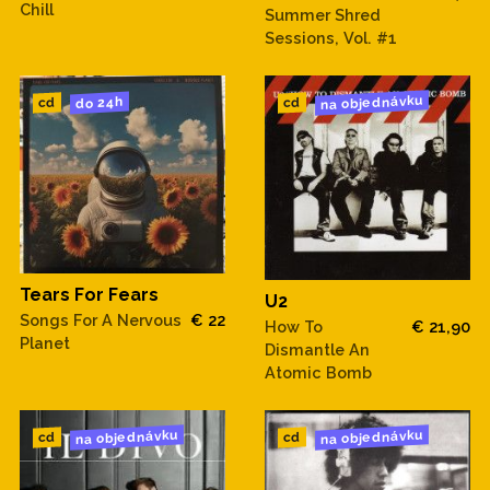
Chill
Summer Shred
Sessions, Vol. #1
na objednávku
do 24h
cd
cd
Tears For Fears
U2
Songs For A Nervous
€ 22
How To
€ 21,90
Planet
Dismantle An
Atomic Bomb
na objednávku
na objednávku
cd
cd