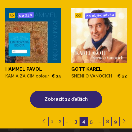
na objednávku
do 24h
cd
lp
HAMMEL PAVOL
GOTT KAREL
KAM A ZA CIM colour
€ 35
SNENI O VANOCICH
€ 22
Zobraziť 12 ďaľších
1
2
...
3
4
5
...
8
9