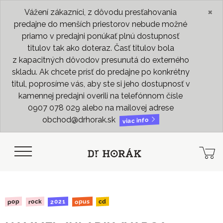
×
Vážení zákazníci, z dôvodu presťahovania
predajne do menších priestorov nebude možné
priamo v predajni ponúkať plnú dostupnosť
titulov tak ako doteraz. Časť titulov bola
z kapacitných dôvodov presunutá do externého
skladu. Ak chcete prísť do predajne po konkrétny
titul, poprosíme vás, aby ste si jeho dostupnosť v
kamennej predajni overili na telefónnom čísle
0907 078 029 alebo na mailovej adrese
obchod@drhorak.sk
viac info
2021
opus
rock
pop
cd