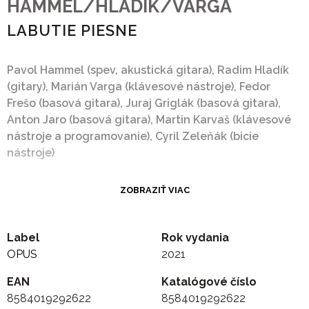
HAMMEL/HLADIK/VARGA
LABUTIE PIESNE
Pavol Hammel (spev, akustická gitara), Radim Hladík
(gitary), Marián Varga (klávesové nástroje), Fedor
Frešo (basová gitara), Juraj Griglák (basová gitara),
Anton Jaro (basová gitara), Martin Karvaš (klávesové
nástroje a programovanie), Cyril Zeleňák (bicie
nástroje)
Album Labutie piesne z roku 1993 je voľným
ZOBRAZIŤ VIAC
pokračovaním albumov Zelená pošta a Na II.
programe sna, ktoré spoločne vytvorili Pavol
Hammel, Marián Varga a Radim Hladík, pričom na
Label
Rok vydania
tomto albume sa textársky podieľal popri Kamilovi
OPUS
2021
Peterajovi aj Boris Filan. Tieto veľké mená sú
EAN
Katalógové číslo
doplnené elitnou zostavou hudobníkov. To všetko je
8584019292622
8584019292622
zárukou výnimočného a dnes už legendárneho