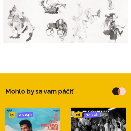
15. Orol A Panna
16. Nočná Hudba
zdroj:TS
Mohlo by sa vam páčiť
do 24h
do 24h
cd
lp