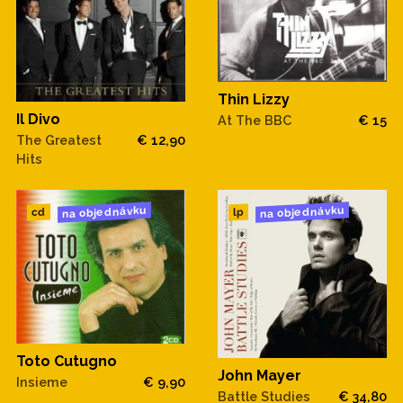
Thin Lizzy
Il Divo
At The BBC
€ 15
The Greatest
€ 12,90
Hits
na objednávku
na objednávku
cd
lp
Toto Cutugno
John Mayer
Insieme
€ 9,90
Battle Studies
€ 34,80