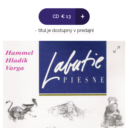
titulu, ktorý vychádza v reedícii po takmer 30
rokoch.
+
CD
€ 13
●
titul je dostupný v predajni
CD
01. Ranná Hudba
02. Vták Do Smutných Počasí
03. Srdce Na Uzol
04. Interludio Inquiento
05. Peur De Soi Mème
06. Kvietky
07. Fanfaretta
08. Kšeft Z Neba
09. Zlatá Brána
10. Zabime Ju
11. Iii. Svetová
12. Labutie Piesne
13. Filozof Opica
14. V Očistci