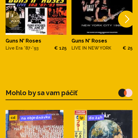
Guns N' Roses
Guns N' Roses
LIVE IN NEW YORK
€ 25
Live Era '87-'93
€ 125
Mohlo by sa vam páčiť
na objednávku
do 24h
cd
lp