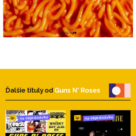
Ďalšie tituly od
Guns N' Roses
na objednávku
na objednávku
lp
lp