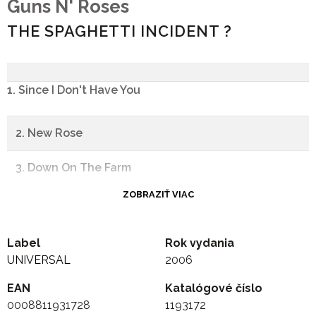
Guns N' Roses
THE SPAGHETTI INCIDENT ?
1. Since I Don't Have You
2. New Rose
3. Down On The Farm
ZOBRAZIŤ VIAC
4. Human Being
5. Raw Power
Label
Rok vydania
UNIVERSAL
2006
6. Ain't It Fun
EAN
Katalógové číslo
0008811931728
1193172
7. Buick Makane