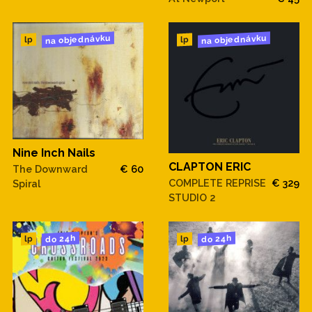
na objednávku
na objednávku
lp
lp
Nine Inch Nails
CLAPTON ERIC
The Downward
€ 60
COMPLETE REPRISE
€ 329
Spiral
STUDIO 2
do 24h
do 24h
lp
lp