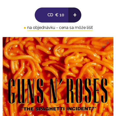
8. Hair Of The Dog
+
CD
€ 10
9. Attitude
●
na objednávku - cena sa môže líšiť
10. Black Leather
11. You Can't Put Your Arms Around A Memory
12. I Don't Care About You