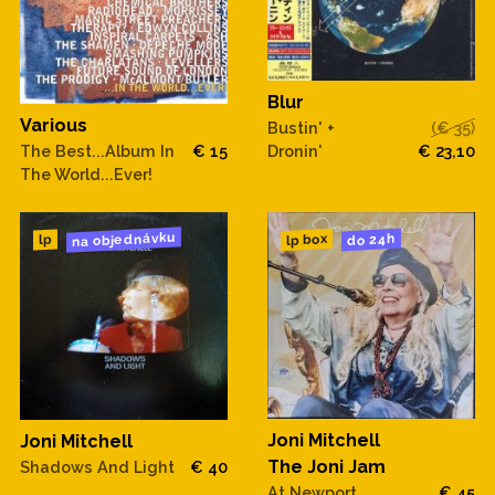
Blur
Various
Bustin' +
(€ 35)
Dronin'
€ 23,10
The Best...Album In
€ 15
The World...Ever!
na objednávku
do 24h
lp box
lp
Joni Mitchell
Joni Mitchell
The Joni Jam
Shadows And Light
€ 40
At Newport
€ 45