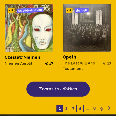
na objednávku
do 24h
cd
cd
Opeth
Czesław Niemen
The Last Will And
€ 17
Niemen Aerolit
€ 17
Testament
Zobraziť 12 ďaľších
1
2
3
4
...
8
9