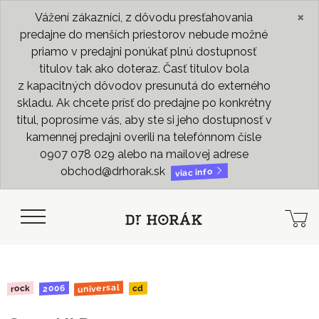
×
Vážení zákazníci, z dôvodu presťahovania
predajne do menších priestorov nebude možné
priamo v predajni ponúkať plnú dostupnosť
titulov tak ako doteraz. Časť titulov bola
z kapacitných dôvodov presunutá do externého
skladu. Ak chcete prísť do predajne po konkrétny
titul, poprosíme vás, aby ste si jeho dostupnosť v
kamennej predajni overili na telefónnom čísle
0907 078 029 alebo na mailovej adrese
obchod@drhorak.sk
viac info
universal
2006
rock
cd