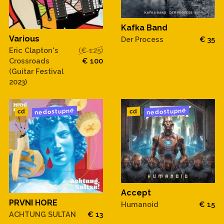
Kafka Band
Various
Der Process
€ 35
Eric Clapton's
(€ 125)
Crossroads
€ 100
(Guitar Festival
2023)
nedostupné
nedostupné
cd
cd
Accept
PRVNI HORE
Humanoid
€ 15
ACHTUNG SULTAN
€ 13