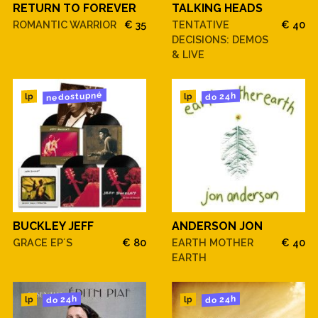
RETURN TO FOREVER
TALKING HEADS
ROMANTIC WARRIOR
€ 35
TENTATIVE
€ 40
DECISIONS: DEMOS
& LIVE
nedostupné
do 24h
lp
lp
BUCKLEY JEFF
ANDERSON JON
GRACE EP´S
€ 80
EARTH MOTHER
€ 40
EARTH
do 24h
do 24h
lp
lp