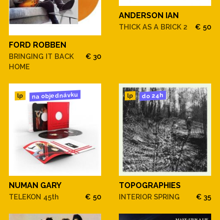
ANDERSON IAN
THICK AS A BRICK 2
€ 50
FORD ROBBEN
BRINGING IT BACK
€ 30
HOME
na objednávku
do 24h
lp
lp
NUMAN GARY
TOPOGRAPHIES
TELEKON 45th
€ 50
INTERIOR SPRING
€ 35