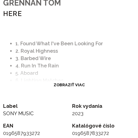
GRENNAN TOM
HERE
1. Found What I've Been Looking For
2. Royal Highness
3. Barbed Wire
4. Run In The Rain
5. Aboard
6. Lighting Matches
ZOBRAZIŤ VIAC
7. Lucky Ones
8. Sober
9. I Might
Label
Rok vydania
10. Make 'Em Like You
SONY MUSIC
2023
11. Something In The Water
12. Little By Little Love
EAN
Katalógové číslo
0196587933272
0196587833272