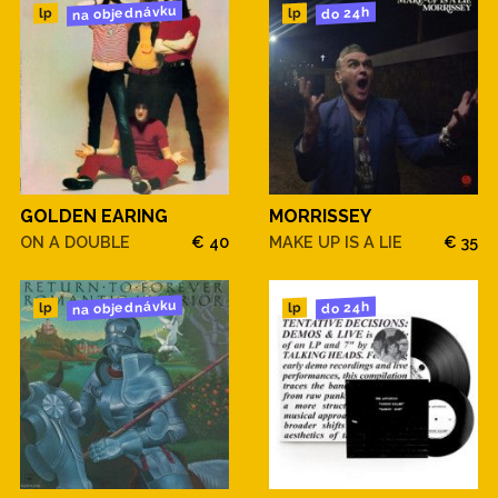
na objednávku
do 24h
lp
lp
GOLDEN EARING
MORRISSEY
ON A DOUBLE
€ 40
MAKE UP IS A LIE
€ 35
na objednávku
do 24h
lp
lp