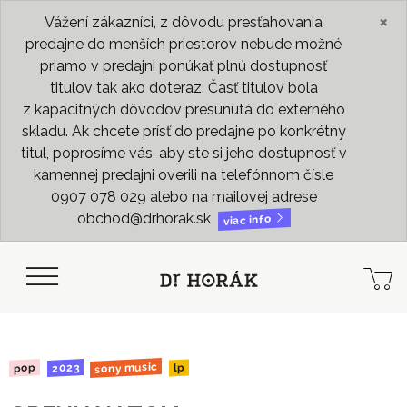
×
Vážení zákazníci, z dôvodu presťahovania
predajne do menších priestorov nebude možné
priamo v predajni ponúkať plnú dostupnosť
titulov tak ako doteraz. Časť titulov bola
z kapacitných dôvodov presunutá do externého
skladu. Ak chcete prísť do predajne po konkrétny
titul, poprosíme vás, aby ste si jeho dostupnosť v
kamennej predajni overili na telefónnom čísle
0907 078 029 alebo na mailovej adrese
obchod@drhorak.sk
viac info
sony music
2023
pop
lp