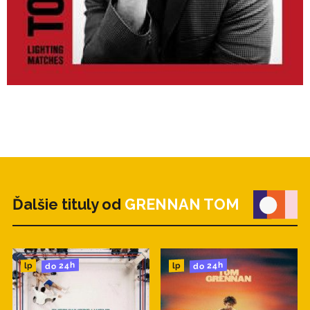
Ďalšie tituly od
GRENNAN TOM
do 24h
do 24h
lp
lp