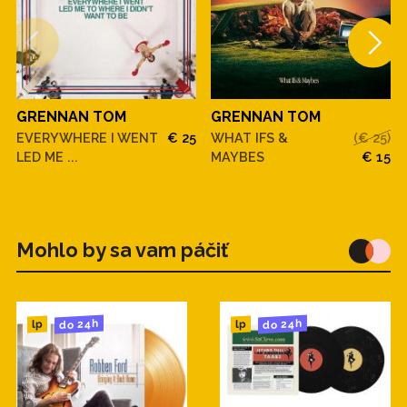
GRENNAN TOM
GRENNAN TOM
EVERYWHERE I WENT
€ 25
WHAT IFS &
(€ 25)
LED ME ...
MAYBES
€ 15
Mohlo by sa vam páčiť
do 24h
do 24h
lp
lp