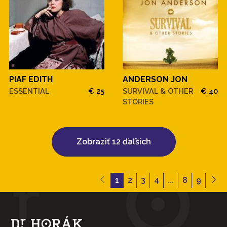
PIAF EDITH
ANDERSON JON
ESSENTIAL
€ 25
SURVIVAL & OTHER
€ 40
STORIES
Zobraziť 12 ďaľších
1
2
3
4
...
8
9