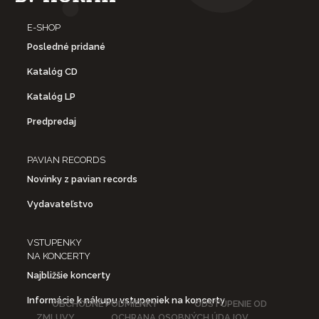
E-SHOP
Posledné pridané
Katalóg CD
Katalóg LP
Predpredaj
PAVIAN RECORDS
Novinky z pavian records
Vydavateľstvo
VSTUPENKY
NA KONCERTY
Najbližšie koncerty
Informácie k nákupu vstupeniek na koncerty
OBCHODNÉ PODMIENKY
ODSTÚPENIE OD
ZMLUVY
OCHRANA OSOBNÝCH ÚDAJOV