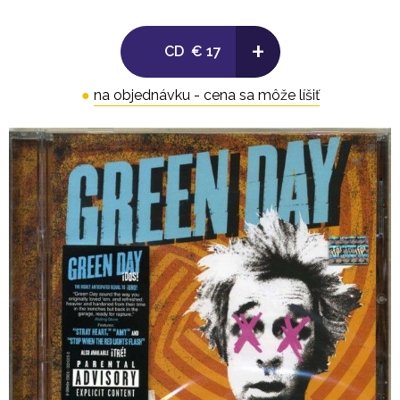
8. Ashley
+
CD
€ 17
9. Baby Eyes
●
na objednávku - cena sa môže líšiť
10. Lady Cobra
11. Nightlife (ft. Lady Cobra)
12. Wow! That's Loud
13. Amy