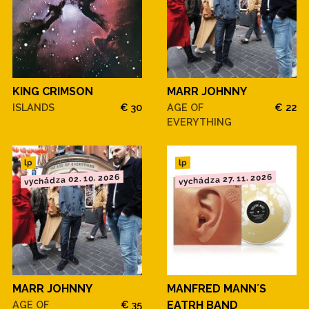
KING CRIMSON
MARR JOHNNY
ISLANDS
€ 30
AGE OF
€ 22
EVERYTHING
lp
lp
vychádza 02. 10. 2026
vychádza 27. 11. 2026
MARR JOHNNY
MANFRED MANN´S
AGE OF
€ 35
EATRH BAND