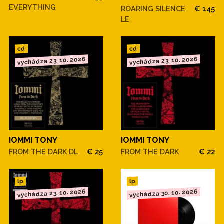
EVERYTHING
ROARING SILENCE
€ 145
LE
cd
cd
vychádza 23. 10. 2026
vychádza 23. 10. 2026
IOMMI TONY
IOMMI TONY
FROM THE DARK DL
€ 25
FROM THE DARK
€ 22
lp
lp
vychádza 23. 10. 2026
vychádza 30. 10. 2026