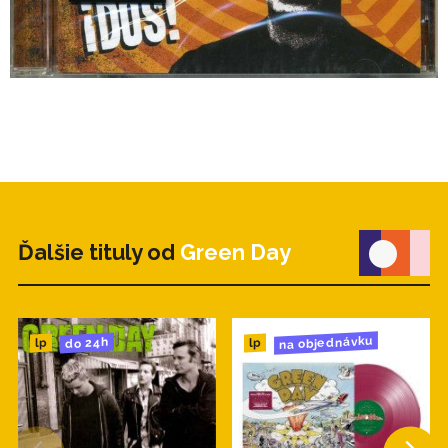
Ďalšie tituly od
Green Day
na objednávku
do 24h
lp
lp