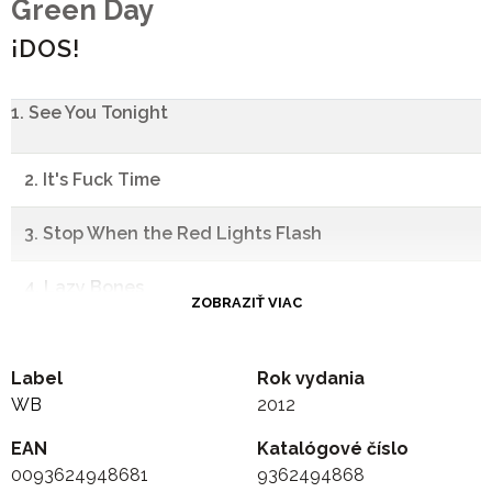
Green Day
¡DOS!
1. See You Tonight
2. It's Fuck Time
3. Stop When the Red Lights Flash
4. Lazy Bones
ZOBRAZIŤ VIAC
5. Wild One
Label
Rok vydania
6. Makeout Party
WB
2012
EAN
7. Stray Heart
Katalógové číslo
0093624948681
9362494868