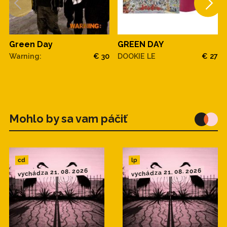
Green Day
GREEN DAY
Warning:
€ 30
DOOKIE LE
€ 27
Mohlo by sa vam páčiť
cd
lp
vychádza 21. 08. 2026
vychádza 21. 08. 2026