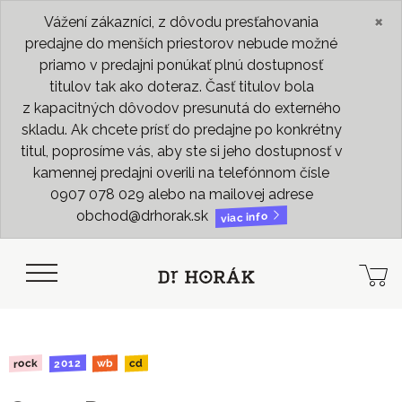
×
Vážení zákazníci, z dôvodu presťahovania
predajne do menších priestorov nebude možné
priamo v predajni ponúkať plnú dostupnosť
titulov tak ako doteraz. Časť titulov bola
z kapacitných dôvodov presunutá do externého
skladu. Ak chcete prísť do predajne po konkrétny
titul, poprosíme vás, aby ste si jeho dostupnosť v
kamennej predajni overili na telefónnom čísle
0907 078 029 alebo na mailovej adrese
obchod@drhorak.sk
viac info
2012
rock
wb
cd