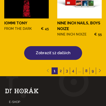
IOMMI TONY
NINE INCH NAILS, BOYS
FROM THE DARK
€ 45
NOIZE
NINE INCH NOIZE
€ 55
Zobraziť 12 ďaľších
1
2
3
4
...
8
9
E-SHOP