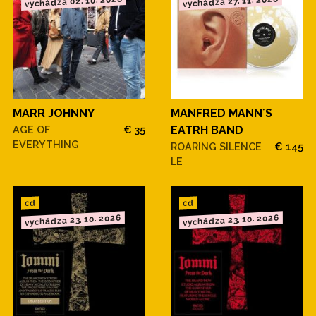
vychádza 02. 10. 2026
vychádza 27. 11. 2026
MARR JOHNNY
MANFRED MANN´S
AGE OF
€ 35
EATRH BAND
EVERYTHING
ROARING SILENCE
€ 145
LE
cd
cd
vychádza 23. 10. 2026
vychádza 23. 10. 2026