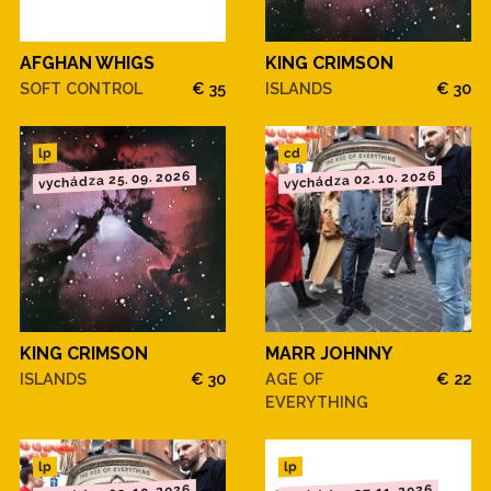
AFGHAN WHIGS
KING CRIMSON
SOFT CONTROL
€ 35
ISLANDS
€ 30
cd
lp
vychádza 25. 09. 2026
vychádza 02. 10. 2026
KING CRIMSON
MARR JOHNNY
ISLANDS
€ 30
AGE OF
€ 22
EVERYTHING
lp
lp