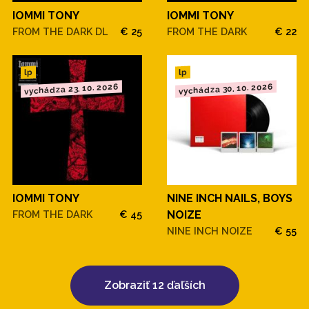
IOMMI TONY
IOMMI TONY
FROM THE DARK DL
€ 25
FROM THE DARK
€ 22
lp
lp
vychádza 23. 10. 2026
vychádza 30. 10. 2026
IOMMI TONY
NINE INCH NAILS, BOYS
FROM THE DARK
€ 45
NOIZE
NINE INCH NOIZE
€ 55
Zobraziť 12 ďaľších