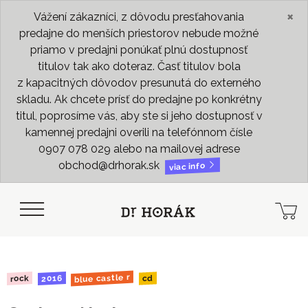
×
Vážení zákazníci, z dôvodu presťahovania
predajne do menších priestorov nebude možné
priamo v predajni ponúkať plnú dostupnosť
titulov tak ako doteraz. Časť titulov bola
z kapacitných dôvodov presunutá do externého
skladu. Ak chcete prísť do predajne po konkrétny
titul, poprosíme vás, aby ste si jeho dostupnosť v
kamennej predajni overili na telefónnom čísle
0907 078 029 alebo na mailovej adrese
obchod@drhorak.sk
viac info
blue castle r
2016
rock
cd