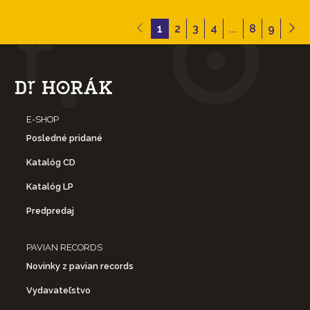
1
2
3
4
...
8
9
E-SHOP
Posledné pridané
Katalóg CD
Katalóg LP
Predpredaj
PAVIAN RECORDS
Novinky z pavian records
Vydavateľstvo