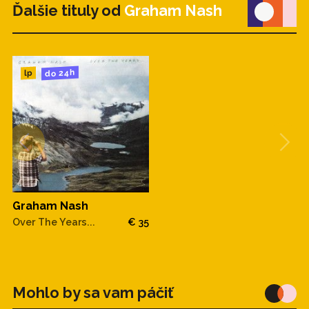
Ďalšie tituly od
Graham Nash
do 24h
lp
Graham Nash
Over The Years...
€ 35
Mohlo by sa vam páčiť