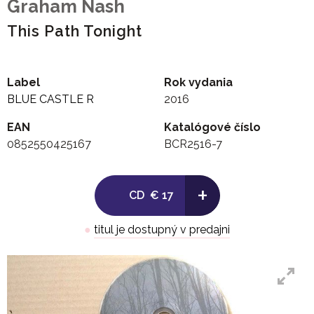
Graham Nash
This Path Tonight
Label
Rok vydania
BLUE CASTLE R
2016
EAN
Katalógové číslo
0852550425167
BCR2516-7
+
CD
€ 17
●
titul je dostupný v predajni