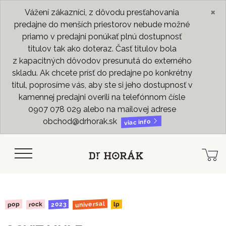
×
Vážení zákazníci, z dôvodu presťahovania
predajne do menších priestorov nebude možné
priamo v predajni ponúkať plnú dostupnosť
titulov tak ako doteraz. Časť titulov bola
z kapacitných dôvodov presunutá do externého
skladu. Ak chcete prísť do predajne po konkrétny
titul, poprosíme vás, aby ste si jeho dostupnosť v
kamennej predajni overili na telefónnom čísle
0907 078 029 alebo na mailovej adrese
obchod@drhorak.sk
viac info
universal
2023
rock
pop
lp