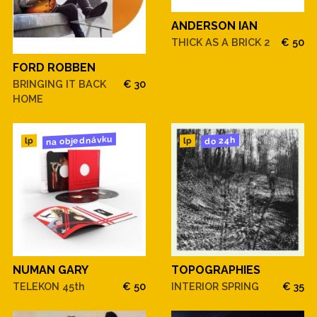
ANDERSON IAN
THICK AS A BRICK 2
€ 50
FORD ROBBEN
BRINGING IT BACK
€ 30
HOME
na objednávku
do 24h
lp
lp
NUMAN GARY
TOPOGRAPHIES
TELEKON 45th
€ 50
INTERIOR SPRING
€ 35