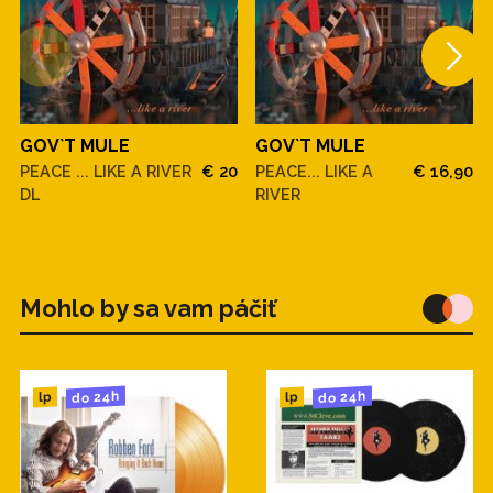
GOV`T MULE
GOV`T MULE
PEACE ... LIKE A RIVER
€ 20
PEACE... LIKE A
€ 16,90
DL
RIVER
Mohlo by sa vam páčiť
do 24h
do 24h
lp
lp