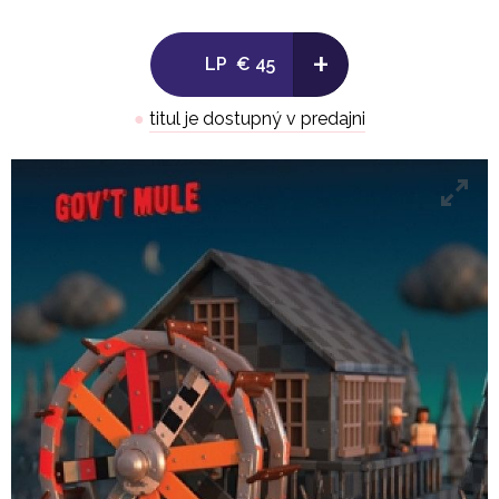
6. Gone Too Long
+
LP
€ 45
●
titul je dostupný v predajni