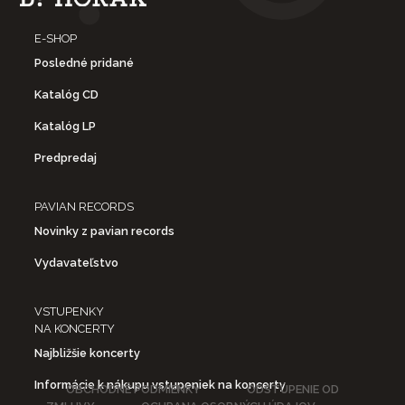
E-SHOP
Posledné pridané
Katalóg CD
Katalóg LP
Predpredaj
PAVIAN RECORDS
Novinky z pavian records
Vydavateľstvo
VSTUPENKY
NA KONCERTY
Najbližšie koncerty
Informácie k nákupu vstupeniek na koncerty
OBCHODNÉ PODMIENKY
ODSTÚPENIE OD