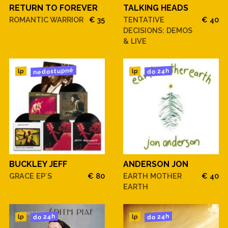
RETURN TO FOREVER
TALKING HEADS
ROMANTIC WARRIOR
€ 35
TENTATIVE
€ 40
DECISIONS: DEMOS
& LIVE
nedostupné
do 24h
lp
lp
BUCKLEY JEFF
ANDERSON JON
GRACE EP´S
€ 80
EARTH MOTHER
€ 40
EARTH
do 24h
do 24h
lp
lp