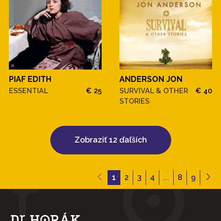
PIAF EDITH
ANDERSON JON
ESSENTIAL
€ 25
SURVIVAL & OTHER
€ 40
STORIES
Zobraziť 12 ďaľších
1
2
3
4
...
8
9