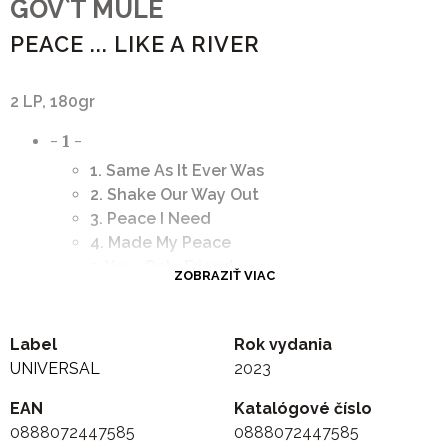
GOV`T MULE
PEACE ... LIKE A RIVER
2 LP, 180gr
- 1 -
1. Same As It Ever Was
2. Shake Our Way Out
3. Peace I Need
4. Made My Peace
5. Your Only Friend
ZOBRAZIŤ VIAC
6. Dreaming Out Loud
- 2 -
1. Head Full of Thunder
Label
Rok vydania
2. The River Only Flows One Way
UNIVERSAL
2023
3. After the Storm
EAN
Katalógové číslo
4. Just Across the River
0888072447585
0888072447585
5. Long Time Coming