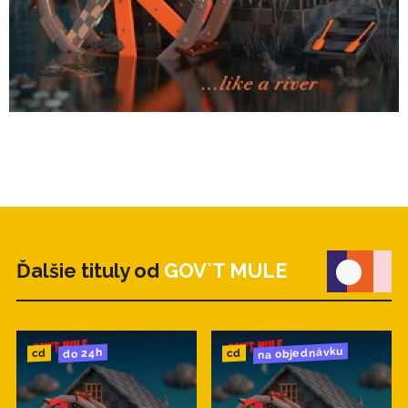
Ďalšie tituly od
GOV`T MULE
na objednávku
do 24h
cd
cd