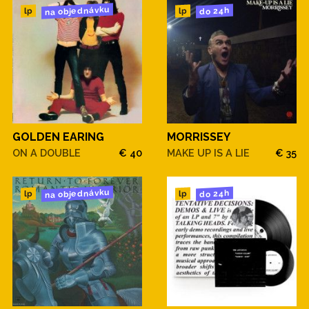
na objednávku
do 24h
lp
lp
GOLDEN EARING
MORRISSEY
ON A DOUBLE
€ 40
MAKE UP IS A LIE
€ 35
na objednávku
do 24h
lp
lp