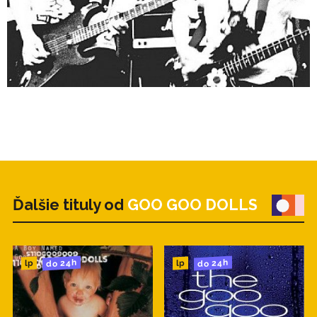
15. Never Take The Place Of Your Man (Encore)
Ďalšie tituly od
GOO GOO DOLLS
do 24h
do 24h
lp
lp