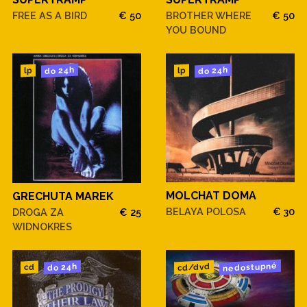
FREE AS A BIRD
€ 50
BROTHER WHERE
€ 50
YOU BOUND
do 24h
do 24h
lp
lp
MOLCHAT DOMA
GRECHUTA MAREK
BELAYA POLOSA
€ 30
DROGA ZA
€ 25
WIDNOKRES
nedostupné
cd/dvd
do 24h
cd