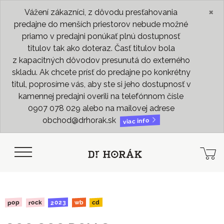
×
Vážení zákazníci, z dôvodu presťahovania
predajne do menších priestorov nebude možné
priamo v predajni ponúkať plnú dostupnosť
titulov tak ako doteraz. Časť titulov bola
z kapacitných dôvodov presunutá do externého
skladu. Ak chcete prísť do predajne po konkrétny
titul, poprosíme vás, aby ste si jeho dostupnosť v
kamennej predajni overili na telefónnom čísle
0907 078 029 alebo na mailovej adrese
obchod@drhorak.sk
viac info
2023
rock
pop
wb
cd