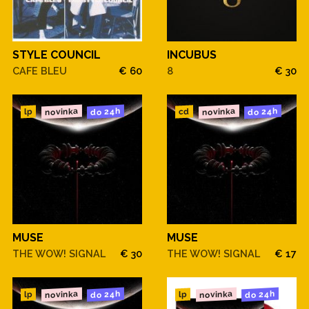
STYLE COUNCIL
INCUBUS
CAFE BLEU
€ 60
8
€ 30
novinka
novinka
do 24h
do 24h
cd
lp
MUSE
MUSE
THE WOW! SIGNAL
€ 30
THE WOW! SIGNAL
€ 17
novinka
novinka
do 24h
do 24h
lp
lp