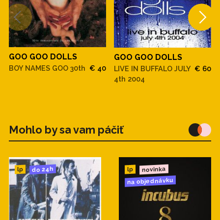
GOO GOO DOLLS
GOO GOO DOLLS
BOY NAMES GOO 30th
€ 40
LIVE IN BUFFALO JULY
€ 60
4th 2004
Mohlo by sa vam páčiť
novinka
do 24h
lp
lp
na objednávku