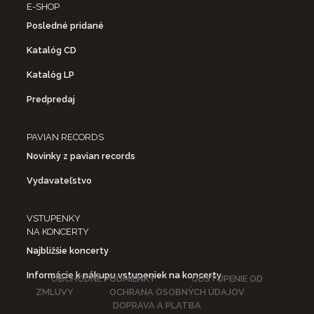
E-SHOP
Posledné pridané
Katalóg CD
Katalóg LP
Predpredaj
PAVIAN RECORDS
Novinky z pavian records
Vydavateľstvo
VSTUPENKY
NA KONCERTY
Najbližšie koncerty
Informácie k nákupu vstupeniek na koncerty
OBCHODNÉ PODMIENKY
ODSTÚPENIE OD
ZMLUVY
OCHRANA OSOBNÝCH ÚDAJOV
DOPRAVA A PLATBA