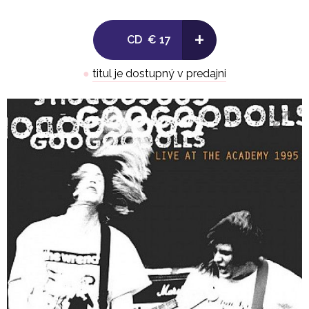
15. Impersonality
16. Long Way Down
+
CD
€ 17
17. Only One
18. Already There
●
titul je dostupný v predajni
CD2:
1. Naked
2. Name
3. So Outta Line
4. Eyes Wide Open
5. Another Second Time Around
6. Up Yours
7. Stop The World
8. Flat Top
9. Two Days In February (Encore)
10. Slave Girl (Encore)
11. Don't Change (Encore)
12. Girl Right Next To Me (Encore)
13. Impersonality (Encore)
14. Naked (Encore)