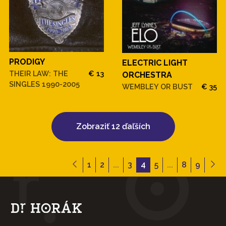
PRODIGY
ELECTRIC LIGHT
THEIR LAW: THE
€ 13
ORCHESTRA
SINGLES 1990-2005
WEMBLEY OR BUST
€ 35
Zobraziť 12 ďaľších
1
2
...
3
4
5
...
8
9