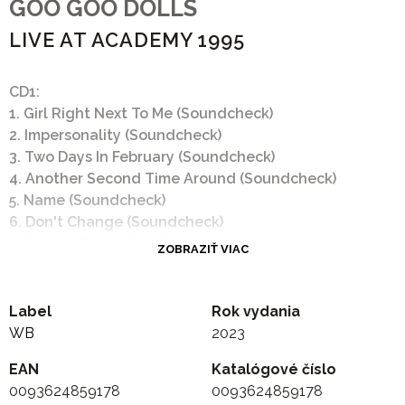
GOO GOO DOLLS
LIVE AT ACADEMY 1995
CD1:
1. Girl Right Next To Me (Soundcheck)
2. Impersonality (Soundcheck)
3. Two Days In February (Soundcheck)
4. Another Second Time Around (Soundcheck)
5. Name (Soundcheck)
6. Don't Change (Soundcheck)
7. Naked (Soundcheck)
ZOBRAZIŤ VIAC
8. Concert Introduction
9. Just The Way You Are
10. Burnin' Up
Label
Rok vydania
11. Fallin' Down Again
WB
2023
12. Million Miles Away
EAN
Katalógové číslo
13. Lucky Star
0093624859178
0093624859178
14. String of Lies