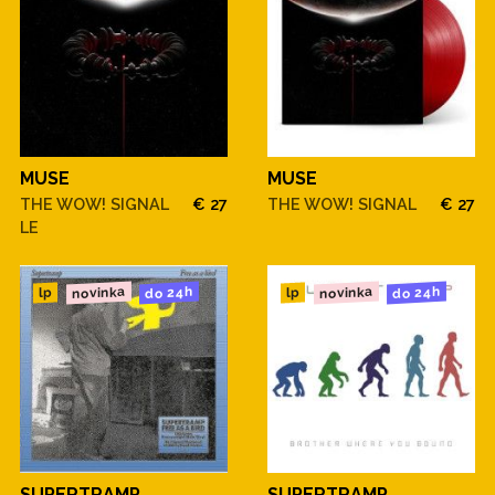
MUSE
MUSE
THE WOW! SIGNAL
€ 27
THE WOW! SIGNAL
€ 27
LE
novinka
novinka
do 24h
do 24h
lp
lp
SUPERTRAMP
SUPERTRAMP