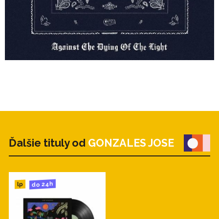
Ďalšie tituly od
GONZALES JOSE
do 24h
lp