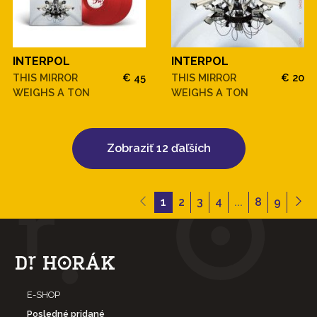
INTERPOL
INTERPOL
THIS MIRROR
€ 45
THIS MIRROR
€ 20
WEIGHS A TON
WEIGHS A TON
Zobraziť 12 ďaľších
1
2
3
4
...
8
9
E-SHOP
Posledné pridané