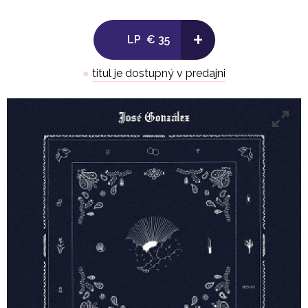
+
LP
€ 35
●
titul je dostupný v predajni