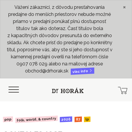
×
Vážení zákazníci, z dôvodu presťahovania
predajne do menších priestorov nebude možné
priamo v predajni ponúkať plnú dostupnosť
titulov tak ako doteraz. Časť titulov bola
z kapacitných dôvodov presunutá do externého
skladu. Ak chcete prísť do predajne po konkrétny
titul, poprosíme vás, aby ste si jeho dostupnosť v
kamennej predajni overili na telefónnom čísle
0907 078 029 alebo na mailovej adrese
obchod@drhorak.sk
viac info
folk, world, & country
2026
pop
87
lp