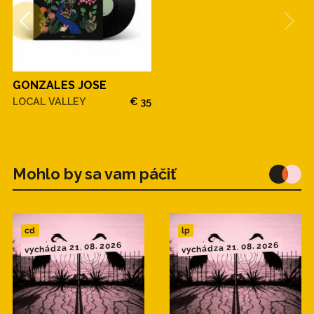
GONZALES JOSE
LOCAL VALLEY
€ 35
Mohlo by sa vam páčiť
cd
lp
vychádza 21. 08. 2026
vychádza 21. 08. 2026