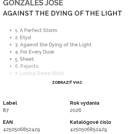
GONZALES JOSE
AGAINST THE DYING OF THE LIGHT
1. A Perfect Storm
2. Etyd
3. Against the Dying of the Light
4. For Every Dusk
5. Sheet
6. Pajarito
7. Losing Game (Sick)
8. Ay Querida
ZOBRAZIŤ VIAC
9. U - Rawls Sloja
10. Gymnasten
11. Just a Rock
Label
Rok vydania
12. You & We
87
2026
13. Joy (Can't Help But Sing)
EAN
Katalógové číslo
4250506852429
4250506852429