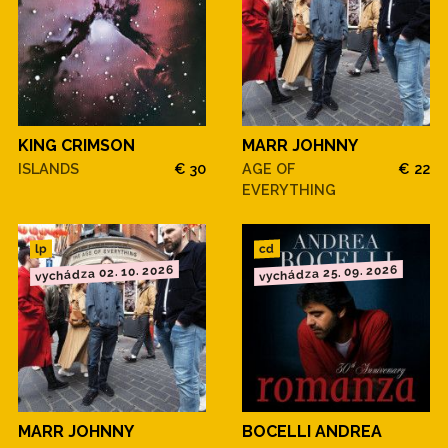
KING CRIMSON
MARR JOHNNY
ISLANDS
€ 30
AGE OF
€ 22
EVERYTHING
cd
lp
vychádza 02. 10. 2026
vychádza 25. 09. 2026
MARR JOHNNY
BOCELLI ANDREA