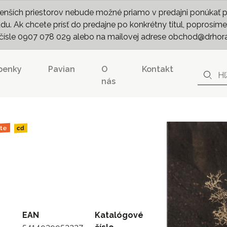
nších priestorov nebude možné priamo v predajni ponúkať pln
. Ak chcete prísť do predajne po konkrétny titul, poprosíme 
m čísle 0907 078 029 alebo na mailovej adrese obchod@drhor
penky
Pavian
O
Kontakt
nás
te
cd
EAN
Katalógové