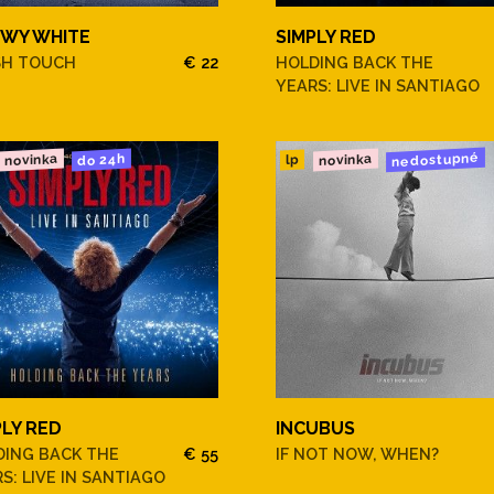
WY WHITE
SIMPLY RED
SH TOUCH
€ 22
HOLDING BACK THE
YEARS: LIVE IN SANTIAGO
nedostupné
novinka
novinka
do 24h
lp
PLY RED
INCUBUS
DING BACK THE
€ 55
IF NOT NOW, WHEN?
S: LIVE IN SANTIAGO