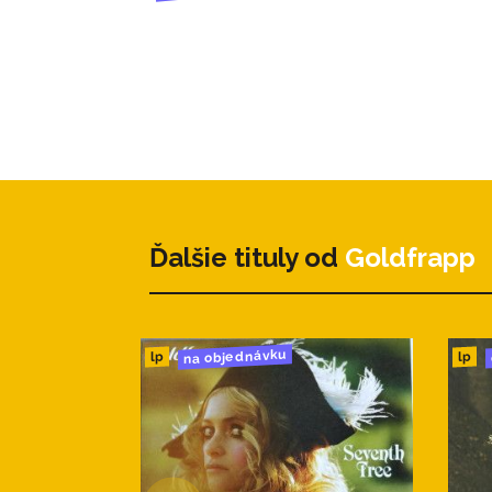
Ďalšie tituly od
Goldfrapp
na objednávku
lp
lp