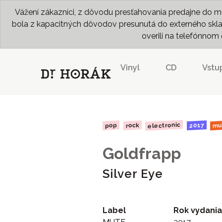
Vážení zákazníci, z dôvodu presťahovania predajne do me
bola z kapacitných dôvodov presunutá do externého skladu
overili na telefónno
Vinyl
CD
Vstu
electronic
mu
2017
rock
pop
Goldfrapp
Silver Eye
Label
Rok vydania