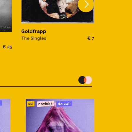
Goldfrapp
The Singles
€ 7
GOLDFRAP
HEAD FIRST
€ 25
u
novinka
do 24h
cd