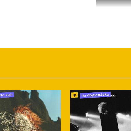
na objednávku
do 24h
lp