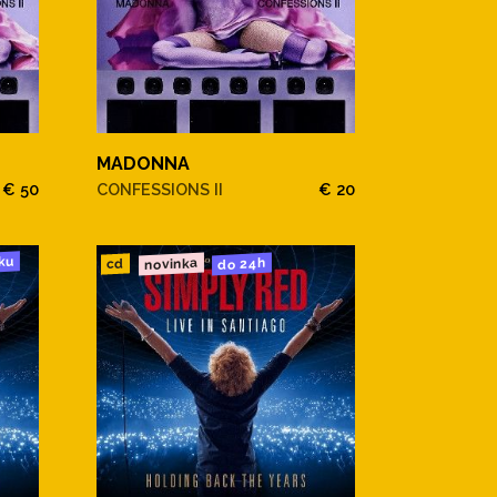
MADONNA
€ 50
CONFESSIONS II
€ 20
ku
novinka
do 24h
cd