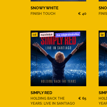
SNOWY WHITE
SNO
FINISH TOUCH
€ 40
FINI
na objednávku
novinka
cd
lp
SIMPLY RED
SIM
HOLDING BACK THE
€ 65
HOL
YEARS: LIVE IN SANTIAGO
YEAR