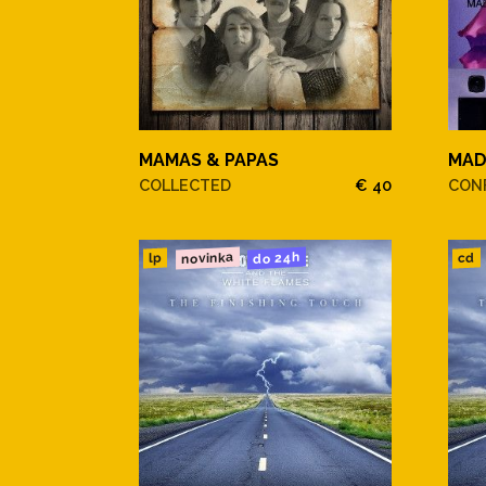
MAMAS & PAPAS
MA
COLLECTED
€ 40
CONF
novinka
do 24h
cd
lp