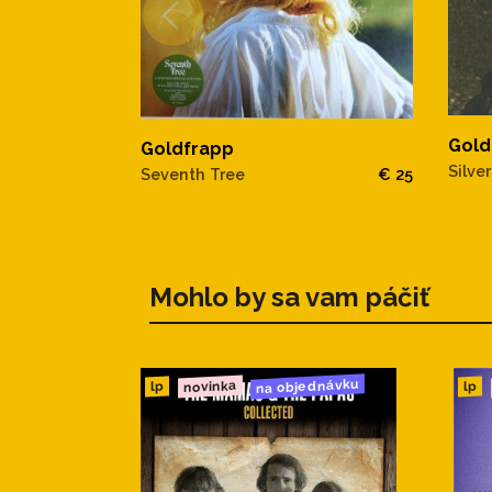
Gold
Goldfrapp
Silve
Seventh Tree
€ 25
Mohlo by sa vam páčiť
na objednávku
novinka
lp
lp