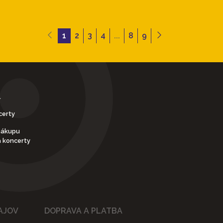
1
2
3
4
...
8
9
Y
certy
nákupu
a koncerty
AJOV
DOPRAVA A PLATBA