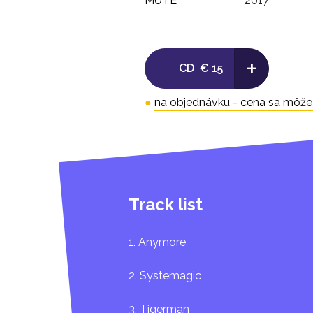
MUTE
2017
+
CD
€ 15
●
na objednávku - cena sa môže l
Track list
1. Anymore
2. Systemagic
3. Tigerman