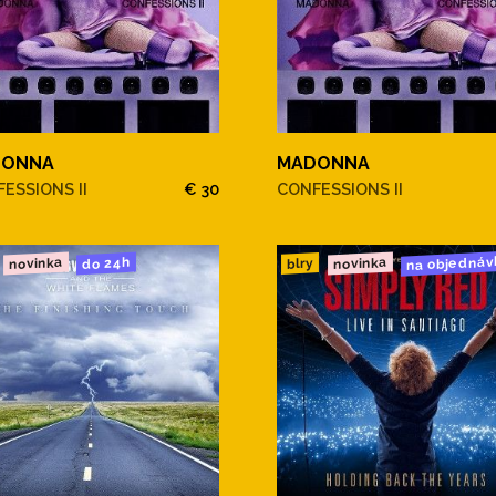
DONNA
MADONNA
ESSIONS II
€ 30
CONFESSIONS II
na objednáv
novinka
novinka
do 24h
blry