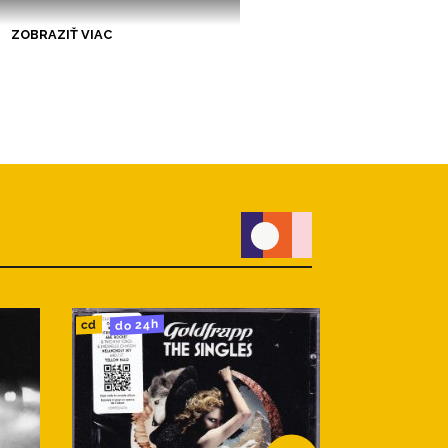
ZOBRAZIŤ VIAC
do 24h
do 24h
cd
lp