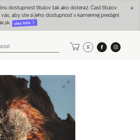
×
ú dostupnosť titulov tak ako doteraz. Časť titulov
vás, aby ste si jeho dostupnosť v kamennej predajni
ak.sk
viac info