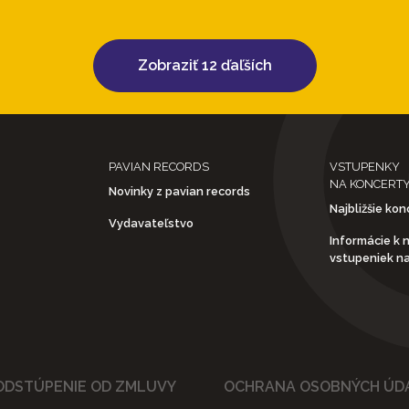
Zobraziť 12 ďaľších
PAVIAN RECORDS
VSTUPENKY
NA KONCERT
Novinky z pavian records
Najbližšie kon
Vydavateľstvo
Informácie k 
vstupeniek n
ODSTÚPENIE OD ZMLUVY
OCHRANA OSOBNÝCH ÚD