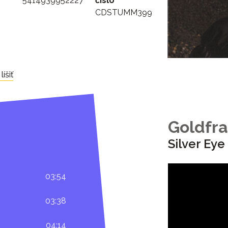
5414939952227
číslo
CDSTUMM399
íšiť
Goldfr
Silver Eye
03:54
03:38
04:14