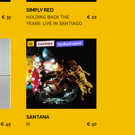
SIMPLY RED
€ 33
HOLDING BACK THE
€ 22
YEARS: LIVE IN SANTIAGO
nedostupné
novinka
lp
SANTANA
€ 45
III
€ 30