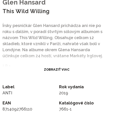
Glen Hansard
This Wild Willing
Írsky pesničkár Glen Hansard prichádza ani nie po
roku s ďalším, v poradí štvrtým sólovým albumom s
názvom This Wild Willing. Obsahuje celkom 12
skladieb, ktoré vznikli v Paríži, nahraté však boli v
Londýne. Na albume okrem Glena Hansarda
účinkuje celkom 24 hostí, vrátane Markéty Irglovej.
LP 1
ZOBRAZIŤ VIAC
Side A:
1. I'll Be You, Be Me 4:22
2. Don't Settle 6:01
Label
Rok vydania
3. Fool's Game 6:04
ANTI
2019
-
EAN
Katalógové číslo
Side B:
8714092766110
7661-1
1. Race To The Bottom 6:15