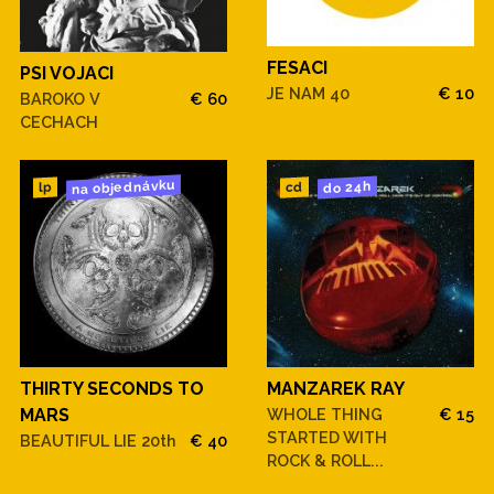
FESACI
PSI VOJACI
JE NAM 40
€ 10
BAROKO V
€ 60
CECHACH
na objednávku
do 24h
cd
lp
THIRTY SECONDS TO
MANZAREK RAY
MARS
WHOLE THING
€ 15
STARTED WITH
BEAUTIFUL LIE 20th
€ 40
ROCK & ROLL...