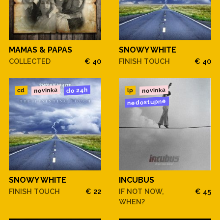
MAMAS & PAPAS
SNOWY WHITE
COLLECTED
€ 40
FINISH TOUCH
€ 40
novinka
novinka
do 24h
cd
lp
nedostupné
SNOWY WHITE
INCUBUS
FINISH TOUCH
€ 22
IF NOT NOW,
€ 45
WHEN?