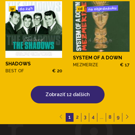
na objednávku
do 24h
cd
lp
SYSTEM OF A DOWN
SHADOWS
MEZMERIZE
€ 17
BEST OF
€ 20
Zobraziť 12 ďaľších
1
2
3
4
...
8
9