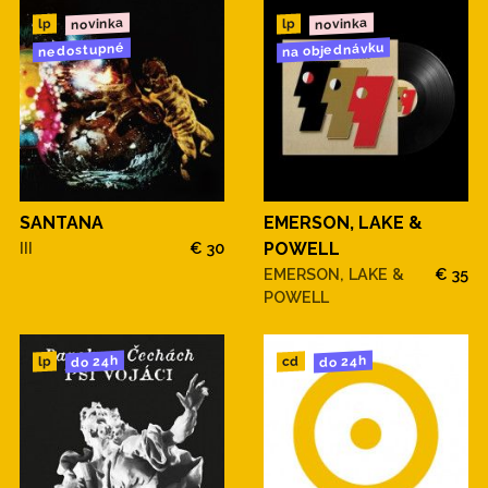
novinka
novinka
lp
lp
na objednávku
nedostupné
SANTANA
EMERSON, LAKE &
III
€ 30
POWELL
EMERSON, LAKE &
€ 35
POWELL
do 24h
do 24h
cd
lp