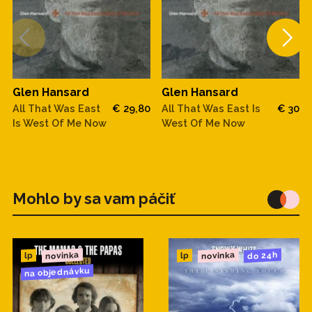
Glen Hansard
Glen Hansard
All That Was East
€ 29,80
All That Was East Is
€ 30
Is West Of Me Now
West Of Me Now
Mohlo by sa vam páčiť
novinka
novinka
do 24h
lp
lp
na objednávku