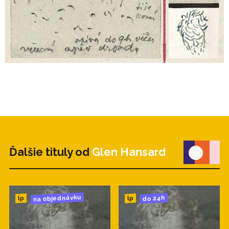
Ďalšie tituly od
Glen Hansard
na objednávku
do 24h
lp
lp