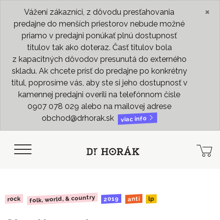
×
Vážení zákazníci, z dôvodu presťahovania
predajne do menších priestorov nebude možné
priamo v predajni ponúkať plnú dostupnosť
titulov tak ako doteraz. Časť titulov bola
z kapacitných dôvodov presunutá do externého
skladu. Ak chcete prísť do predajne po konkrétny
titul, poprosíme vás, aby ste si jeho dostupnosť v
kamennej predajni overili na telefónnom čísle
0907 078 029 alebo na mailovej adrese
obchod@drhorak.sk
viac info
folk, world, & country
2019
rock
anti
lp