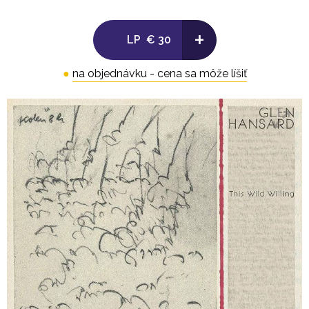
2. The Closing Door 4:27
+
3. Brother's Keeper 5:07
LP
€ 30
.
LP 2
●
na objednávku - cena sa môže líšiť
Side C:
1. Mary 3:40
2. Threading Water 4:12
3. Weight Of The World 7:28
-
Side D:
1. Who's Gonna Be Your Baby Now 4:33
2. Good Life Of Song 7:36
3. Leave A Light 4:25