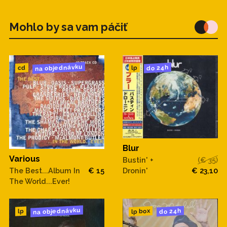
Mohlo by sa vam páčiť
na objednávku
do 24h
cd
lp
Blur
Various
Bustin' +
(€ 35)
Dronin'
€ 23,10
The Best...Album In
€ 15
The World...Ever!
na objednávku
do 24h
lp box
lp