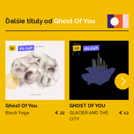
Ďalšie tituly od
Ghost Of You
do 24h
do 24h
cd
lp
Ghost Of You
GHOST OF YOU
Black Yoga
€ 22
GLACIER AND THE
€ 12
CITY