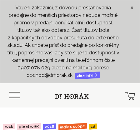
×
Vážení zákazníci, z dôvodu presťahovania
predajne do menších priestorov nebude možné
priamo v predajni ponúkať plnú dostupnosť
titulov tak ako doteraz. Časť titulov bola
z kapacitných dôvodov presunutá do externého
skladu. Ak chcete prísť do predajne po konkrétny
titul, poprosíme vás, aby ste si jeho dostupnosť v
kamennej predajni overili na telefónnom čísle
0907 078 029 alebo na mailovej adrese
obchod@drhorak.sk
viac info
indies scope
electronic
2018
rock
cd