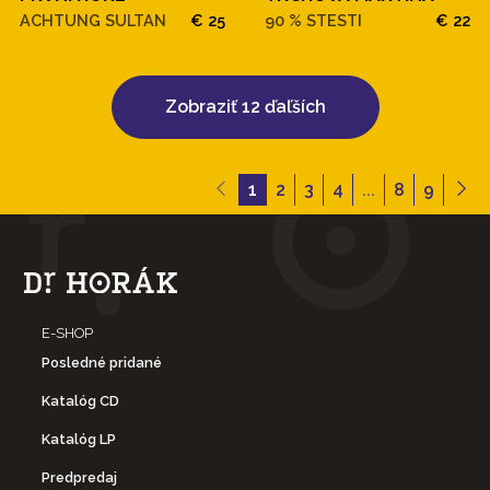
ACHTUNG SULTAN
€ 25
90 % STESTI
€ 22
Zobraziť 12 ďaľších
1
2
3
4
...
8
9
E-SHOP
Posledné pridané
Katalóg CD
Katalóg LP
Predpredaj