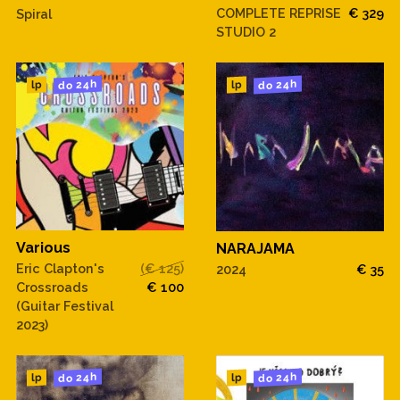
COMPLETE REPRISE
€ 329
Spiral
STUDIO 2
do 24h
do 24h
lp
lp
Various
NARAJAMA
Eric Clapton's
(€ 125)
2024
€ 35
Crossroads
€ 100
(Guitar Festival
2023)
do 24h
do 24h
lp
lp