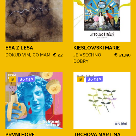
ESA Z LESA
KIESLOWSKI MARIE
DOKUD VIM, CO MAM
€ 22
JE VSECHNO
€ 21,90
DOBRY
do 24h
do 24h
lp
lp
PRVNI HORE
TRCHOVA MARTINA