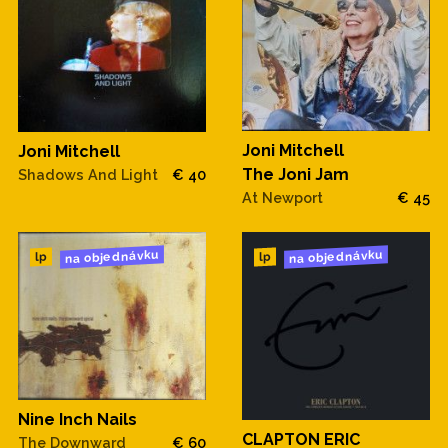
Joni Mitchell
Joni Mitchell
The Joni Jam
Shadows And Light
€ 40
At Newport
€ 45
na objednávku
na objednávku
lp
lp
Nine Inch Nails
CLAPTON ERIC
The Downward
€ 60