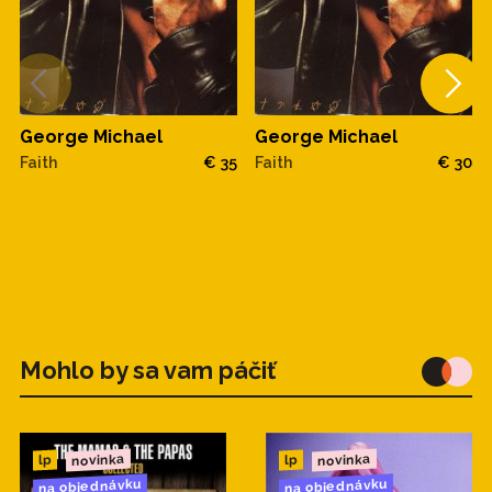
George Michael
George Michael
Faith
€ 35
Faith
€ 30
Mohlo by sa vam páčiť
novinka
novinka
lp
lp
na objednávku
na objednávku