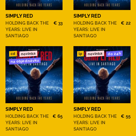
SIMPLY RED
SIMPLY RED
HOLDING BACK THE
€ 33
HOLDING BACK THE
€ 22
YEARS: LIVE IN
YEARS: LIVE IN
SANTIAGO
SANTIAGO
novinka
novinka
do 24h
cd
lp
na objednávku
SIMPLY RED
SIMPLY RED
HOLDING BACK THE
€ 65
HOLDING BACK THE
€ 55
YEARS: LIVE IN
YEARS: LIVE IN
SANTIAGO
SANTIAGO