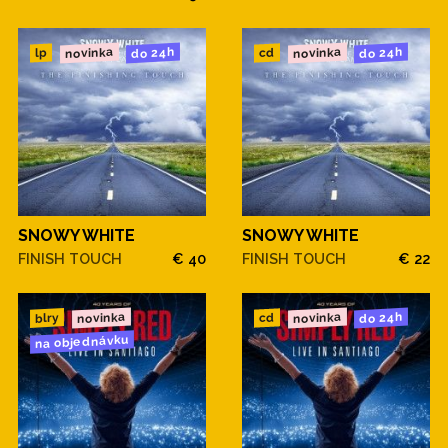
novinka
novinka
do 24h
do 24h
cd
lp
SNOWY WHITE
SNOWY WHITE
FINISH TOUCH
€ 40
FINISH TOUCH
€ 22
novinka
novinka
do 24h
blry
cd
na objednávku