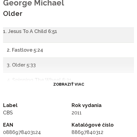
George Michael
Older
1. Jesus To A Child 6:51
2. Fastlove 5:24
3. Older 5:33
4. Spinning The Wheel 6:21
ZOBRAZIŤ VIAC
5. It Doesn't Really Matter 4:50
Label
Rok vydania
6. The Strangest Thing 6:01
CBS
2011
EAN
7. To Be Forgiven 5:21
Katalógové číslo
0886978403124
88697840312