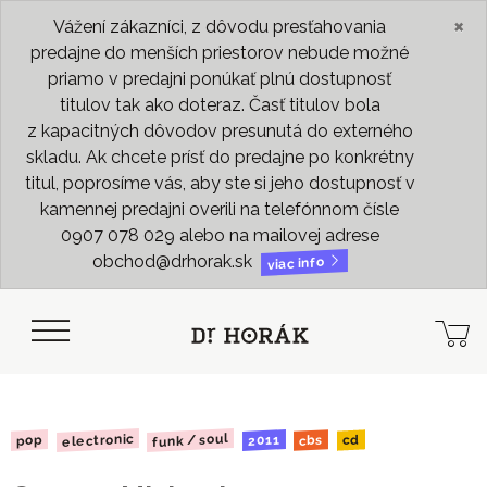
×
Vážení zákazníci, z dôvodu presťahovania
predajne do menších priestorov nebude možné
priamo v predajni ponúkať plnú dostupnosť
titulov tak ako doteraz. Časť titulov bola
z kapacitných dôvodov presunutá do externého
skladu. Ak chcete prísť do predajne po konkrétny
titul, poprosíme vás, aby ste si jeho dostupnosť v
kamennej predajni overili na telefónnom čísle
0907 078 029 alebo na mailovej adrese
obchod@drhorak.sk
viac info
funk / soul
electronic
2011
pop
cbs
cd