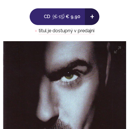
8. Move On 4:45
+
CD
(€ 15)
€ 9,90
9. Star People 5:16
●
titul je dostupný v predajni
10. You Have Been Loved 5:30
11. Free 3:00