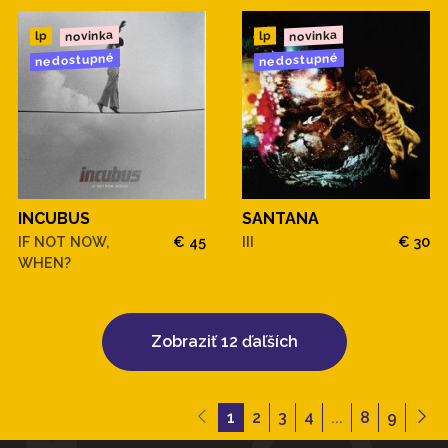
novinka
novinka
lp
lp
nedostupné
nedostupné
INCUBUS
SANTANA
IF NOT NOW,
€ 45
III
€ 30
WHEN?
Zobraziť 12 ďaľších
1
2
3
4
...
8
9