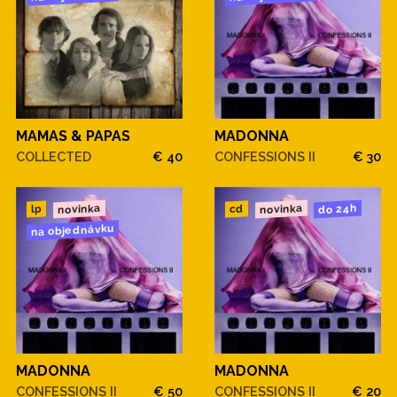
MAMAS & PAPAS
MADONNA
COLLECTED
€ 40
CONFESSIONS II
€ 30
novinka
novinka
do 24h
cd
lp
na objednávku
MADONNA
MADONNA
CONFESSIONS II
€ 50
CONFESSIONS II
€ 20