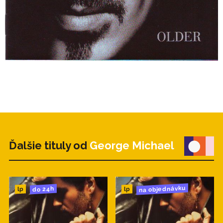
Ďalšie tituly od
George Michael
na objednávku
do 24h
lp
lp