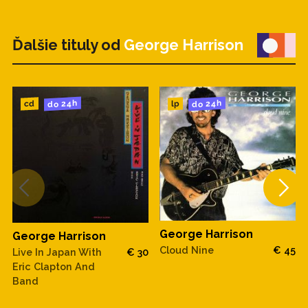
Ďalšie tituly od
George Harrison
do 24h
do 24h
cd
lp
George Harrison
George Harrison
Cloud Nine
€ 45
Live In Japan With
€ 30
Eric Clapton And
Band