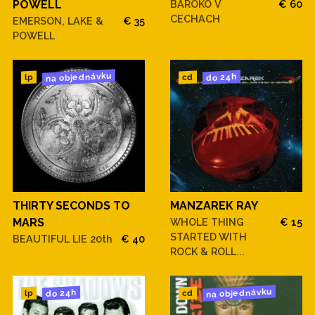
POWELL
BAROKO V
€ 60
CECHACH
EMERSON, LAKE &
€ 35
POWELL
na objednávku
do 24h
cd
lp
THIRTY SECONDS TO
MANZAREK RAY
MARS
WHOLE THING
€ 15
STARTED WITH
BEAUTIFUL LIE 20th
€ 40
ROCK & ROLL...
na objednávku
do 24h
cd
lp