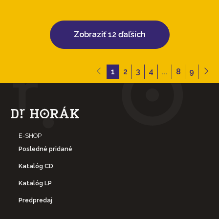
Zobraziť 12 ďaľších
1
2
3
4
...
8
9
E-SHOP
Posledné pridané
Katalóg CD
Katalóg LP
Predpredaj