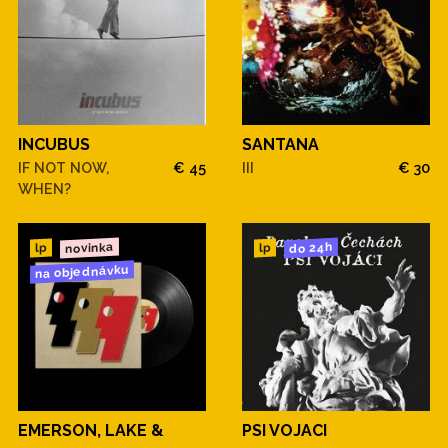
INCUBUS
SANTANA
IF NOT NOW,
€ 45
III
€ 30
WHEN?
novinka
do 24h
lp
lp
na objednávku
EMERSON, LAKE &
PSI VOJACI