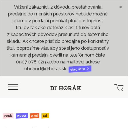
×
Vážení zákazníci, z dôvodu presťahovania
predajne do menších priestorov nebude možné
priamo v predajni ponúkať plnú dostupnosť
titulov tak ako doteraz. Časť titulov bola
z kapacitných dôvodov presunutá do externého
skladu. Ak chcete prísť do predajne po konkrétny
titul, poprosíme vás, aby ste si jeho dostupnosť v
kamennej predajni overili na telefónnom čísle
0907 078 029 alebo na mailovej adrese
obchod@drhorak.sk
viac info
2002
rock
emi
cd