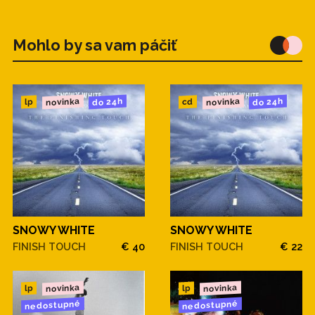
Mohlo by sa vam páčiť
novinka
novinka
do 24h
do 24h
cd
lp
SNOWY WHITE
SNOWY WHITE
FINISH TOUCH
€ 40
FINISH TOUCH
€ 22
novinka
novinka
lp
lp
nedostupné
nedostupné