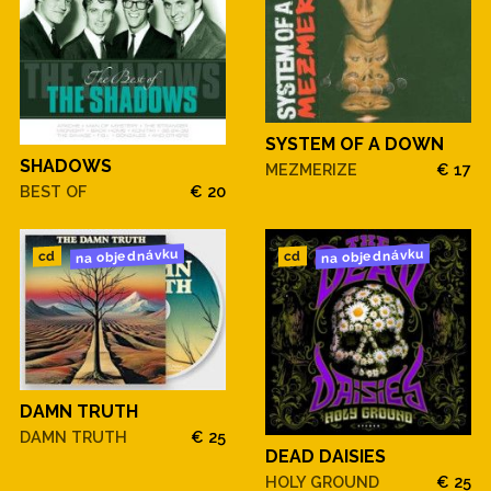
SYSTEM OF A DOWN
SHADOWS
MEZMERIZE
€ 17
BEST OF
€ 20
na objednávku
na objednávku
cd
cd
DAMN TRUTH
DAMN TRUTH
€ 25
DEAD DAISIES
HOLY GROUND
€ 25