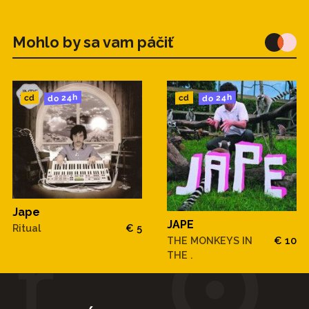
Mohlo by sa vam páčiť
do 24h
do 24h
cd
cd
Jape
JAPE
Ritual
€ 5
THE MONKEYS IN
€ 10
THE .