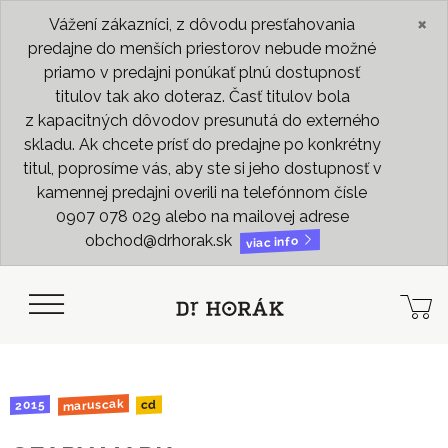
×
Vážení zákazníci, z dôvodu presťahovania
predajne do menších priestorov nebude možné
priamo v predajni ponúkať plnú dostupnosť
titulov tak ako doteraz. Časť titulov bola
z kapacitných dôvodov presunutá do externého
skladu. Ak chcete prísť do predajne po konkrétny
titul, poprosíme vás, aby ste si jeho dostupnosť v
kamennej predajni overili na telefónnom čísle
0907 078 029 alebo na mailovej adrese
obchod@drhorak.sk
viac info
maruscak
2015
cd