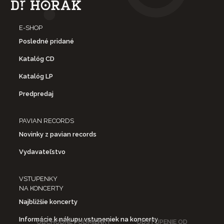
E-SHOP
Posledné pridané
Katalóg CD
Katalóg LP
Predpredaj
PAVIAN RECORDS
Novinky z pavian records
Vydavateľstvo
VSTUPENKY
NA KONCERTY
Najbližšie koncerty
Informácie k nákupu vstupeniek na koncerty
OBCHODNÉ PODMIENKY
ODSTÚPENIE OD