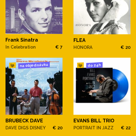
Frank Sinatra
FLEA
In Celebration
€ 7
HONORA
€ 20
na objednávku
do 24h
lp
lp
BRUBECK DAVE
EVANS BILL TRIO
DAVE DIGS DISNEY
€ 20
PORTRAIT IN JAZZ
€ 22