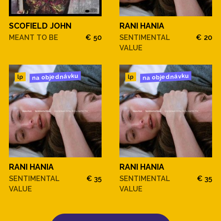
SCOFIELD JOHN
RANI HANIA
MEANT TO BE
€ 50
SENTIMENTAL
€ 20
VALUE
na objednávku
na objednávku
lp
lp
RANI HANIA
RANI HANIA
SENTIMENTAL
€ 35
SENTIMENTAL
€ 35
VALUE
VALUE