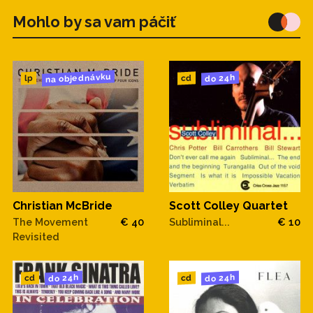
Mohlo by sa vam páčiť
na objednávku
do 24h
cd
lp
Christian McBride
Scott Colley Quartet
The Movement
€ 40
Subliminal...
€ 10
Revisited
do 24h
do 24h
cd
cd