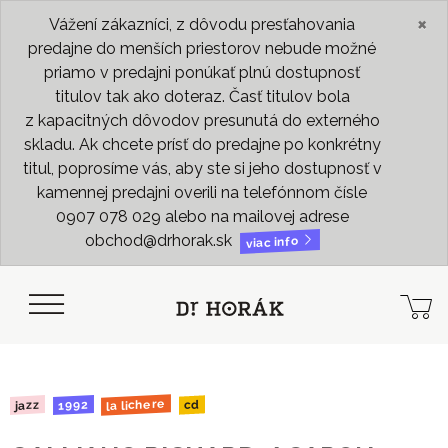
×
Vážení zákazníci, z dôvodu presťahovania
predajne do menších priestorov nebude možné
priamo v predajni ponúkať plnú dostupnosť
titulov tak ako doteraz. Časť titulov bola
z kapacitných dôvodov presunutá do externého
skladu. Ak chcete prísť do predajne po konkrétny
titul, poprosíme vás, aby ste si jeho dostupnosť v
kamennej predajni overili na telefónnom čísle
0907 078 029 alebo na mailovej adrese
obchod@drhorak.sk
viac info
la lichere
1992
jazz
cd