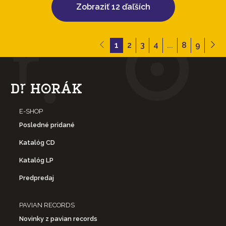
Zobraziť 12 ďaľších
1
2
3
4
...
8
9
E-SHOP
Posledné pridané
Katalóg CD
Katalóg LP
Predpredaj
PAVIAN RECORDS
Novinky z pavian records