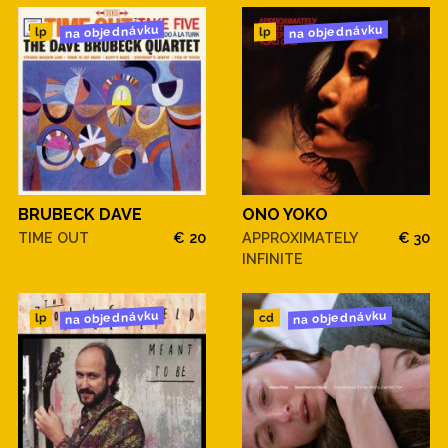
na objednávku
na objednávku
lp
lp
BRUBECK DAVE
ONO YOKO
TIME OUT
€ 20
APPROXIMATELY
€ 30
INFINITE
na objednávku
na objednávku
cd
lp