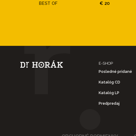
BEST OF
€ 20
E-SHOP
Posledné pridané
Katalóg CD
Katalóg LP
Predpredaj