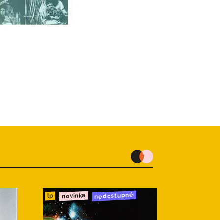
nedostupné
novinka
lp