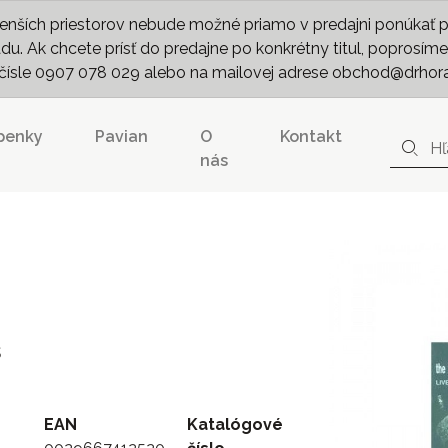
nších priestorov nebude možné priamo v predajni ponúkať pln
. Ak chcete prísť do predajne po konkrétny titul, poprosíme 
m čísle 0907 078 029 alebo na mailovej adrese obchod@drhor
penky
Pavian
O
Kontakt
nás
s
EAN
Katalógové