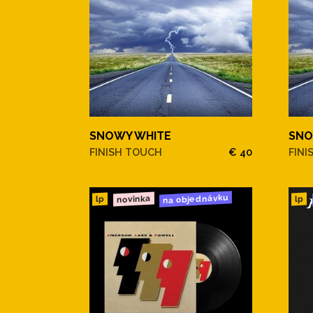
SNOWY WHITE
SNO
FINISH TOUCH
€ 40
FINI
na objednávku
novinka
lp
lp