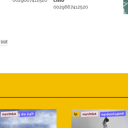
0029667412520
číslo
0029667412520
íšiť
nedostupné
novinka
novinka
do 24h
lp