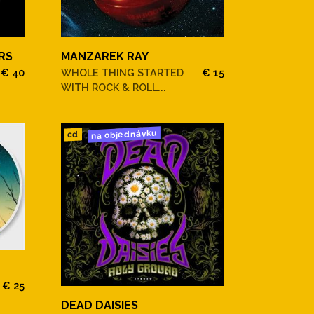
RS
MANZAREK RAY
€ 40
WHOLE THING STARTED
€ 15
WITH ROCK & ROLL...
na objednávku
cd
€ 25
DEAD DAISIES