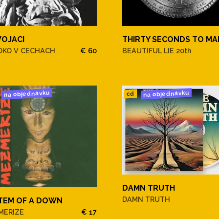
VOJACI
THIRTY SECONDS TO MA
OKO V CECHACH
€ 60
BEAUTIFUL LIE 20th
na objednávku
na objednávku
cd
DAMN TRUTH
DAMN TRUTH
TEM OF A DOWN
MERIZE
€ 17