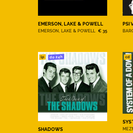
EMERSON, LAKE & POWELL
PSI 
EMERSON, LAKE & POWELL
€ 35
BAR
do 24h
cd
lp
SYS
MEZ
SHADOWS