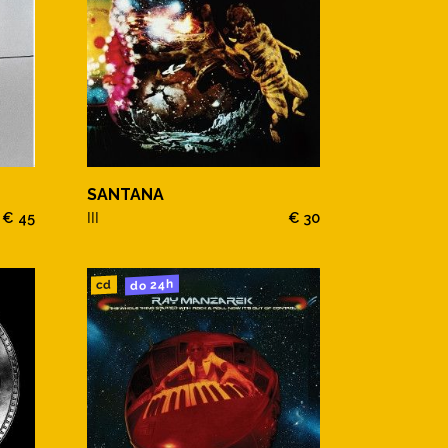
SANTANA
€ 45
III
€ 30
do 24h
cd