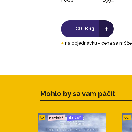
FUGS
1994
+
CD
€ 13
●
na objednávku - cena sa môže l
Mohlo by sa vam páčiť
novinka
do 24h
cd
lp