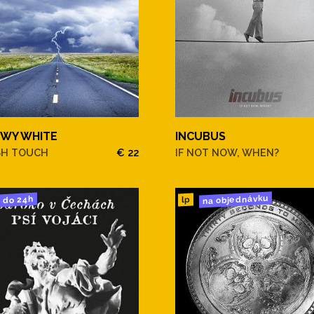
WY WHITE
INCUBUS
SH TOUCH
€ 22
IF NOT NOW, WHEN?
na objednávku
do 24h
lp