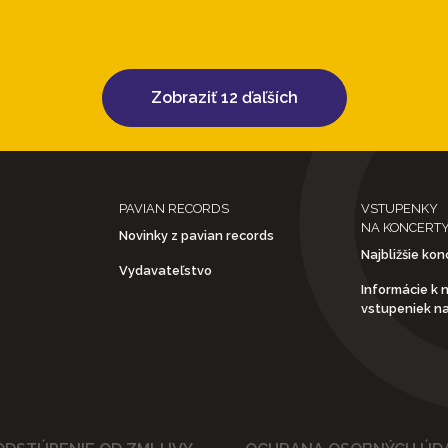
Zobraziť 12 ďaľších
PAVIAN RECORDS
VSTUPENKY
NA KONCERT
Novinky z pavian records
Najbližšie kon
Vydavateľstvo
Informácie k 
vstupeniek n