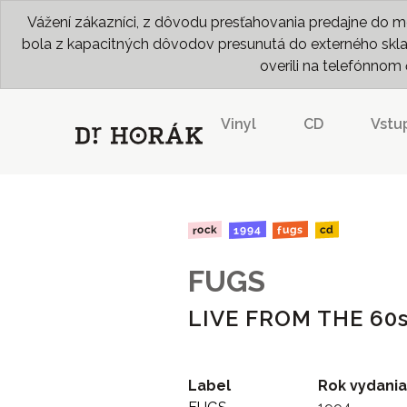
Vážení zákazníci, z dôvodu presťahovania predajne do me
bola z kapacitných dôvodov presunutá do externého skladu
overili na telefónno
Vinyl
CD
Vstu
1994
fugs
rock
cd
FUGS
LIVE FROM THE 60
Label
Rok vydania