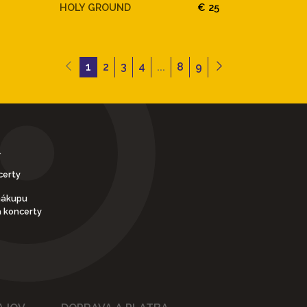
HOLY GROUND
€ 25
1
2
3
4
...
8
9
Y
certy
nákupu
a koncerty