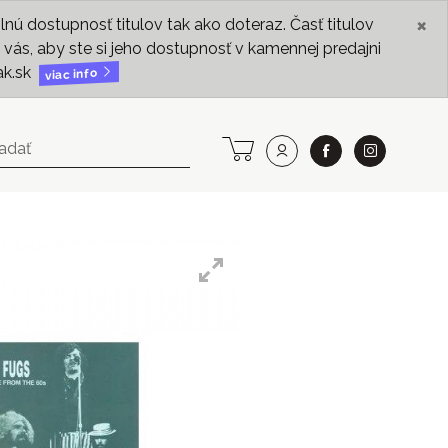
×
ú dostupnosť titulov tak ako doteraz. Časť titulov
vás, aby ste si jeho dostupnosť v kamennej predajni
ak.sk
viac info