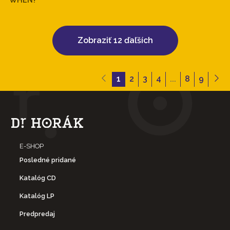
Zobraziť 12 ďaľších
1
2
3
4
...
8
9
E-SHOP
Posledné pridané
Katalóg CD
Katalóg LP
Predpredaj