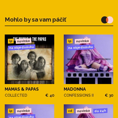
Mohlo by sa vam páčiť
novinka
novinka
lp
lp
na objednávku
na objednávku
MAMAS & PAPAS
MADONNA
COLLECTED
€ 40
CONFESSIONS II
€ 30
novinka
novinka
do 24h
cd
lp
na objednávku