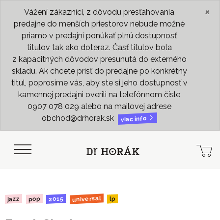
×
Vážení zákazníci, z dôvodu presťahovania
predajne do menších priestorov nebude možné
priamo v predajni ponúkať plnú dostupnosť
titulov tak ako doteraz. Časť titulov bola
z kapacitných dôvodov presunutá do externého
skladu. Ak chcete prísť do predajne po konkrétny
titul, poprosíme vás, aby ste si jeho dostupnosť v
kamennej predajni overili na telefónnom čísle
0907 078 029 alebo na mailovej adrese
obchod@drhorak.sk
viac info
universal
2015
jazz
pop
lp