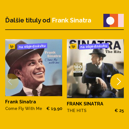
Ďalšie tituly od
Frank Sinatra
na objednávku
na objednávku
lp
lp
Frank Sinatra
FRANK SINATRA
Come Fly With Me
€ 19,90
THE HITS
€ 25