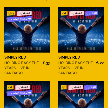
novinka
novinka
do 24h
blry
cd
na objednávku
SIMPLY RED
SIMPLY RED
HOLDING BACK THE
€ 33
HOLDING BACK THE
€ 22
YEARS: LIVE IN
YEARS: LIVE IN
SANTIAGO
SANTIAGO
novinka
novinka
do 24h
cd
lp
na objednávku