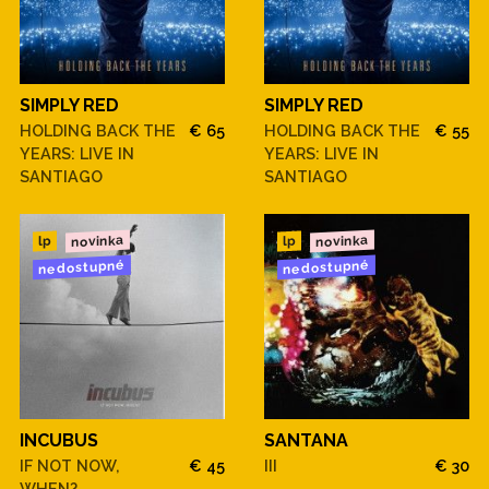
SIMPLY RED
SIMPLY RED
HOLDING BACK THE
€ 65
HOLDING BACK THE
€ 55
YEARS: LIVE IN
YEARS: LIVE IN
SANTIAGO
SANTIAGO
novinka
novinka
lp
lp
nedostupné
nedostupné
INCUBUS
SANTANA
IF NOT NOW,
€ 45
III
€ 30
WHEN?