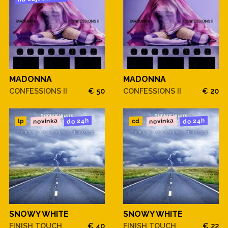
MADONNA
MADONNA
CONFESSIONS II
€ 50
CONFESSIONS II
€ 20
novinka
novinka
do 24h
do 24h
cd
lp
SNOWY WHITE
SNOWY WHITE
FINISH TOUCH
€ 40
FINISH TOUCH
€ 22