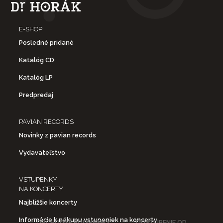
E-SHOP
Posledné pridané
Katalóg CD
Katalóg LP
Predpredaj
PAVIAN RECORDS
Novinky z pavian records
Vydavateľstvo
VSTUPENKY
NA KONCERTY
Najbližšie koncerty
Informácie k nákupu vstupeniek na koncerty
OBCHODNÉ PODMIENKY
ODSTÚPENIE OD