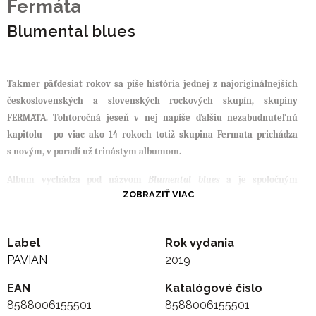
Fermáta
Blumental blues
Takmer päťdesiat rokov sa píše história jednej z najoriginálnejších
československých a slovenských rockových skupín, skupiny
FERMATA
. Tohtoročná jeseň v nej napíše ďalšiu nezabudnuteľnú
kapitolu - po viac ako 14 rokoch totiž skupina Fermata prichádza
s novým, v poradí už trinástym albumom.
Album vychádza pod názvom
Blumental blues
a je spoločným
ZOBRAZIŤ VIAC
tvorivým počinom zakladateľov tejto skupiny Fera Grigláka a
Tomáša Berku. Tí sa po viacročnej pracovnej odmlke stretli spolu
v štúdiu a dali dokopy 10 nových typicky fermatovských kompozícií.
Label
Rok vydania
Šesť skladieb skomponoval Fero Griglák a po dvoch skladbách prispeli
PAVIAN
2019
Tomáš Berka a nový klávesista Fermaty - Maxo Mikloš. Griglák s
Miklošom si na albume naviac pripísali každý po dve spoluautorstvá.
EAN
Katalógové číslo
Jednotlivé skladby tohto nového albumu nesú v sebe spomienku a
8588006155501
8588006155501
reflexiu na neopakovateľné miesto a čas. Album voľne nadväzuje na