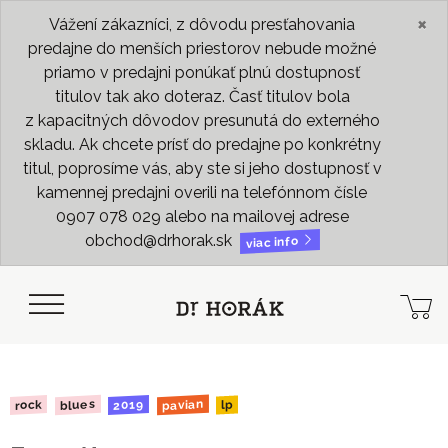
×
Vážení zákazníci, z dôvodu presťahovania
predajne do menších priestorov nebude možné
priamo v predajni ponúkať plnú dostupnosť
titulov tak ako doteraz. Časť titulov bola
z kapacitných dôvodov presunutá do externého
skladu. Ak chcete prísť do predajne po konkrétny
titul, poprosíme vás, aby ste si jeho dostupnosť v
kamennej predajni overili na telefónnom čísle
0907 078 029 alebo na mailovej adrese
obchod@drhorak.sk
viac info
pavian
blues
2019
rock
lp