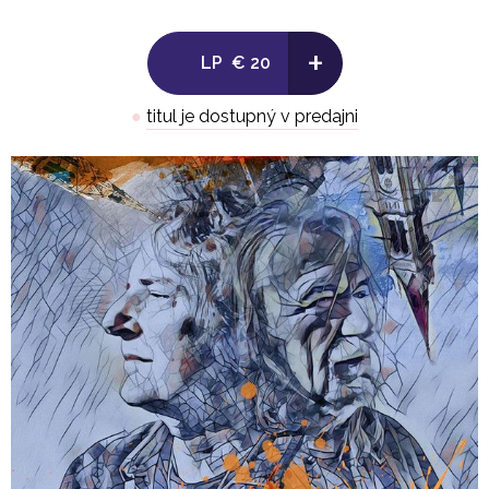
knihu Tomáša Berku Blumentálske blues z roku 2010, v ktorej autor
+
opisuje svoje detstvo, dospievanie a búrlivý život v okolí
LP
€ 20
Blumentálskeho kostola a Avionu. Tu sa stretávala bratislavská
hudobná, filmárska, literárna a vôbec kultúrna bohéma. Bolo to
●
titul je dostupný v predajni
miesto mnohých neopakovateľných zážitkov, umeleckých spojení
a celoživotných priateľstiev. To všetko sa teraz dvaja zakladajúci
členovia skupiny Fermata pokúsili prerozprávať hudobným jazykom
na svojom novom albume Blumental blues –
hovoria o tom samotné
názvy skladieb ako sú napr. Slečny z Avionu, Raňajky u Steina,
Nasávačka, Posledný tanec na Firšnáli či Prvá ranná električka.
Nápad na nový album a nadviazanie roky prerušenej spolupráce sa
udial práve na krste knižky Blumentálske blues v roku 2010. Vtedy
sa Fero Griglák s Tomášom Berkom dohodli na vytvorení nového
albumu,
ktorý by bol sprievodným produktom už spomínanej knihy.
Počiatočné nadšenie bolo však prerušované filmárskymi aktivitami
Tomáša Berku a tak sa na albume začalo spoločne pracovať až po
spomienkovom koncerte na Fedora Freša začiatkom tohto roka, kde
vystúpila obnovená Fermata. Nahrávky vznikali počas niekoľkých