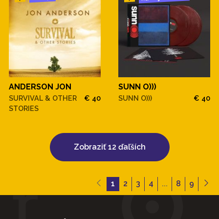
10. First morning tram (Prvá ranná električka)
ANDERSON JON
SUNN O)))
SURVIVAL & OTHER
€ 40
SUNN O)))
€ 40
STORIES
Zobraziť 12 ďaľších
1
2
3
4
...
8
9