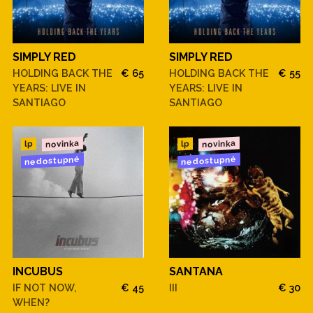
SIMPLY RED
SIMPLY RED
HOLDING BACK THE
€ 65
HOLDING BACK THE
€ 55
YEARS: LIVE IN
YEARS: LIVE IN
SANTIAGO
SANTIAGO
novinka
novinka
lp
lp
nedostupné
nedostupné
INCUBUS
SANTANA
IF NOT NOW,
€ 45
III
€ 30
WHEN?