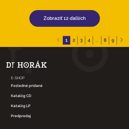
Zobraziť 12 ďaľších
1
2
3
4
...
8
9
E-SHOP
Posledné pridané
Katalóg CD
Katalóg LP
Predpredaj