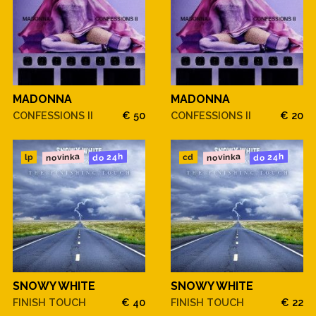
MADONNA
MADONNA
CONFESSIONS II
€ 50
CONFESSIONS II
€ 20
novinka
novinka
do 24h
do 24h
cd
lp
SNOWY WHITE
SNOWY WHITE
FINISH TOUCH
€ 40
FINISH TOUCH
€ 22