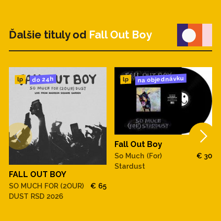
Ďalšie tituly od
Fall Out Boy
na objednávku
do 24h
lp
lp
Fall Out Boy
So Much (For)
€ 30
Stardust
FALL OUT BOY
SO MUCH FOR (2OUR)
€ 65
DUST RSD 2026