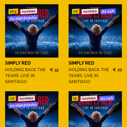
novinka
novinka
do 24h
blry
cd
na objednávku
SIMPLY RED
SIMPLY RED
HOLDING BACK THE
€ 33
HOLDING BACK THE
€ 22
YEARS: LIVE IN
YEARS: LIVE IN
SANTIAGO
SANTIAGO
novinka
novinka
do 24h
cd
lp
na objednávku