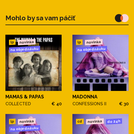
Mohlo by sa vam páčiť
novinka
novinka
lp
lp
na objednávku
na objednávku
MAMAS & PAPAS
MADONNA
COLLECTED
€ 40
CONFESSIONS II
€ 30
novinka
novinka
do 24h
cd
lp
na objednávku