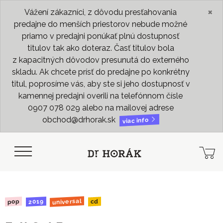
×
Vážení zákazníci, z dôvodu presťahovania
predajne do menších priestorov nebude možné
priamo v predajni ponúkať plnú dostupnosť
titulov tak ako doteraz. Časť titulov bola
z kapacitných dôvodov presunutá do externého
skladu. Ak chcete prísť do predajne po konkrétny
titul, poprosíme vás, aby ste si jeho dostupnosť v
kamennej predajni overili na telefónnom čísle
0907 078 029 alebo na mailovej adrese
obchod@drhorak.sk
viac info
universal
2019
pop
cd