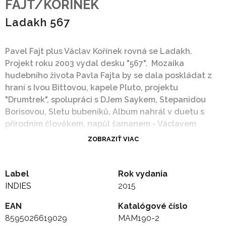
FAJT/KORINEK
Ladakh 567
Pavel Fajt plus Václav Kořínek rovná se Ladakh.
Projekt roku 2003 vydal desku "567". Mozaika
hudebního života Pavla Fajta by se dala poskládat z
hraní s Ivou Bittovou, kapele Pluto, projektu
"Drumtrek", spolupráci s DJem Saykem, Stepanidou
Borisovou, Sletu bubeníků, Album nahrál v duetu s
přírodním člověkem, napůl šamanem - Václavem
Kořínkem (spojovaný např. s kapelou Zuluville,
ZOBRAZIŤ VIAC
podepsaný pod deskou "Uku Lukuku", zapojený i v
nejednom divadelním projektu). Dvě zdánlivě
nesourodá slovíčka "Ladakh 567" budou v oficiálních
Label
Rok vydania
diskografiích značit název desky a projektu, o
INDIES
2015
kterém autoři řekli:
EAN
Katalógové číslo
Základem CD bylo živočišné hraní, které se pak na
8595026619029
MAM190-2
počítači upravovalo, udělaly se z toho groovy a