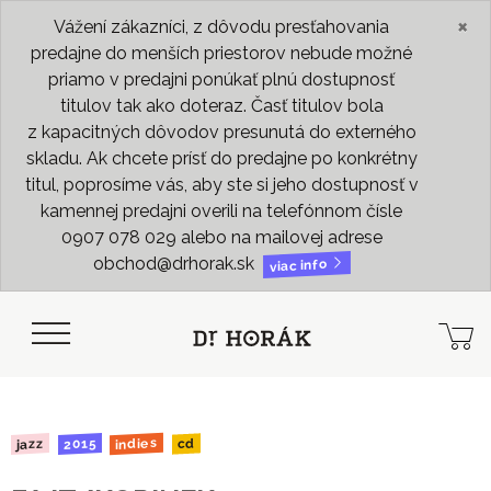
×
Vážení zákazníci, z dôvodu presťahovania
predajne do menších priestorov nebude možné
priamo v predajni ponúkať plnú dostupnosť
titulov tak ako doteraz. Časť titulov bola
z kapacitných dôvodov presunutá do externého
skladu. Ak chcete prísť do predajne po konkrétny
titul, poprosíme vás, aby ste si jeho dostupnosť v
kamennej predajni overili na telefónnom čísle
0907 078 029 alebo na mailovej adrese
obchod@drhorak.sk
viac info
indies
2015
jazz
cd