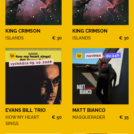
KING CRIMSON
KING CRIMSON
ISLANDS
€ 30
ISLANDS
€ 30
novinka
do 24h
lp
lp
vychádza 09. 10. 2026
EVANS BILL TRIO
MATT BIANCO
HOW MY HEART
€ 50
MASQUERADER
€ 35
SINGS