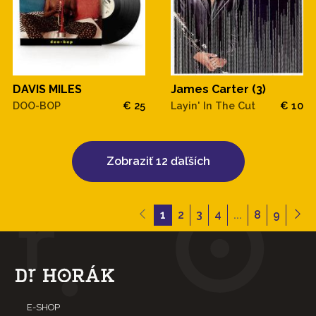
DAVIS MILES
James Carter (3)
DOO-BOP
€ 25
Layin' In The Cut
€ 10
Zobraziť 12 ďaľších
1
2
3
4
...
8
9
E-SHOP