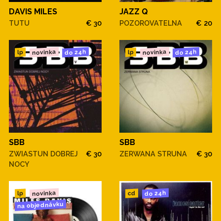
DAVIS MILES
JAZZ Q
TUTU
€ 30
POZOROVATELNA
€ 20
novinka
novinka
do 24h
do 24h
lp
lp
SBB
SBB
ZWIASTUN DOBREJ
€ 30
ZERWANA STRUNA
€ 30
NOCY
novinka
do 24h
cd
lp
na objednávku