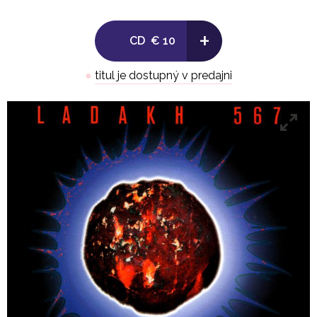
když těch groovů bylo víc, tak se s nimi nějak
pracovalo. Hlavní díl práce byl tedy s počítačem. Ale
+
CD
€ 10
všechny zvuky a materiály jsou živé. Aranžmá a
struktury jsou dané počítačem.
●
titul je dostupný v predajni
Je to spojení přírodních zvuků, technických zvuků,
klasických bicích, některých vlastnoručně
vyrobených nástrojů, dohromady je to hodně
barevný. Hned první zvuk, který z desky uslyšíš, je
vyrobený z dětského kočárku.
Skladby:
1.Dynamis
2.Elfa Romeo
3.Elvis
4.Aknael
5.Kula Kulu
6.Underground
7.Tua Hua