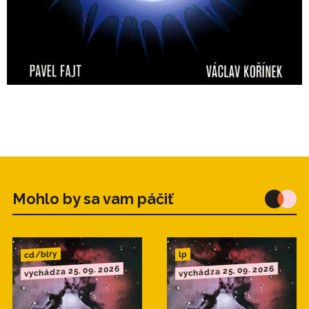
8.Kon-Tiky Fly
9.Frajer Bodo
Mohlo by sa vam páčiť
cd/blry
lp
vychádza 25. 09. 2026
vychádza 25. 09. 2026