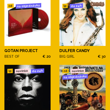
na objednávku
do 24h
cd
lp
GOTAN PROJECT
DULFER CANDY
BEST OF
€ 20
BIG GIRL
€ 30
novinka
novinka
do 24h
cd
lp
na objednávku