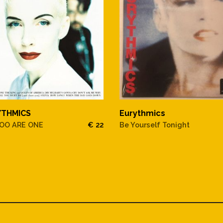
YTHMICS
Eurythmics
OO ARE ONE
€ 22
Be Yourself Tonight