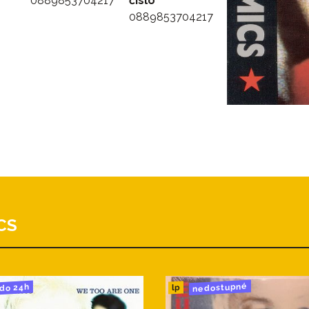
0889853704217
číslo
0889853704217
CS
nedostupné
do 24h
lp