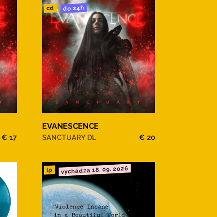
do 24h
cd
EVANESCENCE
€ 17
SANCTUARY DL
€ 20
vychádza 18. 09. 2026
lp