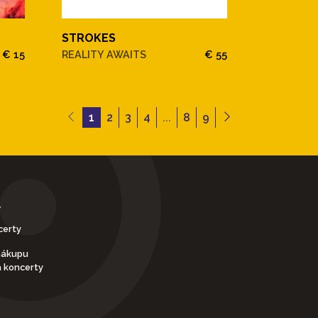
STROKES
€ 15
REALITY AWAITS
€ 55
1
2
3
4
...
8
9
Y
certy
nákupu
a koncerty