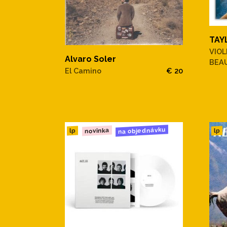
TAY
VIOL
Alvaro Soler
BEA
El Camino
€ 20
na objednávku
novinka
lp
lp