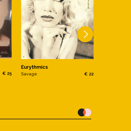
EURYTHMIC
Eurythmics
€ 25
REVENGE
Savage
€ 22