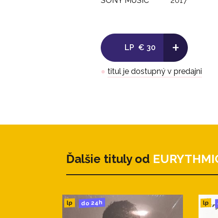
SONY MUSIC
2017
+
LP
€ 30
●
titul je dostupný v predajni
Ďalšie tituly od
EURYTHMI
do 24h
lp
lp