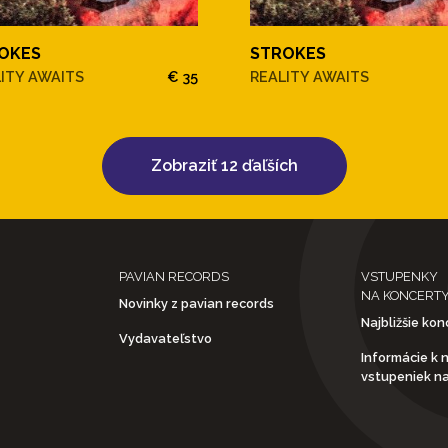
OKES
STROKES
ITY AWAITS
€ 35
REALITY AWAITS
Zobraziť 12 ďaľších
PAVIAN RECORDS
VSTUPENKY
NA KONCERT
Novinky z pavian records
Najbližšie kon
Vydavateľstvo
Informácie k 
vstupeniek n