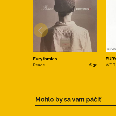
EUR
Eurythmics
WE T
Peace
€ 30
Mohlo by sa vam páčiť