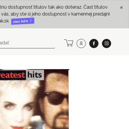
×
ú dostupnosť titulov tak ako doteraz. Časť titulov
vás, aby ste si jeho dostupnosť v kamennej predajni
ak.sk
viac info