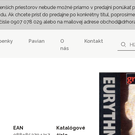
nších priestorov nebude možné priamo v predajni ponúkať pln
. Ak chcete prísť do predajne po konkrétny titul, poprosíme 
m čísle 0907 078 029 alebo na mailovej adrese obchod@drhor
penky
Pavian
O
Kontakt
nás
EAN
Katalógové