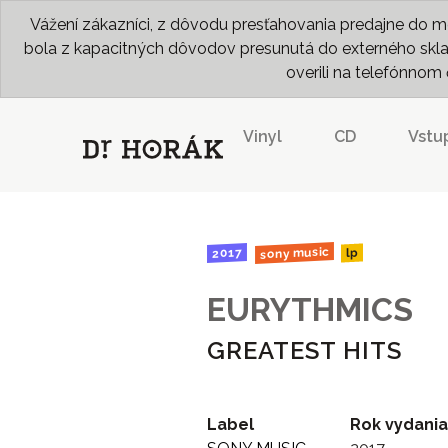
Vážení zákazníci, z dôvodu presťahovania predajne do me
bola z kapacitných dôvodov presunutá do externého skladu
overili na telefónno
Vinyl
CD
Vstu
sony music
2017
lp
EURYTHMICS
GREATEST HITS
Label
Rok vydania