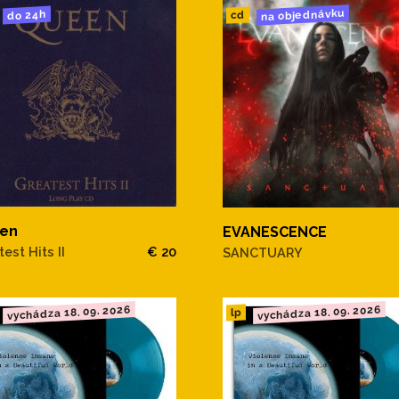
na objednávku
do 24h
cd
en
EVANESCENCE
est Hits II
€ 20
SANCTUARY
vychádza 18. 09. 2026
vychádza 18. 09. 2026
lp