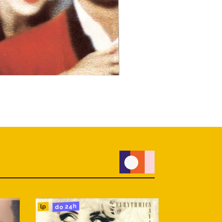
do 24h
do 24h
lp
lp