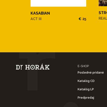
STR
KASABIAN
REAL
ACT III
€ 25
E-SHOP
Posledné pridané
Katalóg CD
Katalóg LP
Predpredaj