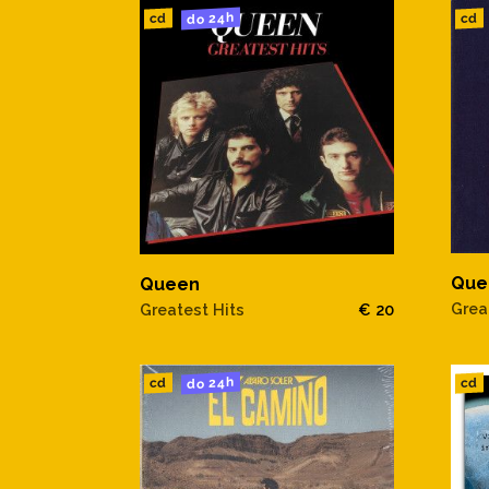
do 24h
cd
cd
Que
Queen
Great
Greatest Hits
€ 20
do 24h
cd
cd