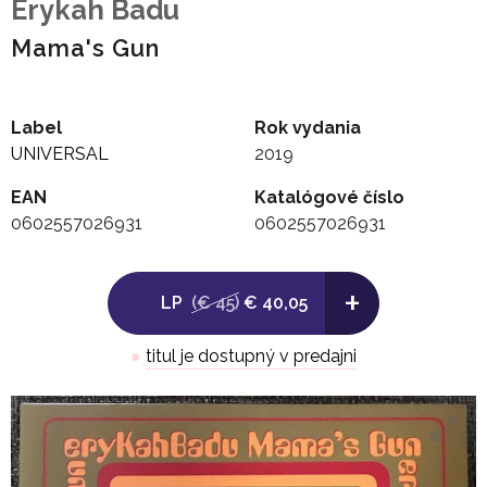
Erykah Badu
Mama's Gun
Label
Rok vydania
UNIVERSAL
2019
EAN
Katalógové číslo
0602557026931
0602557026931
+
LP
(€ 45)
€ 40,05
●
titul je dostupný v predajni