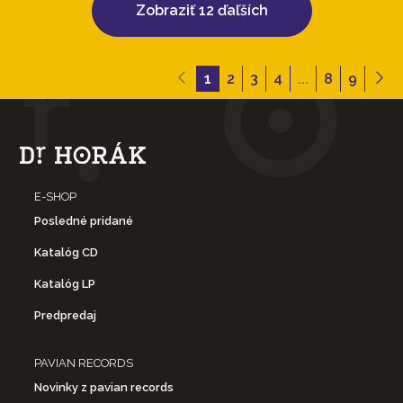
Zobraziť 12 ďaľších
1
2
3
4
...
8
9
E-SHOP
Posledné pridané
Katalóg CD
Katalóg LP
Predpredaj
PAVIAN RECORDS
Novinky z pavian records