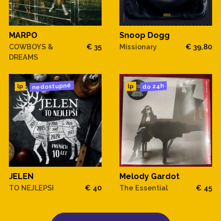
MARPO
Snoop Dogg
COWBOYS &
€ 35
Missionary
€ 39,80
DREAMS
nedostupné
do 24h
lp
lp
JELEN
Melody Gardot
TO NEJLEPSI
€ 40
The Essential
€ 45