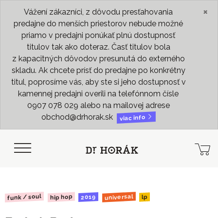
×
Vážení zákazníci, z dôvodu presťahovania
predajne do menších priestorov nebude možné
priamo v predajni ponúkať plnú dostupnosť
titulov tak ako doteraz. Časť titulov bola
z kapacitných dôvodov presunutá do externého
skladu. Ak chcete prísť do predajne po konkrétny
titul, poprosíme vás, aby ste si jeho dostupnosť v
kamennej predajni overili na telefónnom čísle
0907 078 029 alebo na mailovej adrese
obchod@drhorak.sk
viac info
funk / soul
universal
hip hop
2019
lp