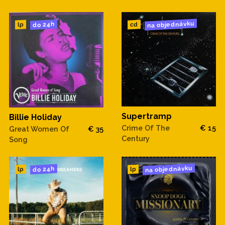
na objednávku
do 24h
cd
lp
Supertramp
Billie Holiday
Crime Of The
€ 15
Great Women Of
€ 35
Century
Song
na objednávku
do 24h
lp
lp