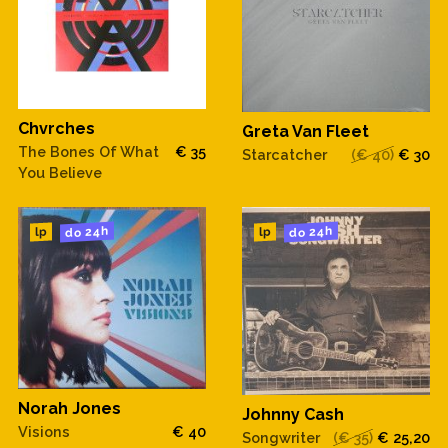
Chvrches
Greta Van Fleet
The Bones Of What
€ 35
Starcatcher
(€ 40)
€ 30
You Believe
do 24h
do 24h
lp
lp
Norah Jones
Johnny Cash
Visions
€ 40
Songwriter
(€ 35)
€ 25,20