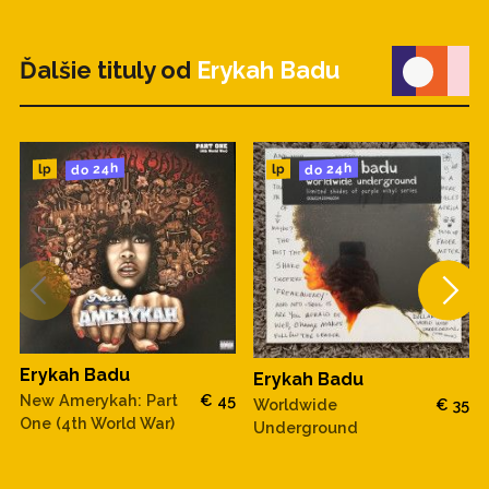
Ďalšie tituly od
Erykah Badu
do 24h
do 24h
lp
lp
Erykah Badu
Erykah Badu
New Amerykah: Part
€ 45
Worldwide
€ 35
One (4th World War)
Underground