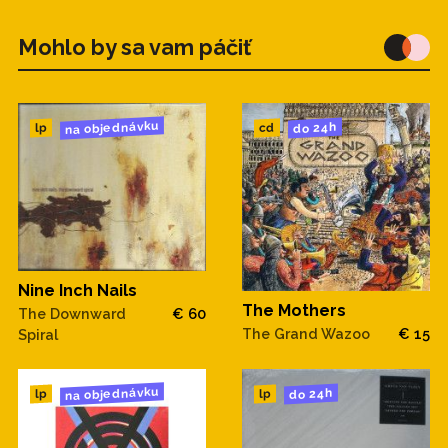
Mohlo by sa vam páčiť
na objednávku
do 24h
cd
lp
Nine Inch Nails
The Mothers
The Downward
€ 60
The Grand Wazoo
€ 15
Spiral
na objednávku
do 24h
lp
lp