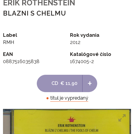
ERIK ROTHENSTEIN
BLAZNI S CHELMU
Label
Rok vydania
RMH
2012
EAN
Katalógové číslo
0887516035838
1674005-2
+
CD
€ 11,90
●
titul je vypredaný