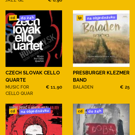
na objednávku
do 24h
cd
lp
CZECH SLOVAK CELLO
PRESBURGER KLEZMER
QUARTE
BAND
MUSIC FOR
€ 11,90
BALADEN
€ 25
CELLO QUAR
na objednávku
do 24h
cd
cd