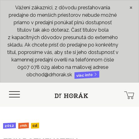
×
Vážení zákazníci, z dôvodu presťahovania
predajne do menších priestorov nebude možné
priamo v predajni ponúkať plnú dostupnosť
titulov tak ako doteraz. Časť titulov bola
z kapacitných dôvodov presunutá do externého
skladu. Ak chcete prísť do predajne po konkrétny
titul, poprosíme vás, aby ste si jeho dostupnosť v
kamennej predajni overili na telefónnom čísle
0907 078 029 alebo na mailovej adrese
obchod@drhorak.sk
viac info
2012
rmh
cd