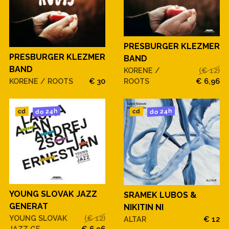
PRESBURGER KLEZMER
PRESBURGER KLEZMER
BAND
BAND
KORENE /
(€ 12)
ROOTS
€ 6,96
KORENE / ROOTS
€ 30
do 24h
do 24h
cd
cd
YOUNG SLOVAK JAZZ
SRAMEK LUBOS &
GENERAT
NIKITIN NI
YOUNG SLOVAK
(€ 12)
ALTAR
€ 12
JAZZ GE
€ 6,96