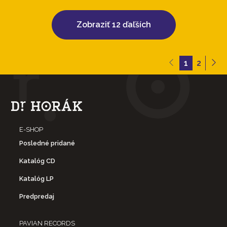
Zobraziť 12 ďaľších
1
2
E-SHOP
Posledné pridané
Katalóg CD
Katalóg LP
Predpredaj
PAVIAN RECORDS