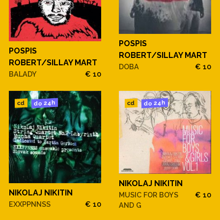
POSPIS
POSPIS
ROBERT/SILLAY MART
ROBERT/SILLAY MART
DOBA
€ 10
BALADY
€ 10
do 24h
do 24h
cd
cd
NIKOLAJ NIKITIN
NIKOLAJ NIKITIN
MUSIC FOR BOYS
€ 10
EXXPPNNSS
€ 10
AND G