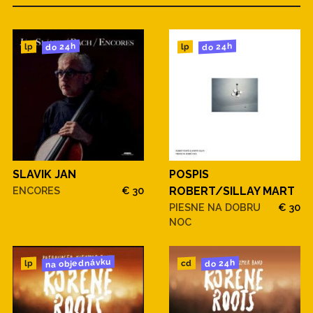
do 24h
do 24h
lp
lp
POSPIS
SLAVIK JAN
ROBERT/SILLAY MART
ENCORES
€ 30
PIESNE NA DOBRU
€ 30
NOC
na objednávku
do 24h
cd
lp