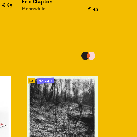
Eric Clapto
Eric Clapton
€ 85
To Save A Ch
Meanwhile
€ 45
Intimate Live
do 24h
lp