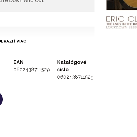
u're Down And Out
BRAZIŤ VIAC
EAN
Katalógové
0602438711529
číslo
0602438711529