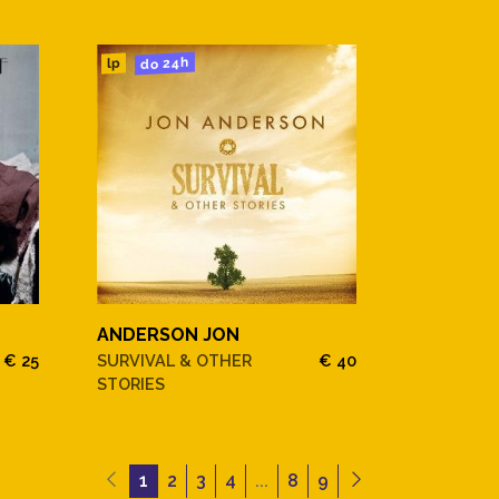
do 24h
lp
ANDERSON JON
€ 25
SURVIVAL & OTHER
€ 40
STORIES
1
2
3
4
...
8
9