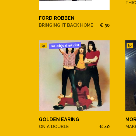
THIC
FORD ROBBEN
BRINGING IT BACK HOME
€ 30
na objednávku
lp
lp
GOLDEN EARING
MOR
ON A DOUBLE
€ 40
MAKE