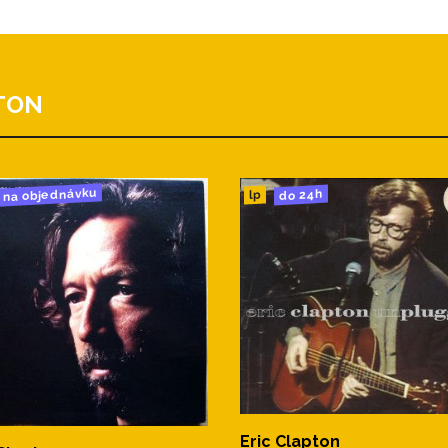
TON
na objednávku
do 24h
lp
Eric Clapton