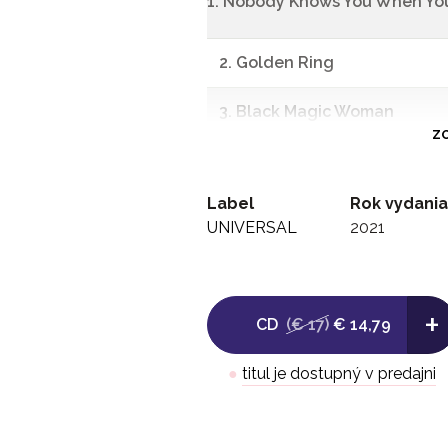
1. Nobody Knows You When Yo
2. Golden Ring
3. Black Magic Woman
ZO
4. Man of the World
Label
Rok vydania
5. Kerry
UNIVERSAL
2021
6. After Midnight
7. Bell Bottom Blues
+
CD
(€ 17)
€ 14,79
8. Key to the Highway
●
titul je dostupný v predajni
9. River of Tears