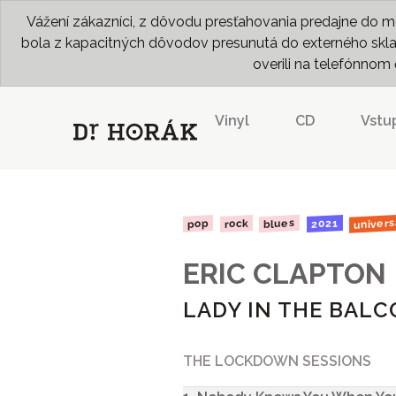
Vážení zákazníci, z dôvodu presťahovania predajne do me
bola z kapacitných dôvodov presunutá do externého skladu
overili na telefónno
Vinyl
CD
Vstu
univers
blues
2021
rock
pop
ERIC CLAPTON
LADY IN THE BAL
THE LOCKDOWN SESSIONS