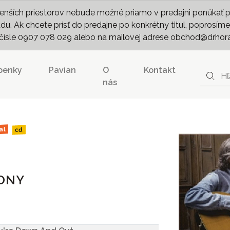
nších priestorov nebude možné priamo v predajni ponúkať pln
. Ak chcete prísť do predajne po konkrétny titul, poprosíme 
m čísle 0907 078 029 alebo na mailovej adrese obchod@drhor
penky
Pavian
O
Kontakt
nás
al
cd
CONY