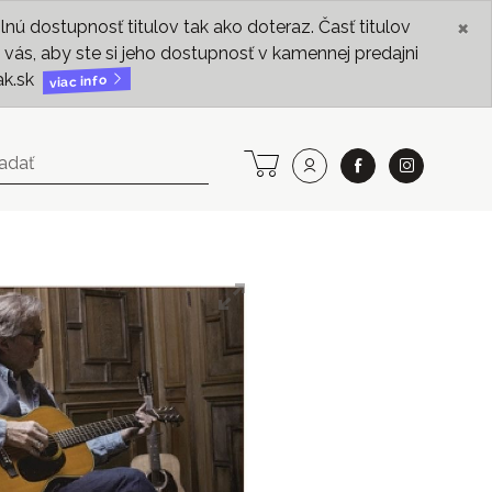
×
ú dostupnosť titulov tak ako doteraz. Časť titulov
vás, aby ste si jeho dostupnosť v kamennej predajni
ak.sk
viac info