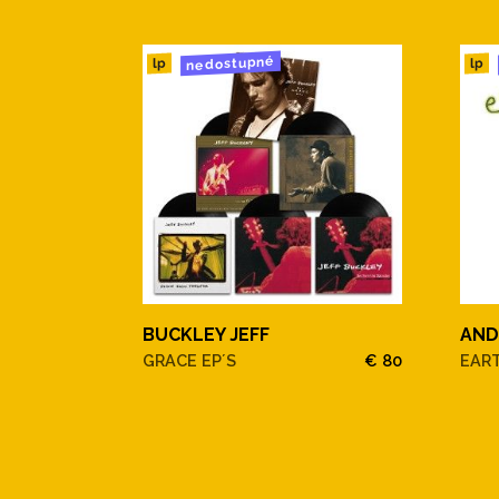
nedostupné
lp
lp
BUCKLEY JEFF
AND
GRACE EP´S
€ 80
EAR