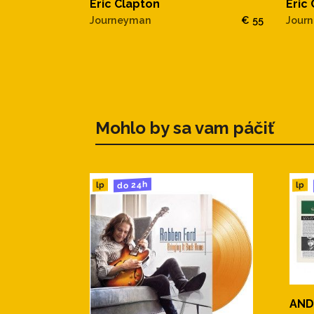
Eric Clapton
Eric
Journeyman
€ 55
Jour
Mohlo by sa vam páčiť
do 24h
lp
lp
AND