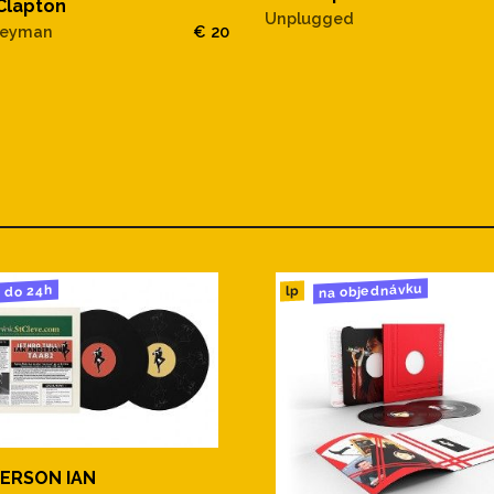
 Clapton
Unplugged
neyman
€ 20
na objednávku
do 24h
lp
ERSON IAN