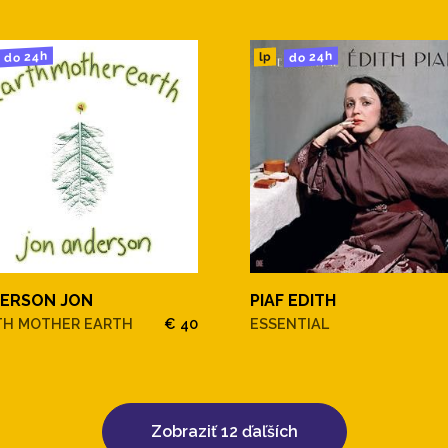
do 24h
do 24h
lp
ERSON JON
PIAF EDITH
TH MOTHER EARTH
€ 40
ESSENTIAL
Zobraziť 12 ďaľších