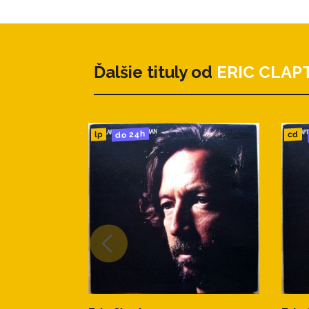
10. Rock Me Baby
11. Believe in Life
Ďalšie tituly od
ERIC CLAP
12. Going Down Slow
13. Layla
do 24h
cd
lp
14. Tears in Heaven
15. Long Distance Call
16. Bad Boy
17. Got My Mojo Working