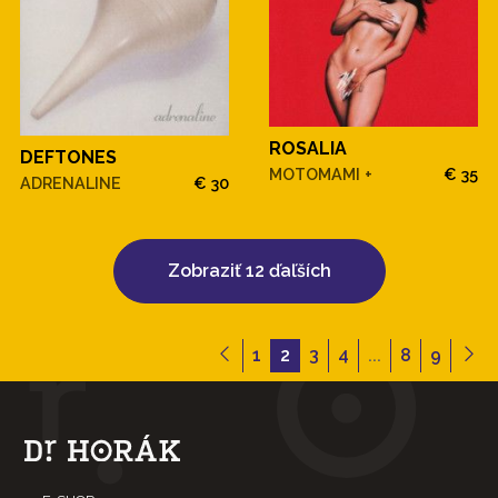
ROSALIA
DEFTONES
MOTOMAMI +
€ 35
ADRENALINE
€ 30
Zobraziť 12 ďaľších
1
2
3
4
...
8
9