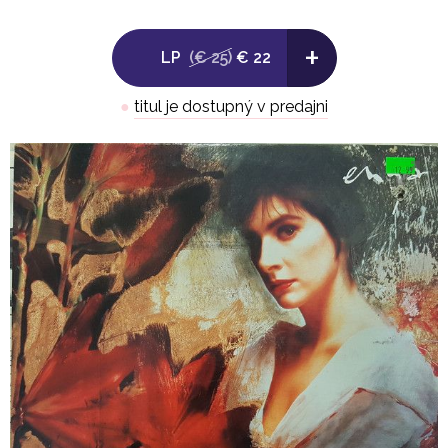
-
+
LP
(€ 25)
€ 22
Side B:
●
titul je dostupný v predajni
1. Orinoco Flow
2. Evening Falls..
3. River
4. The Longships
5. Na Laetha Geal M'oige