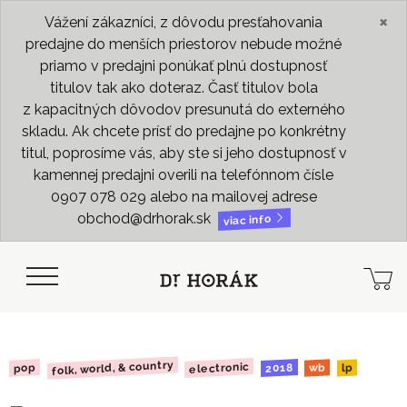
×
Vážení zákazníci, z dôvodu presťahovania
predajne do menších priestorov nebude možné
priamo v predajni ponúkať plnú dostupnosť
titulov tak ako doteraz. Časť titulov bola
z kapacitných dôvodov presunutá do externého
skladu. Ak chcete prísť do predajne po konkrétny
titul, poprosíme vás, aby ste si jeho dostupnosť v
kamennej predajni overili na telefónnom čísle
0907 078 029 alebo na mailovej adrese
obchod@drhorak.sk
viac info
folk, world, & country
electronic
2018
pop
wb
lp