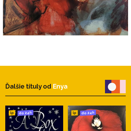
Ďalšie tituly od
Enya
do 24h
do 24h
lp
lp