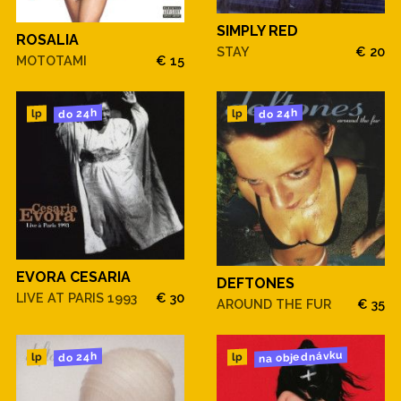
SIMPLY RED
ROSALIA
STAY
€ 20
MOTOTAMI
€ 15
do 24h
do 24h
lp
lp
EVORA CESARIA
DEFTONES
LIVE AT PARIS 1993
€ 30
AROUND THE FUR
€ 35
na objednávku
do 24h
lp
lp