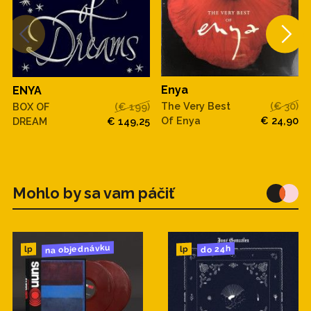
Enya
ENYA
The Very Best
(€ 30)
BOX OF
(€ 199)
Of Enya
€ 24,90
DREAM
€ 149,25
Mohlo by sa vam páčiť
na objednávku
do 24h
lp
lp