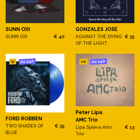
SUNN O)))
GONZALES JOSE
SUNN O)))
€ 40
AGAINST THE DYING
€ 35
OF THE LIGHT
do 24h
do 24h
cd
lp
Peter Lipa
FORD ROBBEN
AMC Trio
TWO SHADES OF
€ 35
Lipa Spieva Amc
€ 13
BLUE
Trio