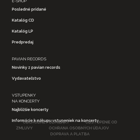
E-SHOP
Posledné pridané
Katalóg CD
Katalóg LP
Predpredaj
PAVIAN RECORDS
Novinky z pavian records
Vydavateľstvo
VSTUPENKY
NA KONCERTY
Najbližšie koncerty
Informácie k nákupu vstupeniek na koncerty
OBCHODNÉ PODMIENKY
ODSTÚPENIE OD
ZMLUVY
OCHRANA OSOBNÝCH ÚDAJOV
DOPRAVA A PLATBA