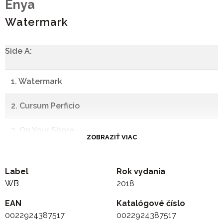
Enya
Watermark
Side A:
1. Watermark
2. Cursum Perficio
3. On Your Shore
ZOBRAZIŤ VIAC
4. Storms In Africa
Label
Rok vydania
5. Exile
WB
2018
EAN
6. Miss Clare Remembers
Katalógové číslo
0022924387517
0022924387517