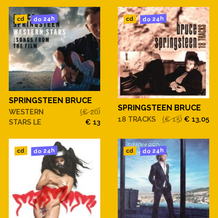
do 24h
do 24h
cd
cd
SPRINGSTEEN BRUCE
SPRINGSTEEN BRUCE
WESTERN
(€ 20)
18 TRACKS
(€ 15)
€ 13,05
STARS LE
€ 13
do 24h
do 24h
cd
cd