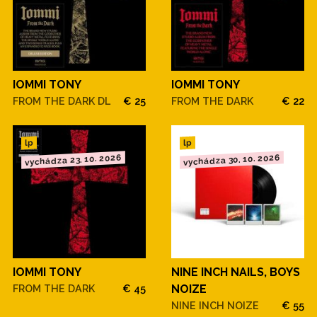
IOMMI TONY
IOMMI TONY
FROM THE DARK DL
€ 25
FROM THE DARK
€ 22
lp
lp
vychádza 23. 10. 2026
vychádza 30. 10. 2026
IOMMI TONY
NINE INCH NAILS, BOYS
FROM THE DARK
€ 45
NOIZE
NINE INCH NOIZE
€ 55