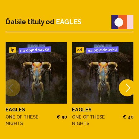
Ďalšie tituly od
EAGLES
na objednávku
na objednávku
cd
lp
EAGLES
EAGLES
ONE OF THESE
€ 90
ONE OF THESE
€ 40
NIGHTS
NIGHTS