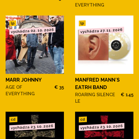
EVERYTHING
lp
lp
vychádza 02. 10. 2026
vychádza 27. 11. 2026
MARR JOHNNY
MANFRED MANN´S
AGE OF
€ 35
EATRH BAND
EVERYTHING
ROARING SILENCE
€ 145
LE
cd
cd
vychádza 23. 10. 2026
vychádza 23. 10. 2026