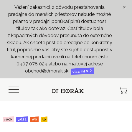
×
Vážení zákazníci, z dôvodu presťahovania
predajne do menších priestorov nebude možné
priamo v predajni ponúkať plnú dostupnosť
titulov tak ako doteraz. Časť titulov bola
z kapacitných dôvodov presunutá do externého
skladu. Ak chcete prísť do predajne po konkrétny
titul, poprosíme vás, aby ste si jeho dostupnosť v
kamennej predajni overili na telefónnom čísle
0907 078 029 alebo na mailovej adrese
obchod@drhorak.sk
viac info
2021
rock
wb
lp