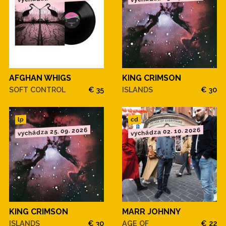
AFGHAN WHIGS
KING CRIMSON
SOFT CONTROL
€ 35
ISLANDS
€ 30
cd
lp
vychádza 25. 09. 2026
vychádza 02. 10. 2026
KING CRIMSON
MARR JOHNNY
ISLANDS
€ 30
AGE OF
€ 22