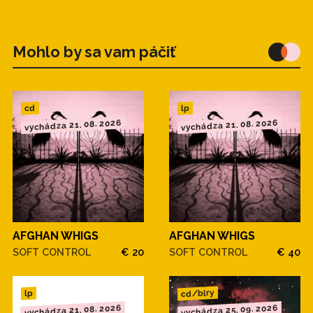
Mohlo by sa vam páčiť
cd
lp
vychádza 21. 08. 2026
vychádza 21. 08. 2026
AFGHAN WHIGS
AFGHAN WHIGS
SOFT CONTROL
€ 20
SOFT CONTROL
€ 40
cd/blry
lp
vychádza 21. 08. 2026
vychádza 25. 09. 2026