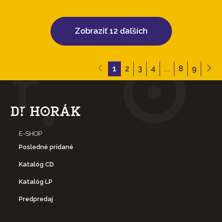
Zobraziť 12 ďaľších
1
2
3
4
...
8
9
E-SHOP
Posledné pridané
Katalóg CD
Katalóg LP
Predpredaj