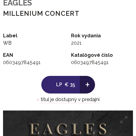
EAGLES
MILLENIUM CONCERT
Label
Rok vydania
WB
2021
EAN
Katalógové číslo
0603497845491
0603497845491
+
LP
€ 35
●
titul je dostupný v predajni