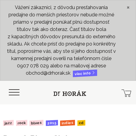
×
Vážení zákazníci, z dôvodu presťahovania
predajne do menších priestorov nebude možné
priamo v predajni ponúkať plnú dostupnosť
titulov tak ako doteraz. Časť titulov bola
z kapacitných dôvodov presunutá do externého
skladu. Ak chcete prísť do predajne po konkrétny
titul, poprosíme vás, aby ste si jeho dostupnosť v
kamennej predajni overili na telefónnom čísle
0907 078 029 alebo na mailovej adrese
obchod@drhorak.sk
viac info
indies
blues
2015
rock
jazz
cd