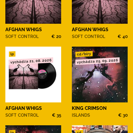
AFGHAN WHIGS
AFGHAN WHIGS
SOFT CONTROL
€ 20
SOFT CONTROL
€ 40
cd/blry
lp
vychádza 21. 08. 2026
vychádza 25. 09. 2026
AFGHAN WHIGS
KING CRIMSON
SOFT CONTROL
€ 35
ISLANDS
€ 30
cd
lp