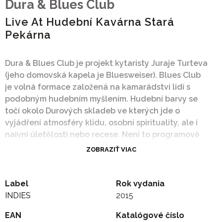
Dura & Blues Club
Live At Hudební Kavárna Stará
Pekárna
Dura & Blues Club je projekt kytaristy Juraje Turteva
(jeho domovská kapela je Bluesweiser). Blues Club
je volná formace založená na kamarádství lidí s
podobným hudebním myšlením. Hudební barvy se
točí okolo Durových skladeb ve kterých jde o
vyjádření atmosféry klidu, osobní spirituality, ale i
naivní úletělosti nebo recese. Není to programově
bluesový projekt, do písniček se propašovali různé
ZOBRAZIŤ VIAC
vlivy etno, ragtimu, funku, reggae nebo folklóru.
Hudba však neztrácí svoji bluesovou náladu. S Dura
& Blues Club si občas zahraje i skvělý kytarista
Label
Rok vydania
Andrej Šeban. Jeho vzdušný až mystický genius a
INDIES
2015
improvizace se skvěle doplňují s Turtevovými
EAN
Katalógové číslo
písničkami. Harmonikář Erich Boboš Procházka,