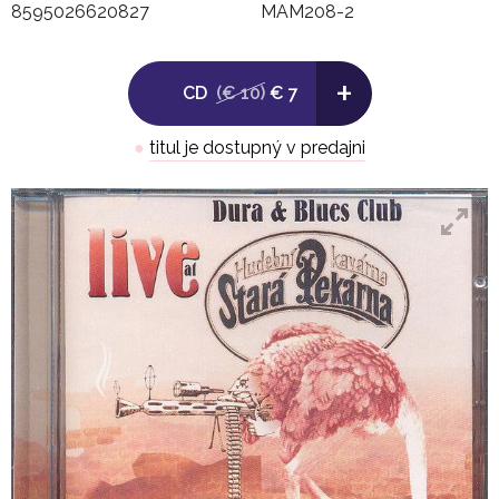
8595026620827
MAM208-2
kytarista Martin Zajko a bubeník Igor Sabo svými
výkony podtrhují skvělou atmosféru tohoto
koncertního záznamu ze známého brněnského
+
CD
(€ 10)
€ 7
klubu Stará Pekárna.
●
titul je dostupný v predajni