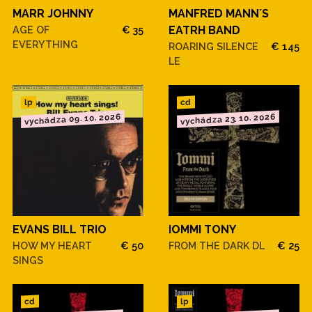
MARR JOHNNY
MANFRED MANN´S
AGE OF
€ 35
EATRH BAND
EVERYTHING
ROARING SILENCE
€ 145
LE
cd
lp
vychádza 09. 10. 2026
vychádza 23. 10. 2026
EVANS BILL TRIO
IOMMI TONY
HOW MY HEART
€ 50
FROM THE DARK DL
€ 25
SINGS
cd
lp