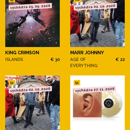
vychádza 25. 09. 2026
vychádza 02. 10. 2026
KING CRIMSON
MARR JOHNNY
ISLANDS
€ 30
AGE OF
€ 22
EVERYTHING
lp
lp
vychádza 02. 10. 2026
vychádza 27. 11. 2026