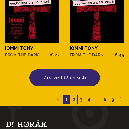
vychádza 23. 10. 2026
vychádza 23. 10. 2026
IOMMI TONY
IOMMI TONY
FROM THE DARK
€ 22
FROM THE DARK
€ 45
Zobraziť 12 ďaľších
1
2
3
4
...
8
9