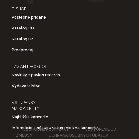
E-SHOP
Posledné pridané
Katalóg CD
Katalóg LP
Predpredaj
PAVIAN RECORDS
Novinky z pavian records
Vydavateľstvo
VSTUPENKY
NA KONCERTY
Najbližšie koncerty
Informácie k nákupu vstupeniek na koncerty
OBCHODNÉ PODMIENKY
ODSTÚPENIE OD
ZMLUVY
OCHRANA OSOBNÝCH ÚDAJOV