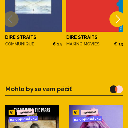
DIRE STRAITS
DIRE STRAITS
COMMUNIQUE
€ 15
MAKING MOVIES
€ 13
Mohlo by sa vam páčiť
novinka
novinka
lp
lp
na objednávku
na objednávku