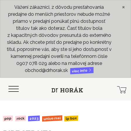
×
Vážení zákazníci, z dôvodu presťahovania
predajne do menších priestorov nebude možné
priamo v predajni ponúkať plnú dostupnosť
titulov tak ako doteraz. Časť titulov bola
z kapacitných dôvodov presunutá do externého
skladu. Ak chcete prísť do predajne po konkrétny
titul, poprosíme vás, aby ste si jeho dostupnosť v
kamennej predajni overili na telefónnom čísle
0907 078 029 alebo na mailovej adrese
obchod@drhorak.sk
viac info
universal
lp box
2023
rock
pop