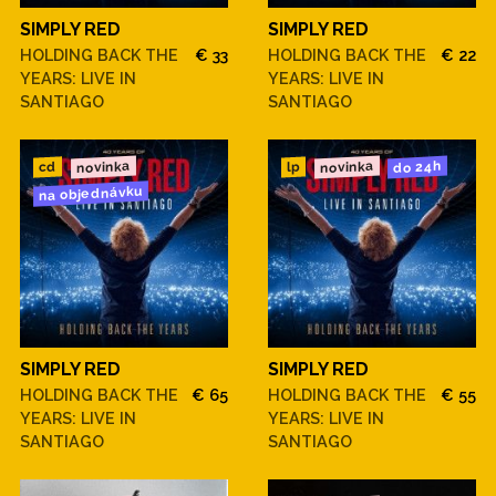
SIMPLY RED
SIMPLY RED
HOLDING BACK THE
€ 33
HOLDING BACK THE
€ 22
YEARS: LIVE IN
YEARS: LIVE IN
SANTIAGO
SANTIAGO
novinka
novinka
do 24h
cd
lp
na objednávku
SIMPLY RED
SIMPLY RED
HOLDING BACK THE
€ 65
HOLDING BACK THE
€ 55
YEARS: LIVE IN
YEARS: LIVE IN
SANTIAGO
SANTIAGO