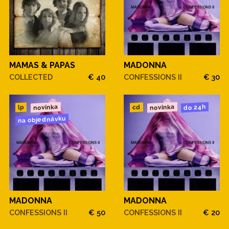
MAMAS & PAPAS
MADONNA
COLLECTED
€ 40
CONFESSIONS II
€ 30
novinka
novinka
do 24h
cd
lp
na objednávku
MADONNA
MADONNA
CONFESSIONS II
€ 50
CONFESSIONS II
€ 20