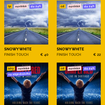
novinka
novinka
do 24h
do 24h
cd
lp
SNOWY WHITE
SNOWY WHITE
FINISH TOUCH
€ 40
FINISH TOUCH
€ 22
novinka
novinka
do 24h
blry
cd
na objednávku