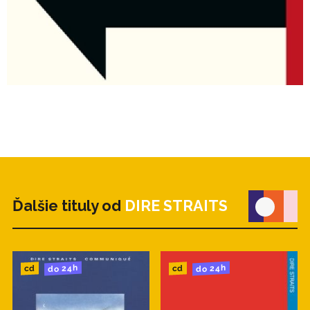
Ďalšie tituly od
DIRE STRAITS
do 24h
do 24h
cd
cd