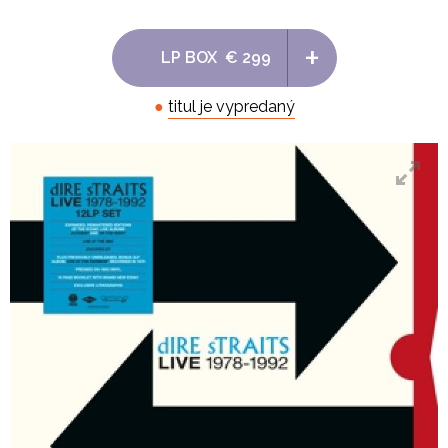
+
LP BOX
€ 299
●
titul je vypredaný