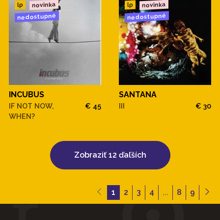
novinka
novinka
lp
lp
nedostupné
nedostupné
INCUBUS
SANTANA
IF NOT NOW,
€ 45
III
€ 30
WHEN?
Zobraziť 12 ďaľších
1
2
3
4
...
8
9