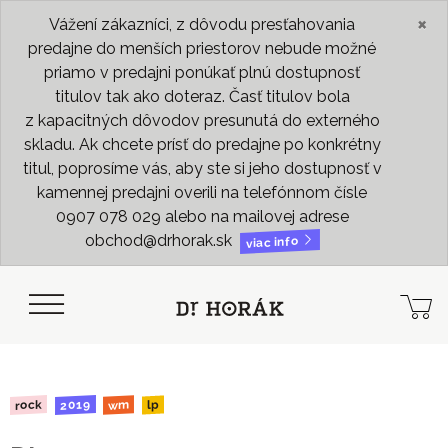
×
Vážení zákazníci, z dôvodu presťahovania
predajne do menších priestorov nebude možné
priamo v predajni ponúkať plnú dostupnosť
titulov tak ako doteraz. Časť titulov bola
z kapacitných dôvodov presunutá do externého
skladu. Ak chcete prísť do predajne po konkrétny
titul, poprosíme vás, aby ste si jeho dostupnosť v
kamennej predajni overili na telefónnom čísle
0907 078 029 alebo na mailovej adrese
obchod@drhorak.sk
viac info
2019
rock
wm
lp