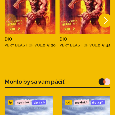
3. We Rock
4. Here's To You
DIO
DIO
VERY BEAST OF VOL.2
€ 20
VERY BEAST OF VOL.2
€ 45
Mohlo by sa vam páčiť
novinka
novinka
do 24h
do 24h
cd
lp