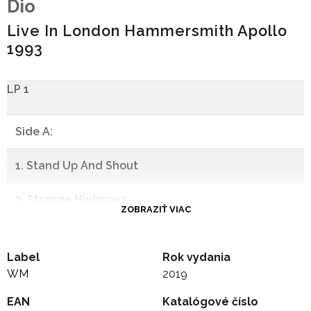
Dio
Live In London Hammersmith Apollo
1993
LP 1
Side A:
1. Stand Up And Shout
2. Strange Highways
ZOBRAZIŤ VIAC
3. Don't Talk To Strangers
Label
Rok vydania
4. Evilution
WM
2019
EAN
-
Katalógové číslo