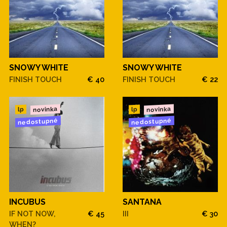
SNOWY WHITE
SNOWY WHITE
FINISH TOUCH
€ 40
FINISH TOUCH
€ 22
novinka
novinka
lp
lp
nedostupné
nedostupné
INCUBUS
SANTANA
IF NOT NOW,
€ 45
III
€ 30
WHEN?