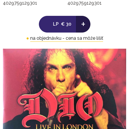
4029759129301
4029759129301
Side B:
+
LP
€ 30
1. Pain
●
na objednávku - cena sa môže líšiť
2. The Mob Rules
3. Children Of The Sea
4. Holy Diver
5. Heaven And Hell
.
LP 2
Side C: