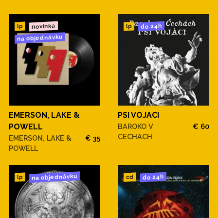
novinka
do 24h
lp
lp
na objednávku
EMERSON, LAKE &
PSI VOJACI
POWELL
BAROKO V
€ 60
CECHACH
EMERSON, LAKE &
€ 35
POWELL
na objednávku
do 24h
cd
lp