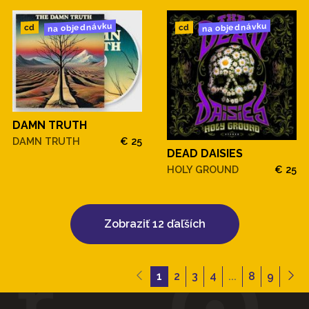
na objednávku
na objednávku
cd
cd
DAMN TRUTH
DAMN TRUTH
€ 25
DEAD DAISIES
HOLY GROUND
€ 25
Zobraziť 12 ďaľších
1
2
3
4
...
8
9