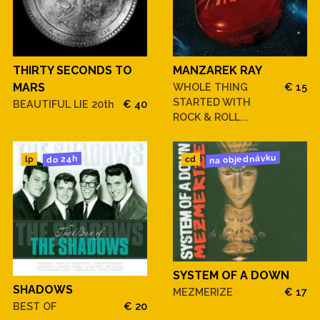
THIRTY SECONDS TO
MANZAREK RAY
MARS
WHOLE THING
€ 15
STARTED WITH
BEAUTIFUL LIE 20th
€ 40
ROCK & ROLL...
na objednávku
do 24h
cd
lp
SYSTEM OF A DOWN
SHADOWS
MEZMERIZE
€ 17
BEST OF
€ 20