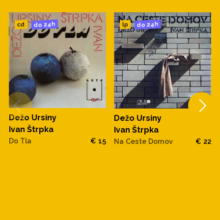
do 24h
do 24h
cd
lp
Dežo Ursiny
Dežo Ursiny
Ivan Štrpka
Ivan Štrpka
Do Tla
€ 15
Na Ceste Domov
€ 22