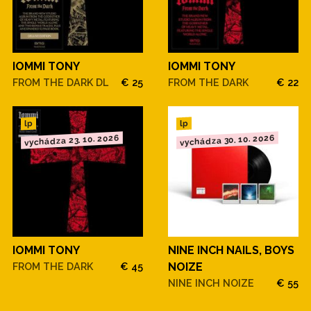
IOMMI TONY
IOMMI TONY
FROM THE DARK DL
€ 25
FROM THE DARK
€ 22
lp
lp
vychádza 23. 10. 2026
vychádza 30. 10. 2026
IOMMI TONY
NINE INCH NAILS, BOYS
FROM THE DARK
€ 45
NOIZE
NINE INCH NOIZE
€ 55