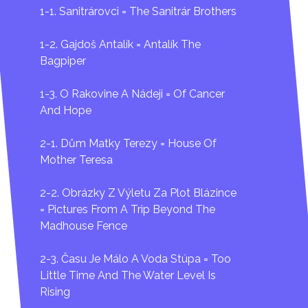
ANGLICKÉ
1-1. Sanitrárovci = The Sanitrár Brothers
Formát obrazu/Format: 4:3
DVD Región: ALL PAL
1-2. Gajdoš Antalík = Antalík The
Celková minutáž/Running time: 305 min. (disk 1 - 141
Bagpiper
min., disk 2 - 164 min.)
1-3. O Rakovine A Nádeji = Of Cancer
Digitálne reštaurované filmy / Digitally restored
And Hope
films (Sanitrárovci, Gajdoš Antalík)
2-1. Dům Matky Terezy = House Of
Mother Teresa
2-2. Obrázky Z Výletu Za Plot Blázince
= Pictures From A Trip Beyond The
Madhouse Fence
2-3. Času Je Málo A Voda Stúpa = Too
Little Time And The Water Level Is
Rising