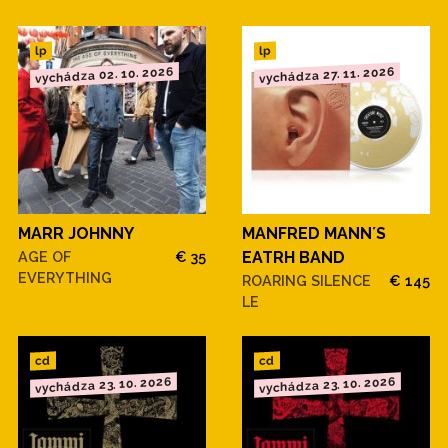
lp
lp
vychádza 02. 10. 2026
vychádza 27. 11. 2026
MARR JOHNNY
MANFRED MANN´S
AGE OF
€ 35
EATRH BAND
EVERYTHING
ROARING SILENCE
€ 145
LE
cd
cd
vychádza 23. 10. 2026
vychádza 23. 10. 2026