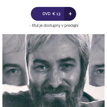
– bačov, ktorí patria medzi významných
predstaviteľov ľudovej kultúry Sanitrárovci (1980), a
+
dokument o živote ľudového umelca Jozefa
DVD
€ 13
Antalíka a jeho manželky Gajdoš Antalík (1982), na
ktorých spolupracoval s dokumentaristom a dnes
●
titul je dostupný v predajni
producentom Marianom Urbanom.
Disk 1
Sanitrárovci
Réžia a scenár: Dežo Ursiny, Marian Urban
1980, ČSSR, far., 23 min.
Gajdoš Antalík
Scenár s réžia: Dežo Ursiny, Marian Urban
1982, ČSSR, far., 14 min.
O rakovine a nádeji
Scenár a réžia: Dežo Ursiny
1991, ČSSR, far., 104 min.