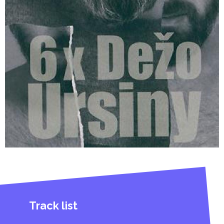
Disk 2
Dům Matky Terezy
Scenár a réžia: Dežo ursiny
1993, ČR, far., 30 min.
Obrázky z výletu za plot blázince
Scenár a réžia: Dežo Ursiny
1994, ČR, far., 40 min.
Času je málo a voda stúpa
Scenár a réžia: Dežo Ursiny
1997, SR, far., 94 min.
Technické informácie
Track list
Audio: slovensky 2.0 mono
Titulky/Subtitles: SLOVENSKÉ / ENGLISH-