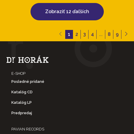
Zobraziť 12 ďaľších
1
2
3
4
...
8
9
E-SHOP
Posledné pridané
Katalóg CD
Katalóg LP
Predpredaj
PAVIAN RECORDS