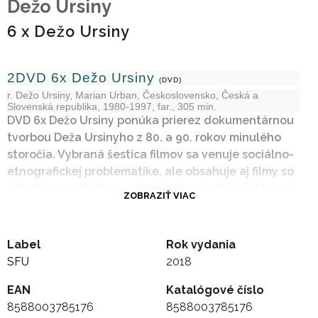
Dežo Ursiny
6 x Dežo Ursiny
2DVD 6x Dežo Ursiny
(DVD)
r. Dežo Ursiny, Marian Urban, Československo, Česká a
Slovenská republika, 1980-1997, far., 305 min.
DVD 6x Dežo Ursiny ponúka prierez dokumentárnou
tvorbou Deža Ursinyho z 80. a 90. rokov minulého
storočia. Vybraná šestica filmov sa venuje sociálno-
etnografickej problematike, ale obsahuje aj filmy so
silno humanisticky a existenciálne ladenými témami,
ZOBRAZIŤ VIAC
ktoré sa v mnohých aspektoch významne prelínajú s
režisérovým osudom. Ursiny v nich reflektoval
predovšetkým hraničné životné situácie, ktoré
Label
Rok vydania
neustále konfrontoval s vlastnou životnou
SFU
2018
skúsenosťou.
EAN
Katalógové číslo
K etnografickej problematike sa viažu dva
8588003785176
8588003785176
dokumenty. Jedným je filmový portrét dvoch bratov