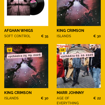
AFGHAN WHIGS
KING CRIMSON
SOFT CONTROL
€ 35
ISLANDS
€ 30
cd
lp
vychádza 25. 09. 2026
vychádza 02. 10. 2026
KING CRIMSON
MARR JOHNNY
ISLANDS
€ 30
AGE OF
€ 22
EVERYTHING