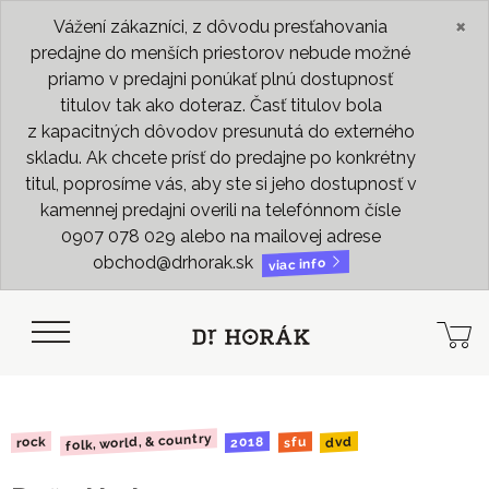
×
Vážení zákazníci, z dôvodu presťahovania
predajne do menších priestorov nebude možné
priamo v predajni ponúkať plnú dostupnosť
titulov tak ako doteraz. Časť titulov bola
z kapacitných dôvodov presunutá do externého
skladu. Ak chcete prísť do predajne po konkrétny
titul, poprosíme vás, aby ste si jeho dostupnosť v
kamennej predajni overili na telefónnom čísle
0907 078 029 alebo na mailovej adrese
obchod@drhorak.sk
viac info
folk, world, & country
2018
rock
dvd
sfu