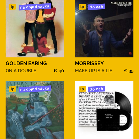
na objednávku
do 24h
lp
lp
GOLDEN EARING
MORRISSEY
ON A DOUBLE
€ 40
MAKE UP IS A LIE
€ 35
na objednávku
do 24h
lp
lp