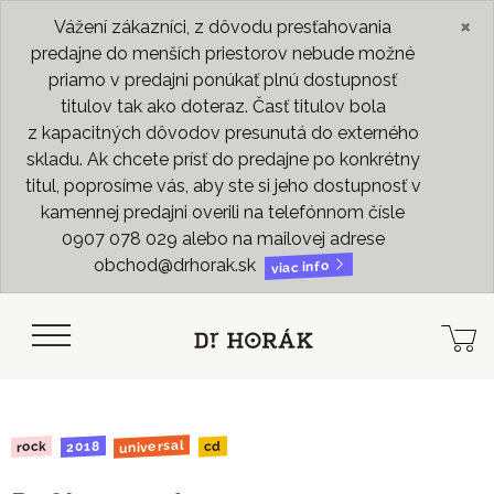
×
Vážení zákazníci, z dôvodu presťahovania
predajne do menších priestorov nebude možné
priamo v predajni ponúkať plnú dostupnosť
titulov tak ako doteraz. Časť titulov bola
z kapacitných dôvodov presunutá do externého
skladu. Ak chcete prísť do predajne po konkrétny
titul, poprosíme vás, aby ste si jeho dostupnosť v
kamennej predajni overili na telefónnom čísle
0907 078 029 alebo na mailovej adrese
obchod@drhorak.sk
viac info
universal
2018
rock
cd