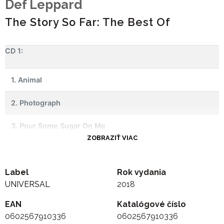
Def Leppard
The Story So Far: The Best Of
CD 1:
1. Animal
2. Photograph
3. Pour Some Sugar On Me
ZOBRAZIŤ VIAC
4. Love Bites
Label
5. Let's Get Rocked
Rok vydania
UNIVERSAL
2018
6. Armaggedon It
EAN
Katalógové číslo
0602567910336
0602567910336
7. Foolin