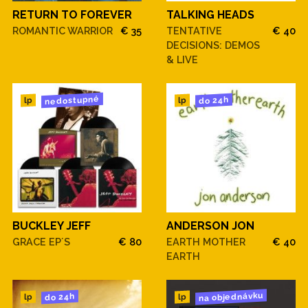
RETURN TO FOREVER
TALKING HEADS
ROMANTIC WARRIOR
€ 35
TENTATIVE
€ 40
DECISIONS: DEMOS
& LIVE
nedostupné
do 24h
lp
lp
BUCKLEY JEFF
ANDERSON JON
GRACE EP´S
€ 80
EARTH MOTHER
€ 40
EARTH
na objednávku
do 24h
lp
lp