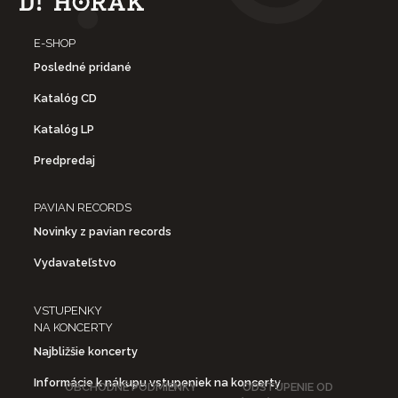
E-SHOP
Posledné pridané
Katalóg CD
Katalóg LP
Predpredaj
PAVIAN RECORDS
Novinky z pavian records
Vydavateľstvo
VSTUPENKY
NA KONCERTY
Najbližšie koncerty
Informácie k nákupu vstupeniek na koncerty
OBCHODNÉ PODMIENKY
ODSTÚPENIE OD