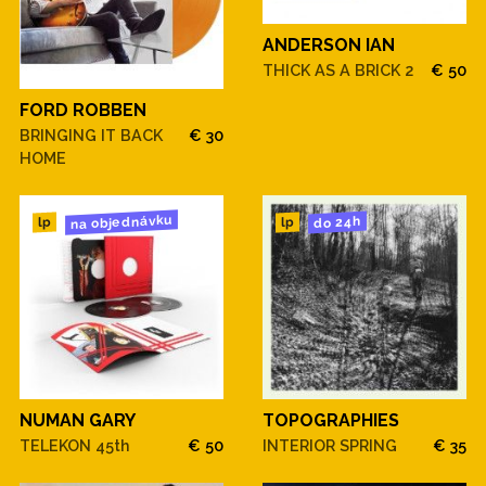
18. Kings Of The World
ANDERSON IAN
THICK AS A BRICK 2
€ 50
FORD ROBBEN
BRINGING IT BACK
€ 30
HOME
na objednávku
do 24h
lp
lp
NUMAN GARY
TOPOGRAPHIES
TELEKON 45th
€ 50
INTERIOR SPRING
€ 35