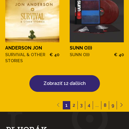
ANDERSON JON
SUNN O)))
SURVIVAL & OTHER
€ 40
SUNN O)))
€ 40
STORIES
Zobraziť 12 ďaľších
1
2
3
4
...
8
9