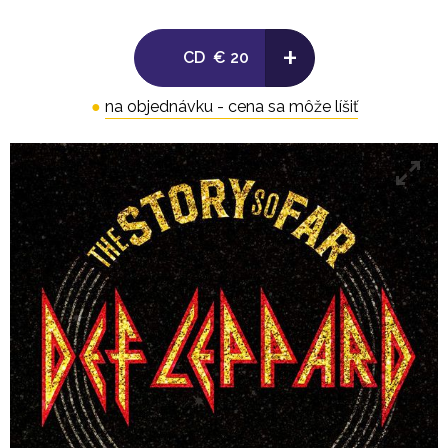
8. Two Steps Behind
+
CD
€ 20
9. Heaven Is
●
na objednávku - cena sa môže líšiť
10. Rocket
11. Hysteria
12. Have You Ever Needed Someone So Bad
13. Make Love Like A Man
14. Action
15. When Love & Hate Collide
16. Rock Of Ages
17. Personal Jesus