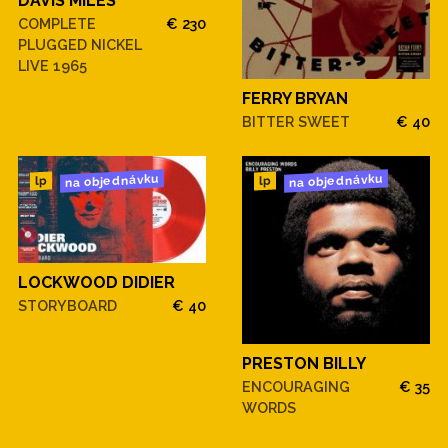
DAVIS MILES
COMPLETE
€ 230
PLUGGED NICKEL
LIVE 1965
FERRY BRYAN
BITTER SWEET
€ 40
na objednávku
na objednávku
lp
lp
LOCKWOOD DIDIER
STORYBOARD
€ 40
PRESTON BILLY
ENCOURAGING
€ 35
WORDS