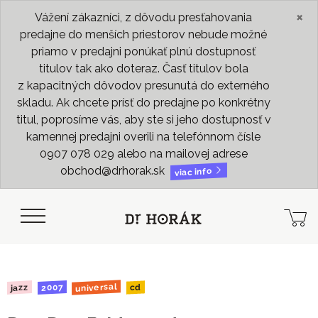
×
Vážení zákazníci, z dôvodu presťahovania
predajne do menších priestorov nebude možné
priamo v predajni ponúkať plnú dostupnosť
titulov tak ako doteraz. Časť titulov bola
z kapacitných dôvodov presunutá do externého
skladu. Ak chcete prísť do predajne po konkrétny
titul, poprosíme vás, aby ste si jeho dostupnosť v
kamennej predajni overili na telefónnom čísle
0907 078 029 alebo na mailovej adrese
obchod@drhorak.sk
viac info
universal
2007
jazz
cd