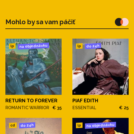
Mohlo by sa vam páčiť
na objednávku
do 24h
lp
lp
RETURN TO FOREVER
PIAF EDITH
ROMANTIC WARRIOR
€ 35
ESSENTIAL
€ 25
na objednávku
do 24h
cd
lp