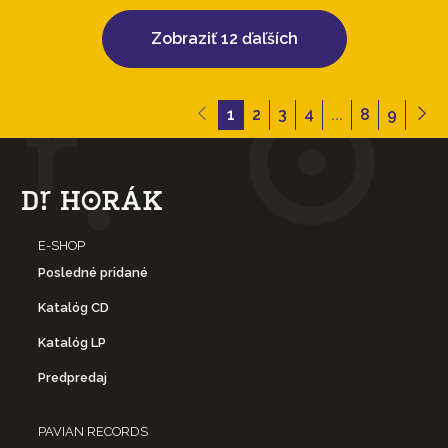
Zobraziť 12 ďaľších
1
2
3
4
...
8
9
E-SHOP
Posledné pridané
Katalóg CD
Katalóg LP
Predpredaj
PAVIAN RECORDS