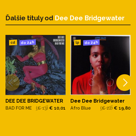
Ďalšie tituly od
Dee Dee Bridgewater
do 24h
do 24h
cd
lp
DEE DEE BRIDGEWATER
Dee Dee Bridgewater
BAD FOR ME
(€ 13)
€ 10,01
Afro Blue
(€ 22)
€ 19,80