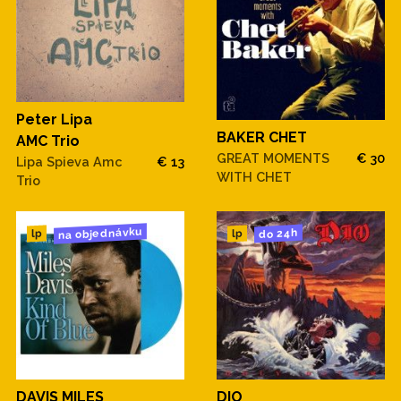
Peter Lipa
BAKER CHET
AMC Trio
GREAT MOMENTS
€ 30
Lipa Spieva Amc
€ 13
WITH CHET
Trio
na objednávku
do 24h
lp
lp
DAVIS MILES
DIO