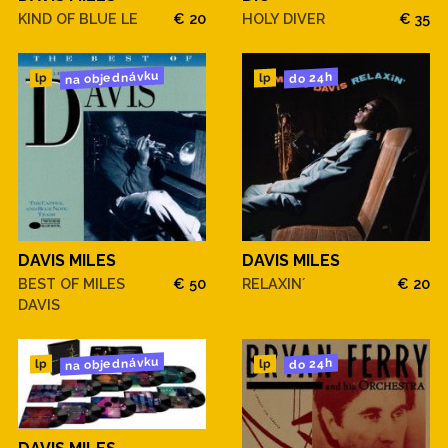
KIND OF BLUE LE
€ 20
HOLY DIVER
€ 35
na objednávku
do 24h
lp
lp
DAVIS MILES
DAVIS MILES
BEST OF MILES
€ 50
RELAXIN´
€ 20
DAVIS
na objednávku
do 24h
lp
lp